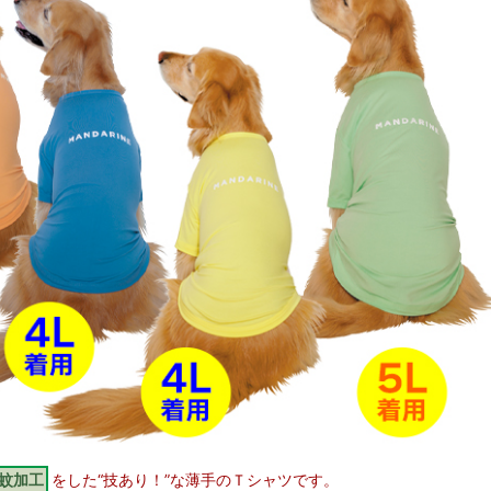
蚊加工
をした“技あり！”な薄手のＴシャツです。