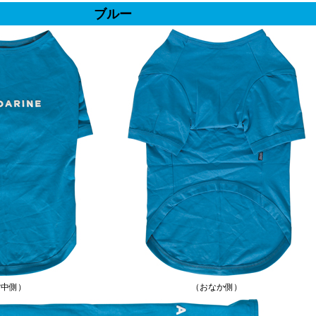
ブルー
背中側）
（おなか側）