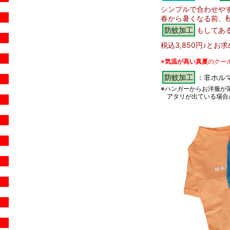
シンプルで合わせや
春から暑くなる前、
防蚊加工
もしてある
税込3,850円♪と
※
気温が高い真夏
のクー
防蚊加工
：非ホル
※ハンガーからお洋服が
アタリが出ている場合