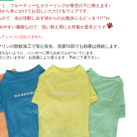
すく、フルーティーなカラーリングが青空の下に映えます♪
秋から冬にかけてお召しいただけるウェアです。
ので、虫が活動し出す頃からのお散歩にもピッタリ(^^)v
お求めやすい価格なので、洗い替え用にも何着か是非どうぞ
ルＴシャツにはなりません。
マリンの防蚊加工で安心安全。洗濯10回でも効果は持続します。
落ちないように、ハンガーに滑り止めゴムがついています。
がございますが、お洗濯により直ります。予めご了承下さい。