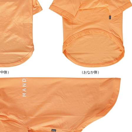
背中側）
（おなか側）