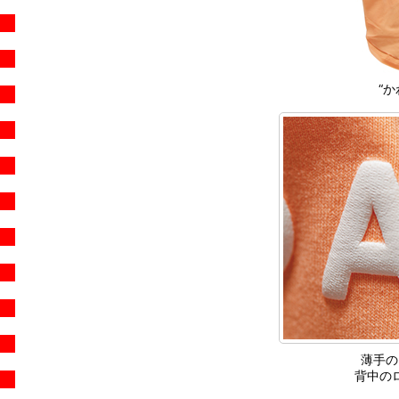
“
薄手の
背中の