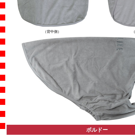
（背中側）
ボルドー