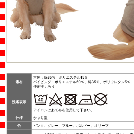
本体：綿85％、ポリエステル15％
素材
パイピング：ポリエステル60％、綿35％、ポリウレタン5％
伸縮性：あり
洗濯表示
アイロンはあて布を使用して下さい。
仕様
かぶり型
色
ピンク、グレー、ブルー、ボルドー、オリーブ