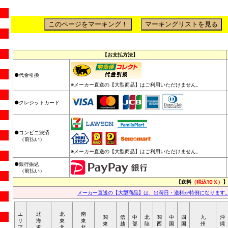
【お支払方法】
●代金引換
※メーカー直送の【大型商品】はご利用いただけません。
●クレジットカード
●コンビニ決済
（前払い）
※メーカー直送の【大型商品】はご利用いただけません。
●銀行振込
（前払い）
【送料
（税込10％）
】
メーカー直送の【大型商品】は、出荷日・送料が特例になります
エ
北
北
南
関
信
中
北
関
中
四
九
沖
リ
海
東
東
東
越
部
陸
西
国
国
州
縄
ア
道
北
北