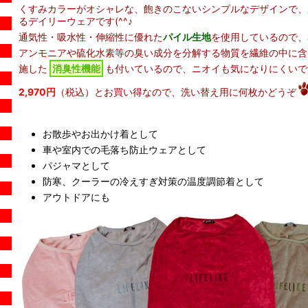
くすみカラーがオシャレな、飽きのこないシンプルなデザインで、
るデイリーウェアです(^^♪
通気性・吸水性・伸縮性に優れた
パイル生地
を使用しているので、着
アンモニアや硫化水素等の臭い成分を分解する物質を繊維の中に含
施した
消臭性機能
も付いているので、ニオイも気になりにくいです(
2,970円
（税込）とお買い得なので、洗い替え用に何枚かどうぞ
お散歩やお出かけ着として
車や室内での毛落ち防止ウェアとして
パジャマとして
防寒、クーラーの冷えすぎ対策の温度調節着として
アウトドアにも