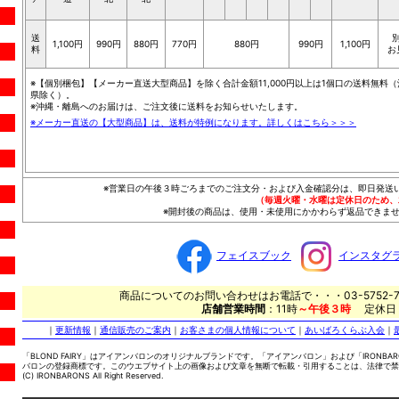
送
1,100円
990円
880円
770円
880円
990円
1,100円
料
お
※【個別梱包】【メーカー直送大型商品】を除く合計金額11,000円以上は1個口の送料無料（
県除く）。
※沖縄・離島へのお届けは、ご注文後に送料をお知らせいたします。
※メーカー直送の【大型商品】は、送料が特例になります。詳しくはこちら＞＞＞
※営業日の午後３時ごろまでのご注文分・および入金確認分は、即日発送
（毎週火曜・水曜は定休日のため、
※開封後の商品は、使用・未使用にかかわらず返品できませ
フェイスブック
インスタグ
商品についてのお問い合わせはお電話で・・・03-5752-7
店舗営業時間
：11時
～午後３時
定休日
｜
更新情報
｜
通信販売のご案内
｜
お客さまの個人情報について
｜
あいばろくらぶ入会
｜
「BLOND FAIRY」はアイアンバロンのオリジナルブランドです。「アイアンバロン」および「IRONBA
バロンの登録商標です。このウエブサイト上の画像および文章を無断で転載・引用することは、法律で禁
(C) IRONBARONS All Right Reserved.