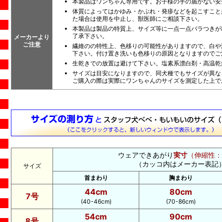
本製品はワンちゃん専用です。お子様の手の届かない安
体質によってはかゆみ・かぶれ・発疹などを起こすこと
た場合は使用を中止し、獣医師にご相談下さい。
本製品は製品の特質上、サイズ等に一点一点バラつきが
了承下さい。
メーカーより
ご注意
繊維のの特性上、色移りの可能性がありますので、白や
下さい。付け置き洗いも色移りの原因となりますのでご
生乾きでの放置は避けて下さい。塩素系漂白剤・高温乾
サイズは目安になりますので、同犬種でもサイズが異な
ご購入の際は実際にワンちゃんのサイズを測定した上で
ウェアできあがり
実寸
（伸縮性：
（カッコ内はメーカー表記
サイズ
首まわり
胸まわり
44cm
80cm
7号
(40-46cm)
(70-86cm)
54cm
90cm
8号