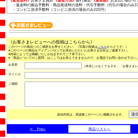
《返送送料》
お客さま負担
《返金方法》
銀行振込
《返金額》
お支払い額から
・返金時の振込手数料・商品発送時の送料・代引手数料（代引の場合のみ33
・コンビニ決済手数料（コンビニ決済の場合のみ220円）
《お客さまレビューへの投稿はこちらから》
このページの商品へのご感想をお寄せください。（写真の投稿は
こちら
からどうぞ。）
※このページの商品をアイアンバロンでお求めいただいたお客さま以外はご遠慮下さい。
※内容によっては掲載いたしかねますのでご了承下さい。
※「商品についてのご質問」はここではお答えできませんので、お電話でお問い合わせ下さい。（03
お名前
（本名じゃなくてもＯＫ。「お客さまレ
タイトル
ご感想
送信内容は、承認後このページに掲載されます。
← Prev.
商品リストへ