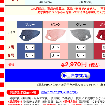
(46-52cm)
(86-98cm)
この商品は、商品の性質上、返品・交換できません。（不
必ず実際にワンちゃんを測ってサイズを確認してくだ
ブルー
ピンク
グレー
ボ
サイズ
7号
8号
2,970円
価格
各
（税込）
※写真の色と実物とは若干色が異なりますのでご了承
※開封後（開栓後・組み立て後・試用後）の商品は、使用／未使用にかかわ
《返品受付》
到着後１週間（5営業日）以内
《受付方法》
電話連絡（03-5752-