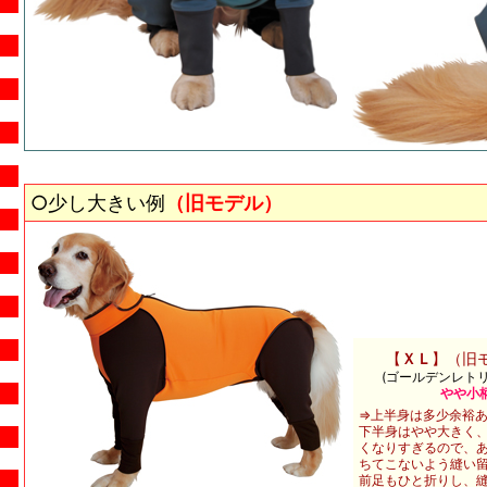
○少し大きい例
（旧モデル）
【
ＸＬ
】（旧
(ゴールデンレト
やや小
⇒上半身は多少余裕
下半身はやや大きく
くなりすぎるので、
ちてこないよう縫い
前足もひと折りし、