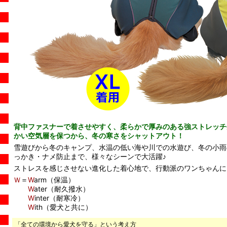
背中ファスナーで着させやすく、柔らかで厚みのある強ストレッチ
かい空気層を保つから、冬の寒さをシャットアウト！
雪遊びから冬のキャンプ、水温の低い海や川での水遊び、冬の小雨
っかき・ナメ防止まで、様々なシーンで大活躍♪
ストレスを感じさせない進化した着心地で、行動派のワンちゃんにぴっ
Ｗ
＝
W
arm（保温）
W
ater（耐久撥水）
W
inter（耐寒冷）
W
ith（愛犬と共に）
「全ての環境から愛犬を守る」という考え方