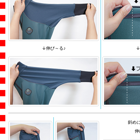
↓伸び～る♪
↓
斜め
伸