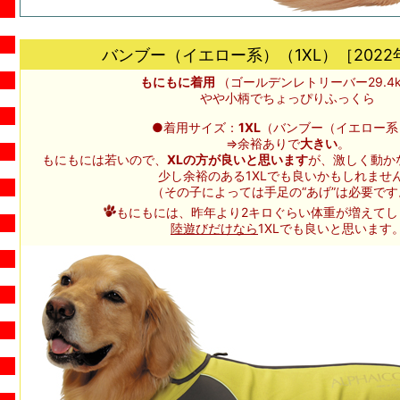
バンブー（イエロー系）（1XL）［202
もにもに着用
（ゴールデンレトリーバー29.4k
やや小柄でちょっぴりふっくら
●着用サイズ：
1XL
（バンブー（イエロー系
⇒余裕ありで
大きい
。
もにもには若いので、
XLの方が良いと思います
が、激しく動か
少し余裕のある1XLでも良いかもしれませ
（その子によっては手足の“あげ”は必要です
もにもには、昨年より2キロぐらい体重が増えてし
陸遊びだけなら
1XLでも良いと思います