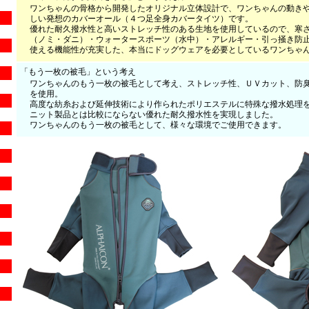
ワンちゃんの骨格から開発したオリジナル立体設計で、ワンちゃんの動き
しい発想のカバーオール（４つ足全身カバータイツ）です。
優れた耐久撥水性と高いストレッチ性のある生地を使用しているので、寒
（ノミ・ダニ）・ウォータースポーツ（水中）・アレルギー・引っ掻き防
使える機能性が充実した、本当にドッグウェアを必要としているワンちゃ
「もう一枚の被毛」という考え
ワンちゃんのもう一枚の被毛として考え、ストレッチ性、ＵＶカット、防
を使用。
高度な紡糸および延伸技術により作られたポリエステルに特殊な撥水処理
ニット製品とは比較にならない優れた耐久撥水性を実現しました。
ワンちゃんのもう一枚の被毛として、様々な環境でご使用できます。