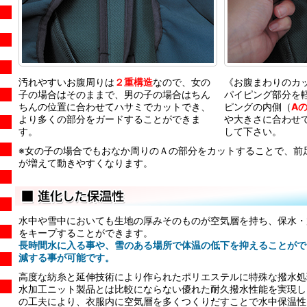
汚れやすいお腹周りは
２重構造
なので、女の
《お腹まわりのカ
子の場合はそのままで、男の子の場合はちん
パイピング部分を
ちんの位置に合わせてハサミでカットでき、
ピングの内側（
A
より多くの部分をガードすることができま
や大きさに合わせ
す。
して下さい。
※女の子の場合でもおなか周りのＡの部分をカットすることで、前
が増えて動きやすくなります。
水中や雪中においても生地の厚みそのものが空気層を持ち、保水・
をキープすることができます。
長時間水に入る事や、雪のある場所で体温の低下を抑えることがで
減する事が可能です。
高度な紡糸と延伸技術により作られたポリエステルに特殊な撥水処
水加工ニット製品とは比較にならない優れた耐久撥水性能を実現し
の工夫により、衣服内に空気層を多くつくりだすことで水中保温性