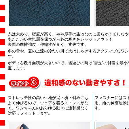
糸は太めで、密度が高く、やや厚手の生地なのに柔らかくてしなや
あたたかい空気層を保つから冬の寒さをシャットアウト！
表面の摩擦強度・伸縮性が良く、丈夫です。
冬の雪や、夏の上流の冷たい川で大はしゃぎするアクティブなワン
す。
ボディを覆う面積が大きいので、雪遊びの時は“雪玉”の付着を最
宝します。
ストレッチ性の高い生地が縦・横・斜めにも
ファスナーにはス
よく伸びるので、ウェアを着るストレスがな
用。縦の伸縮運動
く、ワンちゃんのあらゆる動きに違和感なく
す。
対応しフィットします。