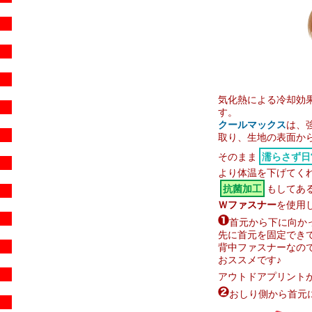
気化熱による冷却効
す。
クールマックス
は、
取り、生地の表面か
そのまま
濡らさず日
より体温を下げてくれ
抗菌加工
もしてあ
Ｗファスナー
を使用
首元から下に向か
先に首元を固定できて
背中ファスナーなの
おススメです♪
アウトドアプリント
おしり側から首元