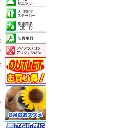
で
い
に
。
も