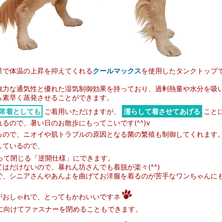
果で体温の上昇を抑えてくれる
クールマックス
を使用したタンクトップ
強力な通気性と優れた湿気制御効果を持っており、過剰熱量や水分を吸
ら素早く蒸発させることができます。
常着としても
ご着用いただけますが、
濡らして着させてあげる
こと
るので、暑い日のお散歩にもってこいです(^^)v
るので、ニオイや肌トラブルの原因となる菌の繁殖も制御してくれます
しているので、
って閉じる「逆開仕様」にできます。
はだけないので、暴れん坊さんでも着脱が楽々(^^)
で、シニアさんやあんよを曲げてお洋服を着るのが苦手なワンちゃんに
がおしゃれで、とってもかわいいですネ
に向けてファスナーを閉めることもできます。