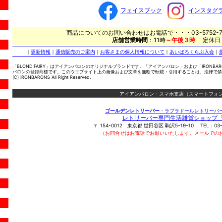
フェイスブック
インスタグ
商品についてのお問い合わせはお電話で・・・03-5752-7
店舗営業時間
：11時
～午後３時
定休日
｜
更新情報
｜
通信販売のご案内
｜
お客さまの個人情報について
｜
あいばろくらぶ入会
｜
「BLOND FAIRY」はアイアンバロンのオリジナルブランドです。「アイアンバロン」および「IRONBA
バロンの登録商標です。このウエブサイト上の画像および文章を無断で転載・引用することは、法律で禁
(C) IRONBARONS All Right Reserved.
アイアンバロン・スマホ支店（スマートフォン
ゴールデンレトリーバー
・ラブラドールレトリーバ
レトリーバー専門生活雑貨ショップ
〒
154-0012
東京都
世田谷区
駒沢5-19-10
TEL：
03
（お問合せはお電話でお願いいたします。メールでの