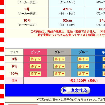
(メーカー表記)
(41～44cm)
(66～7
9号
47cm
80
(メーカー表記)
(44～48cm)
(72～7
10号
52cm
84
(メーカー表記)
(48～53cm)
(78～8
この商品は、商品の性質上、返品・交換できません。（不
必ず実際にワンちゃんを測ってサイズを確認してくだ
ピンク
グレー
ブルー
ネ
サイズ
8号
9号
10号
各2,420円（税込）
価格
※写真の色と実物とは若干色が異なりますのでご了承