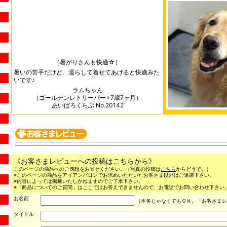
［暑がりさんも快適☆］
暑いの苦手だけど、濡らして着せてあげると快適みた
いです♪
ラムちゃん
（ゴールデンレトリーバー♀7歳7ヶ月）
あいばろくらぶ No.20142
《お客さまレビューへの投稿はこちらから》
このページの商品へのご感想をお寄せください。（写真の投稿は
こちら
からどうぞ。）
※このページの商品をアイアンバロンでお求めいただいたお客さま以外はご遠慮下さい。
※内容によっては掲載いたしかねますのでご了承下さい。
※「商品についてのご質問」はここではお答えできませんので、お電話でお問い合わせ下さい。（03
お名前
（本名じゃなくてもＯＫ。「お客さまレ
タイトル