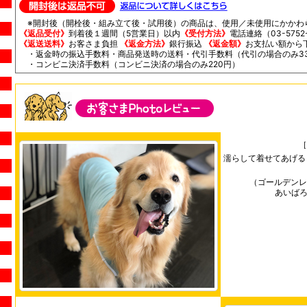
※開封後（開栓後・組み立て後・試用後）の商品は、使用／未使用にかかわ
《返品受付》
到着後１週間（5営業日）以内
《受付方法》
電話連絡（03-5752-
《返送送料》
お客さま負担
《返金方法》
銀行振込
《返金額》
お支払い額から
・返金時の振込手数料・商品発送時の送料・代引手数料（代引の場合のみ33
・コンビニ決済手数料（コンビニ決済の場合のみ220円）
［
濡らして着せてあげる
（ゴールデンレ
あいばろく