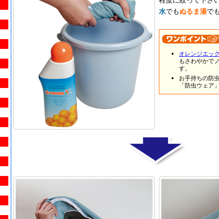
水
でも
ぬるま湯
で
オレンジエッ
もさわやかで
す。
お手持ちの防
「防虫ウェア」