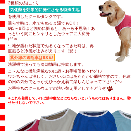
3種類の糸により、
気化熱を効果的に発生させる特殊生地
を使用したクールタンクです。
濡らす時は、水でもぬるま湯でもOK！
約5～6回ほど強めに振ると、あ～ら不思議！あ
っという間にヒンヤリとしたウェアに大変身
(^^)v
生地が濡れた状態でぬるくなってきた時は、再
度振ると冷感がよみがえります（驚!）
紫外線の遮断率は98％!
洗濯機で洗っても冷却効果は持続します。
こ～んなに機能満載なのに超～お手頃価格ヽ(^o^)ノ
ワンちゃんは涼しく、おさいふにはあたたかい価格ですので、色違
の日の気分でとっかえひっかえ着て楽しんじゃって下さい(^^♪
お手持ちのクールウェアの洗い替え用としてもどうぞ
※これを着用していれば熱中症などにならないというものではありません。暑
せたりしないで下さい。