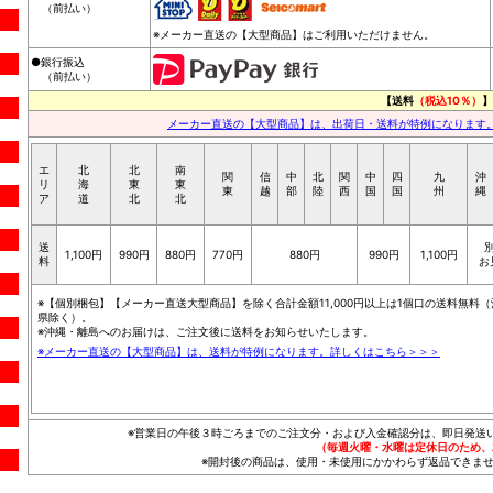
（前払い）
※メーカー直送の【大型商品】はご利用いただけません。
●銀行振込
（前払い）
【送料
（税込10％）
】
メーカー直送の【大型商品】は、出荷日・送料が特例になります
エ
北
北
南
関
信
中
北
関
中
四
九
沖
リ
海
東
東
東
越
部
陸
西
国
国
州
縄
ア
道
北
北
送
1,100円
990円
880円
770円
880円
990円
1,100円
料
お
※【個別梱包】【メーカー直送大型商品】を除く合計金額11,000円以上は1個口の送料無料（
県除く）。
※沖縄・離島へのお届けは、ご注文後に送料をお知らせいたします。
※メーカー直送の【大型商品】は、送料が特例になります。詳しくはこちら＞＞＞
※営業日の午後３時ごろまでのご注文分・および入金確認分は、即日発送
（毎週火曜・水曜は定休日のため、
※開封後の商品は、使用・未使用にかかわらず返品できませ