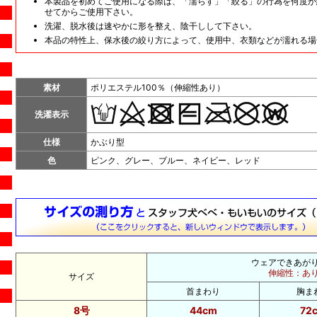
本製品を初めてご使用になる際は、「濡らす」「絞る」の行為を何度か
せてからご使用下さい。
洗濯、脱水後は速やかに形を整え、陰干しして下さい。
本品の特性上、保水後の絞り方によって、使用中、衣類などが濡れる場
素材
ポリエステル100％（伸縮性あり）
洗濯表示
仕様
かぶり型
色
ピンク、グレー、ブルー、ネイビー、レッド
ウェアできあが
伸縮性：あ
サイズ
首まわり
胸ま
8号
44cm
72