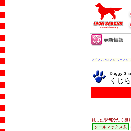
アイアンバロン
＞
ウェア＆シ
Doggy 
くじ
触った瞬間冷たく感
クールマックス糸