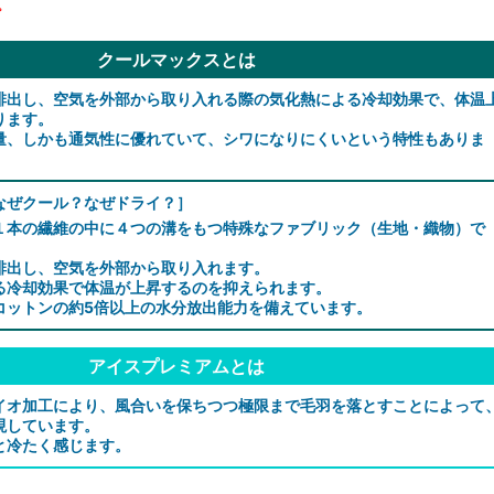
。
クールマックスとは
排出し、空気を外部から取り入れる際の気化熱による冷却効果で、体温
ります。
量、しかも通気性に優れていて、シワになりにくいという特性もありま
なぜクール？なぜドライ？］
１本の繊維の中に４つの溝をもつ特殊なファブリック（生地・織物）で
排出し、空気を外部から取り入れます。
る冷却効果で体温が上昇するのを抑えられます。
コットンの約5倍以上の水分放出能力を備えています。
アイスプレミアムとは
イオ加工により、風合いを保ちつつ極限まで毛羽を落とすことによって
現しています。
と冷たく感じます。