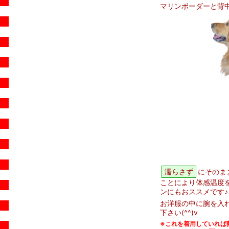
マリンボーダーと背中
濡らさず
にそのま
ことにより体感温度
ンにもおススメです♪
お洋服の中に腕を入
下さい(^^)v
※
これを着用していれば