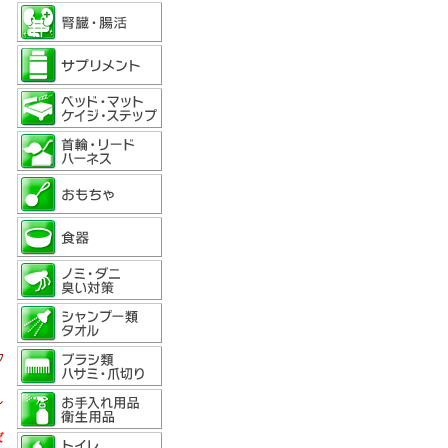
ウ
し
ば