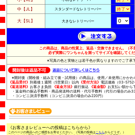
中【JL】
スタンダードなレトリーバー
大【SL】
大きなレトリーバー
この商品は、商品の性質上、返品・交換できません。（不
必ず実際にワンちゃんを測ってサイズを確認してくだ
※写真の色と実物とは若干色が異なりますのでご了承
※開封後（開栓後・組み立て後・試用後）の商品は、使用／未使用にかかわ
《返品受付》
到着後１週間（5営業日）以内
《受付方法》
電話連絡（03-5752-
《返送送料》
お客さま負担
《返金方法》
銀行振込
《返金額》
お支払い額から
・返金時の振込手数料・商品発送時の送料・代引手数料（代引の場合のみ33
・コンビニ決済手数料（コンビニ決済の場合のみ220円）
《お客さまレビューへの投稿はこちらから》
このページの商品へのご感想をお寄せください。（写真の投稿は
こちら
からどうぞ。）