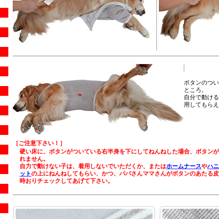
ボタンのつい
ところ。
自分で動ける
用してもらえ
［ご注意下さい！］
硬い床に、ボタンがついている右半身を下にしてねんねした場合、ボタンが
れません。
自力で動けない子は、着用しないでいただくか、または
ホームナース
や
ハニ
ット
の上にねんねしてもらい、かつ、パパさんママさんがボタンのあたる皮
時おりチェックしてあげて下さい。