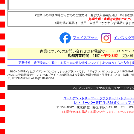
※営業日の午後３時ごろまでのご注文分・および入金確認分は、即日発送
（毎週火曜・水曜は定休日のため、
※開封後の商品は、使用・未使用にかかわらず返品できませ
フェイスブック
インスタグ
商品についてのお問い合わせはお電話で・・・03-5752-7
店舗営業時間
：11時
～午後３時
定休日
｜
更新情報
｜
通信販売のご案内
｜
お客さまの個人情報について
｜
あいばろくらぶ入会
｜
「BLOND FAIRY」はアイアンバロンのオリジナルブランドです。「アイアンバロン」および「IRONBA
バロンの登録商標です。このウエブサイト上の画像および文章を無断で転載・引用することは、法律で禁
(C) IRONBARONS All Right Reserved.
アイアンバロン・スマホ支店（スマートフォン
ゴールデンレトリーバー
・ラブラドールレトリーバ
レトリーバー専門生活雑貨ショップ
〒
154-0012
東京都
世田谷区
駒沢5-19-10
TEL：
03
（お問合せはお電話でお願いいたします。メールでの