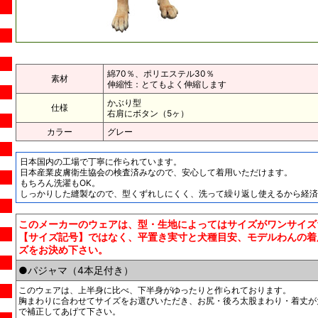
綿70％、ポリエステル30％
素材
伸縮性：とてもよく伸縮します
かぶり型
仕様
右肩にボタン（5ヶ）
カラー
グレー
日本国内の工場で丁寧に作られています。
日本産業皮膚衛生協会の検査済みなので、安心して着用いただけます。
もちろん洗濯もOK。
しっかりした縫製なので、型くずれしにくく、洗って繰り返し使えるから経済
このメーカーのウェアは、型・生地によってはサイズがワンサイズ
【サイズ記号】ではなく、平置き実寸と犬種目安、モデルわんの着
ズをお決め下さい。
●パジャマ（4本足付き）
このウェアは、上半身に比べ、下半身がゆったりと作られております。
胸まわりに合わせてサイズをお選びいただき、お尻・後ろ太股まわり・着丈が
で補正してあげて下さい。