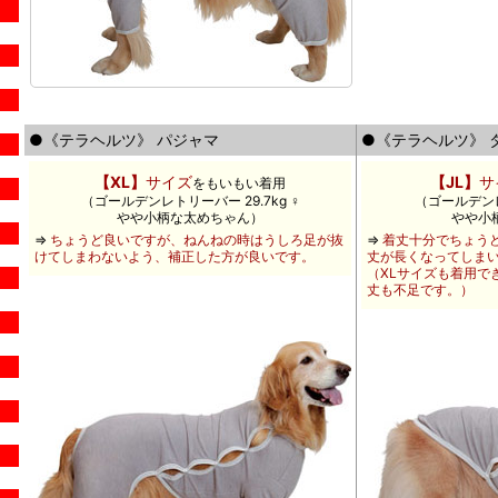
●《テラヘルツ》 パジャマ
●《テラヘルツ》 
【XL】
サイズ
【JL】
サ
をもいもい着用
（ゴールデンレトリーバー 29.7kg ♀
（ゴールデンレ
やや小柄な太めちゃん）
やや小
⇒
ちょうど良いですが、ねんねの時はうしろ足が抜
⇒
着丈十分でちょう
けてしまわないよう、補正した方が良いです。
丈が長くなってしま
（XLサイズも着用で
丈も不足です。）