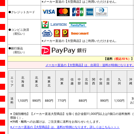
※メーカー直送の【大型商品】はご利用いただけません。
●クレジットカード
●コンビニ決済
（前払い）
※メーカー直送の【大型商品】はご利用いただけません。
●銀行振込
（前払い）
【送料
（税込10％）
】
メーカー直送の【大型商品】は、出荷日・送料が特例になります
エ
北
北
南
関
信
中
北
関
中
四
九
沖
リ
海
東
東
東
越
部
陸
西
国
国
州
縄
ア
道
北
北
送
1,100円
990円
880円
770円
880円
990円
1,100円
料
お
※【個別梱包】【メーカー直送大型商品】を除く合計金額11,000円以上は1個口の送料無料（
県除く）。
※沖縄・離島へのお届けは、ご注文後に送料をお知らせいたします。
※メーカー直送の【大型商品】は、送料が特例になります。詳しくはこちら＞＞＞