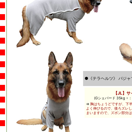
●《テラヘルツ》 パジ
【JL】サ
(
Gシェパード 35kg 
⇒
胸はちょうどですが、下
よく伸びるので、後ろズレし
まいますので、ズボン部分は