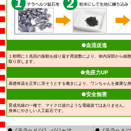
●血流促進
１秒間に１兆回の振動を繰り返す周波数により、体内深部から細
取り戻します。
●免疫力UP
基礎体温を正常に戻そうとする働きにより、ワンちゃんを健康な
●安全無害
育成光線の一種で、マイクロ波のような電磁波ではありません。
身体にやさしい人工鉱石です。
●《テラヘルツ》 パジャマ
●《テラヘルツ