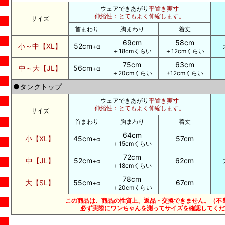
ウェアできあがり
平置き実寸
伸縮性：とてもよく伸縮します。
サイズ
首まわり
胸まわり
着丈
69cm
58cm
小～中【XL】
52cm
+α
＋18cmくらい
＋12cmくらい
75cm
63cm
中～大【JL】
56cm
+α
＋20cmくらい
+12cmくらい
●タンクトップ
ウェアできあがり
平置き実寸
伸縮性：とてもよく伸縮します。
サイズ
首まわり
胸まわり
着丈
64cm
小【XL】
45cm
57cm
+α
＋15cmくらい
72cm
中【JL】
52cm
62cm
+α
＋18cmくらい
78cm
大【SL】
55cm
67cm
+α
＋20cmくらい
この商品は、商品の性質上、返品・交換できません。（不
必ず実際にワンちゃんを測ってサイズを確認してくだ