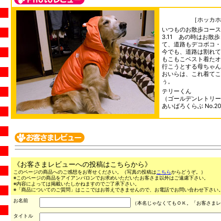
［ホッカホ
いつものお散歩コース
3.11 あの時はお散
て、道路もデコボコ・
今でも、道路は割れて
もこもこベスト着たオ
行こうとする母ちゃん
おいらは、これ着てこ
ぅ。
テリーくん
（ゴールデンレトリー
あいばろくらぶ No.20
《お客さまレビューへの投稿はこちらから》
このページの商品へのご感想をお寄せください。（写真の投稿は
こちら
からどうぞ。）
※このページの商品をアイアンバロンでお求めいただいたお客さま以外はご遠慮下さい。
※内容によっては掲載いたしかねますのでご了承下さい。
※「商品についてのご質問」はここではお答えできませんので、お電話でお問い合わせ下さい。（03
お名前
（本名じゃなくてもＯＫ。「お客さまレ
タイトル