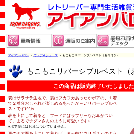
アイアンバロン
＞
ウェア＆シューズ
＞ もこもこリバーシブルベスト（お耳付き）
もこもこリバーシブルベスト（
この商品は販売終了いたしました
表はサラサラ生地で、裏はフカフカあったかボアの、１着
で２着分おしゃれが楽しめるあったか～いリバーシブルベ
ストです(^^)v
表を上にして着ると、フードにはラブリーなお耳がつい
て、まるで子グマさんのように可愛いです♪
※ボア側にはお耳はついていません。
裏のボア面を上にして着れば、まっ白なウサギさんのよう