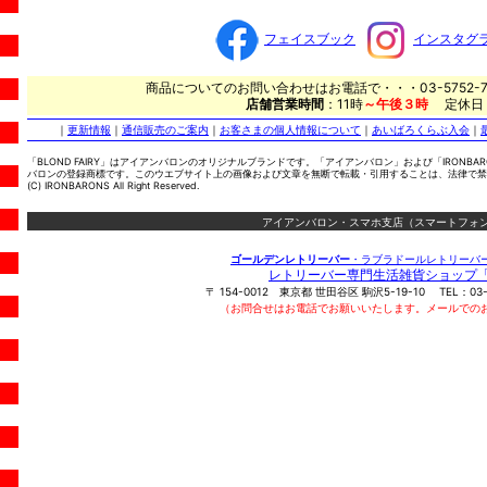
フェイスブック
インスタグ
商品についてのお問い合わせはお電話で・・・03-5752-7
店舗営業時間
：11時
～午後３時
定休日
｜
更新情報
｜
通信販売のご案内
｜
お客さまの個人情報について
｜
あいばろくらぶ入会
｜
「BLOND FAIRY」はアイアンバロンのオリジナルブランドです。「アイアンバロン」および「IRONBA
バロンの登録商標です。このウエブサイト上の画像および文章を無断で転載・引用することは、法律で禁
(C) IRONBARONS All Right Reserved.
アイアンバロン・スマホ支店（スマートフォン
ゴールデンレトリーバー
・ラブラドールレトリーバ
レトリーバー専門生活雑貨ショップ
〒
154-0012
東京都
世田谷区
駒沢5-19-10
TEL：
03
（お問合せはお電話でお願いいたします。メールでの