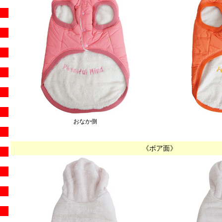
おなか側
《ボア面》