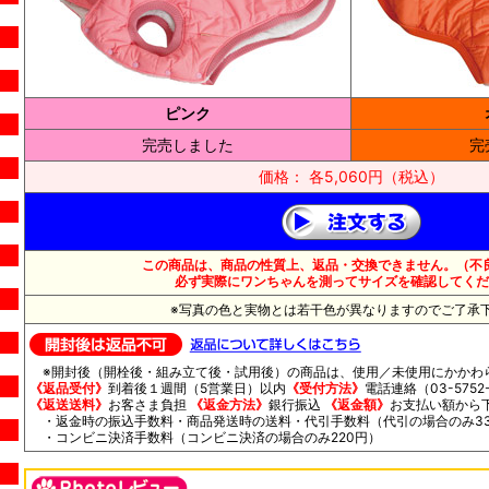
ピンク
完売しました
完
価格： 各5,060円（税込）
この商品は、商品の性質上、返品・交換できません。（不
必ず実際にワンちゃんを測ってサイズを確認してくだ
※写真の色と実物とは若干色が異なりますのでご了承
※開封後（開栓後・組み立て後・試用後）の商品は、使用／未使用にかかわ
《返品受付》
到着後１週間（5営業日）以内
《受付方法》
電話連絡（03-5752-
《返送送料》
お客さま負担
《返金方法》
銀行振込
《返金額》
お支払い額から
・返金時の振込手数料・商品発送時の送料・代引手数料（代引の場合のみ33
・コンビニ決済手数料（コンビニ決済の場合のみ220円）