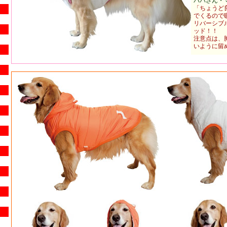
パパさん・
「ちょうど
でくるので
リバーシブ
ッド！！
注意点は、
いように留