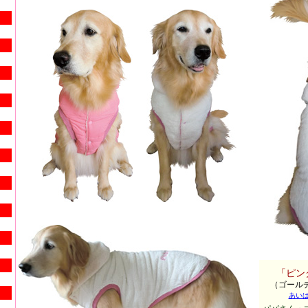
「ピン
（ゴールデ
あいば