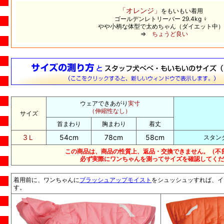
「オレンジ」
をもいもい着用
ゴールデンレトリーバー 29.4kg ♀
やや小柄な体型で太めちゃん（ダイエット中）
⇒
ちょうど良い
ウェアできあがり
実寸
（伸縮性なし）
サイズ
首まわり
胸まわり
着丈
3Ｌ
54cm
78cm
58cm
スタン
この商品は、商品の性質上、返品・交換できません。（不
必ず実際にワンちゃんを測ってサイズを確認してくだ
着用前に、ワンちゃんに
ブラッシュアップモイスト
をシュッシュッすれば、イ
す。