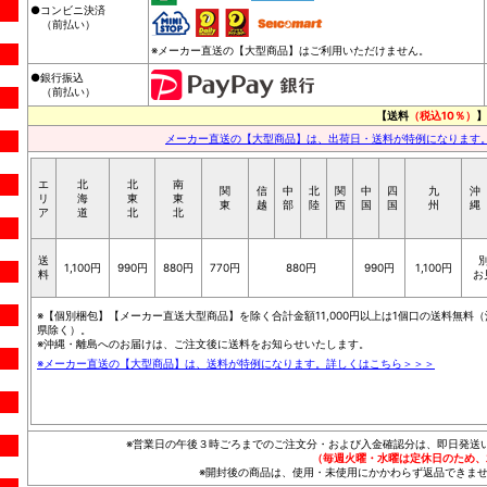
●コンビニ決済
（前払い）
※メーカー直送の【大型商品】はご利用いただけません。
●銀行振込
（前払い）
【送料
（税込10％）
】
メーカー直送の【大型商品】は、出荷日・送料が特例になります
エ
北
北
南
関
信
中
北
関
中
四
九
沖
リ
海
東
東
東
越
部
陸
西
国
国
州
縄
ア
道
北
北
送
1,100円
990円
880円
770円
880円
990円
1,100円
料
お
※【個別梱包】【メーカー直送大型商品】を除く合計金額11,000円以上は1個口の送料無料（
県除く）。
※沖縄・離島へのお届けは、ご注文後に送料をお知らせいたします。
※メーカー直送の【大型商品】は、送料が特例になります。詳しくはこちら＞＞＞
※営業日の午後３時ごろまでのご注文分・および入金確認分は、即日発送
（毎週火曜・水曜は定休日のため、
※開封後の商品は、使用・未使用にかかわらず返品できませ