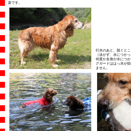
楽です。
行水のあと、脱ぐとこ
（泳がず、水につかっ
何度か全身が水につか
グガードははっ水が効
ません。