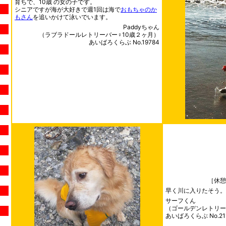
育ちで、10歳 の女の子です。
シニアですが海が大好きで週1回は海で
おもちゃのか
もさん
を追いかけて泳いでいます。
Paddyちゃん
（ラブラドールレトリーバー♀10歳２ヶ月）
あいばろくらぶ No.19784
［休憩
早く川に入りたそう。
サーフくん
（ゴールデンレトリー
あいばろくらぶ No.21