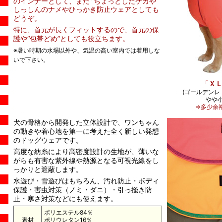
のインナーとして、また
ちょっとしたケガや
しっしんのナメやひっかき防止ウェアとしても
どうぞ。
特に、首元が長くフィットするので、首元の保
護や“包帯どめ”としても役立ちます。
※暑い時期の水場以外や、気温の高い室内では着用しな
いで下さい。
「
Ｘ
(ゴールデンレト
やや
⇒多少余
犬の骨格から開発した立体設計で、ワンちゃん
の動きや着心地を第一に考えた全く新しい発想
のドッグウェアです。
高度な紡糸により高密度設計の生地が、薄いな
がらも有害な紫外線や熱源となる可視光線をし
っかりと遮蔽します。
水遊び・雪遊びはもちろん、汚れ防止・ボディ
保護・害虫対策（ノミ・ダニ）・引っ掻き防
止・寒さ対策などにも使えます。
ポリエステル84％
素材
ポリウレタン16％