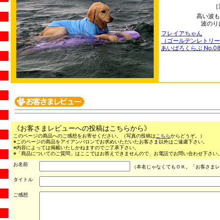
［
高い波も
波のり
フレイアちゃん
（ゴールデンレトリー
あいばろくらぶ No.08
《お客さまレビューへの投稿はこちらから》
このページの商品へのご感想をお寄せください。（写真の投稿は
こちら
からどうぞ。）
※このページの商品をアイアンバロンでお求めいただいたお客さま以外はご遠慮下さい。
※内容によっては掲載いたしかねますのでご了承下さい。
※「商品についてのご質問」はここではお答えできませんので、お電話でお問い合わせ下さい。（03
お名前
（本名じゃなくてもＯＫ。「お客さまレ
タイトル
ご感想