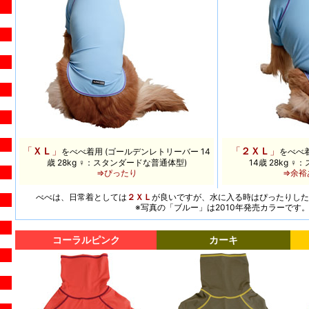
「
ＸＬ
」
「
２ＸＬ
」
をべべ
着用 (ゴールデンレトリーバー 14
をべべ
歳 28kg ♀：
スタンダードな普通体型
)
14歳 28kg ♀：
⇒ぴったり
⇒余裕
べべは、日常着としては
２ＸＬ
が良いですが、水に入る時はぴったりした
※写真の「ブルー」は2010年発売カラーです
コーラルピンク
カーキ