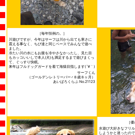
［毎年恒例の。］
川遊びですが、今年はサーフは川から出ても寒さに
震える事なく、ちび達と同じペースでみんなで遊べ
ました。
冷たい川の水にもお腹を冷やさなかったし、見た目
もカッコいいしで本人(犬)も満足するまで遊びまくっ
て、ぐっすり快眠。
来年はフルドッグガードを着て海猿目指します(´∀｀)
サーフくん
（ゴールデンレトリーバー♂８歳８ヶ月）
あいばろくらぶ No.21123
［優
水遊び大好きなフリルは
しようかと迷ったので