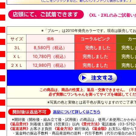
《XL・2XLのみご試着
※「ブルー」は2010年発売カラーです。現在は販売して
サイズ
コーラルピンク
カ
価格
３L
8,580円（税込）
完売しました
完売し
ＸＬ
10,780円（税込）
完売しました
完売し
２ＸＬ
12,980円（税込）
完売しました
完売し
この商品は、商品の性質上、返品・交換できません。（不
必ず実際にワンちゃんを測ってサイズを確認してくだ
※写真の色と実物とは若干色が異なりますのでご了承
※開封後（開栓後・組み立て後・試用後）の商品は、使用／未使用にかかわ
《返品受付》
到着後１週間（5営業日）以内
《受付方法》
電話連絡（03-5752-
《返送送料》
お客さま負担
《返金方法》
銀行振込
《返金額》
お支払い額から
・返金時の振込手数料・商品発送時の送料・代引手数料（代引の場合のみ33