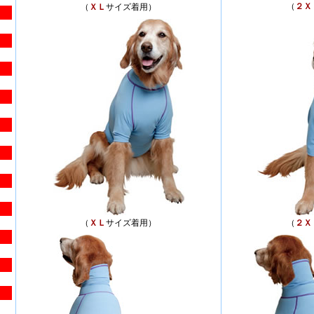
（
２Ｘ
（
ＸＬ
サイズ着用）
（
ＸＬ
サイズ着用）
（
２Ｘ