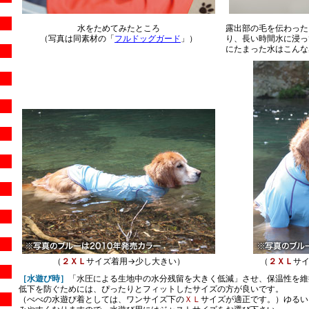
水をためてみたところ
露出部の毛を伝わった
（写真は同素材の「
フルドッグガード
」）
り、長い時間水に浸っ
にたまった水はこんな
（
２ＸＬ
サイズ着用→少し大きい）
（
２ＸＬ
サ
［水遊び時］
「水圧による生地中の水分残留を大きく低減」させ、保温性を維
低下を防ぐためには、ぴったりとフィットしたサイズの方が良いです。
（べべの水遊び着としては、ワンサイズ下の
ＸＬ
サイズが適正です。）ゆるい