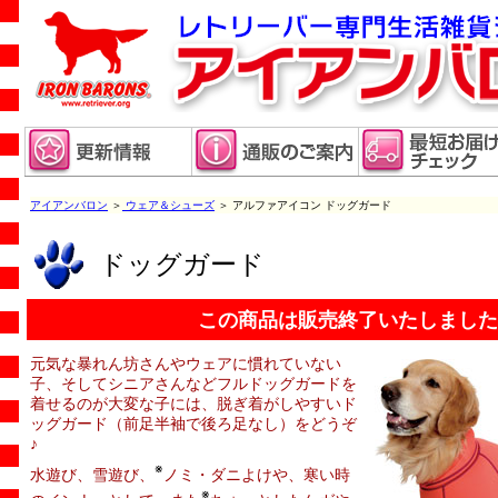
アイアンバロン
＞
ウェア＆シューズ
＞ アルファアイコン ドッグガード
ドッグガード
この商品は販売終了いたしました
元気な暴れん坊さんやウェアに慣れていない
子、そしてシニアさんなどフルドッグガードを
着せるのが大変な子には、脱ぎ着がしやすいド
ッグガード（前足半袖で後ろ足なし）をどうぞ
♪
※
水遊び、雪遊び、
ノミ・ダニよけや、寒い時
※