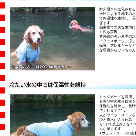
耐久撥水を進化させる
水圧による生地中の水
で保温性を維持し、長
ぎます。
高密度で丈夫な生地に
ト性も実現。
紫外線の強い夏季の水
ータースポーツ、涼し
保護、アレルギーなど
な環境からワンちゃん
ドッグガードを着用し
る生地中の水分残留を
保温性を維持し、長時
でくれます(^^)v
人がウェットスーツを
ひと膜水が入り込み、
り“それ以上冷えなく
んな感じです。
※ウェットスーツの素