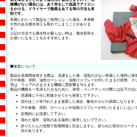
燥機がない場合には、あて布をして低温でアイロン
をかける、ドライヤーで熱風をあてる等の方法も有
効です。
長期にわたって製品をご使用になった場合、本来耐
久性のある撥水加工も取れてしまうことがありま
す。
上記の方法でも撥水性が蘇らない時は、撥水剤等を
お使いになることをおすすめします。
■保管について
製品を長期間保管する際は、洗濯をした後、湿気の少ない乾燥した場所に保
汗や体脂、溶剤、油性ローション、虫除けスプレーが付いたままの状態、そ
管は、ウェアのさまざまな機能に悪影響を与えます。
製品の機能を一生涯もたせるために、保管・メンテナンスの際には以下の点
洗濯後に十分に乾燥させてから保管して下さい。
泥やほこり等汚れたまま放置した場合、酸化やカビの原因になります
汗や体脂、溶剤、ローションや虫除けスプレーが付いたままにしない
定期的にお洗濯して下さい。
濡れた場所、湿気のある場所に保管しないで下さい。
折りたたんだ状態で長期間強く圧迫しますと、折られた部分のコーテ
合があります。