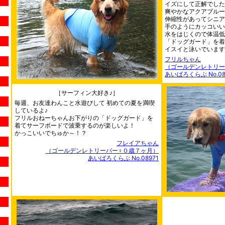
イズにして正解でした!
爽やかなアクアブルー
伸縮性があってシニア
手のようにカッコいいで
水をはじくので体温低
「ドッグガード」を着
イスイと泳いでいますよ
フリルちゃん
（ゴールデンレトリー
あいばろくらぶ No.08
［サーフィン大好き♪］
毎週、お友達わんこと水遊びして 初めての夏を満喫
しているよ♪
フリルおねーちゃんお下がりの「ドッグガード」を
着てサーフボードで波乗するのが楽しいよ！
かっこいいでちゅか～！？
フレイアちゃん
（ゴールデンレトリーバー♀０歳７ヶ月）
あいばろくらぶ No.08971