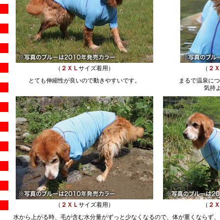
（
２ＸＬ
サイズ着用）
（
２Ｘ
とても伸縮性が良いので動きやすいです。
まるで温泉につ
気持
（
２ＸＬ
サイズ着用）
（
２Ｘ
水から上がる時、毛が含む水分量がずっと少なくなるので、体が重くならず、