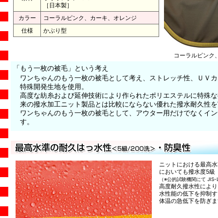
［日本製］
カラー
コーラルピンク、カーキ、オレンジ
仕様
かぶり型
コーラルピンク
「もう一枚の被毛」という考え
ワンちゃんのもう一枚の被毛として考え、ストレッチ性、ＵＶカ
特殊開発生地を使用。
高度な紡糸および延伸技術により作られたポリエステルに特殊な
来の撥水加工ニット製品とは比較にならない優れた撥水耐久性を
ワンちゃんのもう一枚の被毛として、アウター用だけでなくイン
す。
ニットにおける最高水
においても撥水度5級
（※公的試験機関にて JIS-
高度耐久撥水性により
水性能の低下を抑制す
体温の急低下を防ぎま