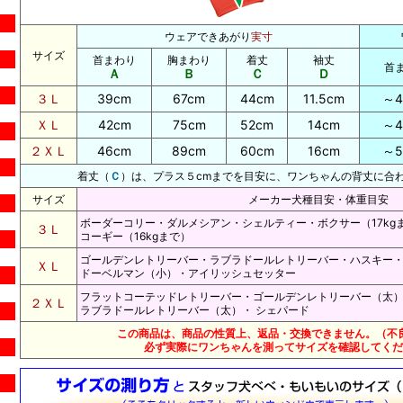
ウェアできあがり
実寸
サイズ
首まわり
胸まわり
着丈
袖丈
首
Ａ
Ｂ
Ｃ
Ｄ
３Ｌ
39cm
67cm
44cm
11.5cm
～4
ＸＬ
42cm
75cm
52cm
14cm
～4
２ＸＬ
46cm
89cm
60cm
16cm
～5
着丈（
Ｃ
）は、プラス５cmまでを目安に、ワンちゃんの背丈に合
サイズ
メーカー犬種目安・体重目安
ボーダーコリー・ダルメシアン・シェルティー・ボクサー（17kg
３Ｌ
コーギー（16kgまで）
ゴールデンレトリーバー・ラブラドールレトリーバー・ハスキー
ＸＬ
ドーベルマン（小）・アイリッシュセッター
フラットコーテッドレトリーバー・ゴールデンレトリーバー（太
２ＸＬ
ラブラドールレトリーバー（太）・ シェパード
この商品は、商品の性質上、返品・交換できません。（不
必ず実際にワンちゃんを測ってサイズを確認してくだ