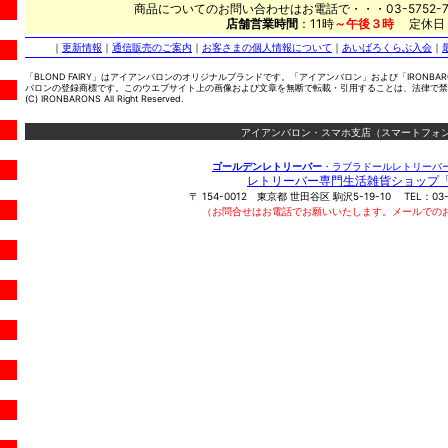
商品についてのお問い合わせはお電話で・・・03-5752-7
店舗営業時間
：11時
～午後３時
定休日
｜
更新情報
｜
通信販売のご案内
｜
お客さまの個人情報について
｜
あいばろくらぶ入会
｜
「BLOND FAIRY」はアイアンバロンのオリジナルブランドです。「アイアンバロン」および「IRONBA
バロンの登録商標です。このウエブサイト上の画像および文章を無断で転載・引用することは、法律で禁
(C) IRONBARONS All Right Reserved.
アイアンバロン・スマホ支店（スマートフォン
ゴールデンレトリーバー
・ラブラドールレトリーバ
レトリーバー専門生活雑貨ショップ
〒
154-0012
東京都
世田谷区
駒沢5-19-10
TEL：
03
（お問合せはお電話でお願いいたします。メールでの