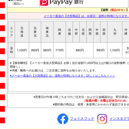
（前払い）
【送料
（税込10％）
】
メーカー直送の【大型商品】は、出荷日・送料が特例になります
エ
北
北
南
関
信
中
北
関
中
四
九
沖
リ
海
東
東
東
越
部
陸
西
国
国
州
縄
ア
道
北
北
送
1,100円
990円
880円
770円
880円
990円
1,100円
料
お
※【個別梱包】【メーカー直送大型商品】を除く合計金額11,000円以上は1個口の送料無料（
県除く）。
※沖縄・離島へのお届けは、ご注文後に送料をお知らせいたします。
※メーカー直送の【大型商品】は、送料が特例になります。詳しくはこちら＞＞＞
※営業日の午後３時ごろまでのご注文分・および入金確認分は、即日発送
（毎週火曜・水曜は定休日のため、
※開封後の商品は、使用・未使用にかかわらず返品できませ
フェイスブック
インスタグ