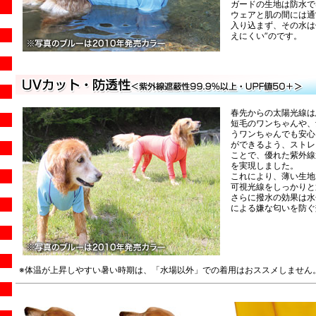
ガードの生地は防水で
ウェアと肌の間には通
入り込まず、その水は
えにくい”のです。
春先からの太陽光線は
短毛のワンちゃんや、
うワンちゃんでも安心
ができるよう、ストレ
ことで、優れた紫外線
を実現しました。
これにより、薄い生地
可視光線をしっかりと
さらに撥水の効果は水
による嫌な匂いを防ぐ
※体温が上昇しやすい暑い時期は、「水場以外」での着用はおススメしません