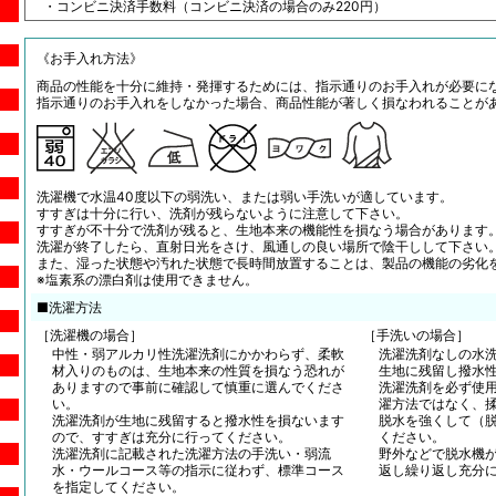
・コンビニ決済手数料（コンビニ決済の場合のみ220円）
《お手入れ方法》
商品の性能を十分に維持・発揮するためには、指示通りのお手入れが必要に
指示通りのお手入れをしなかった場合、商品性能が著しく損なわれることが
洗濯機で水温40度以下の弱洗い、または弱い手洗いが適しています。
すすぎは十分に行い、洗剤が残らないように注意して下さい。
すすぎが不十分で洗剤が残ると、生地本来の機能性を損なう場合があります
洗濯が終了したら、直射日光をさけ、風通しの良い場所で陰干しして下さい
また、湿った状態や汚れた状態で長時間放置することは、製品の機能の劣化
※塩素系の漂白剤は使用できません。
■洗濯方法
［洗濯機の場合］
［手洗いの場合］
中性・弱アルカリ性洗濯洗剤にかかわらず、柔軟
洗濯洗剤なしの水
材入りのものは、生地本来の性質を損なう恐れが
生地に残留し撥水
ありますので事前に確認して慎重に選んでくださ
洗濯洗剤を必ず使
い。
濯方法ではなく、
洗濯洗剤が生地に残留すると撥水性を損ないます
脱水を強くして（
ので、すすぎは充分に行ってください。
ください。
洗濯洗剤に記載された洗濯方法の手洗い・弱流
野外などで脱水機
水・ウールコース等の指示に従わず、標準コース
返し繰り返し充分
を指定してください。