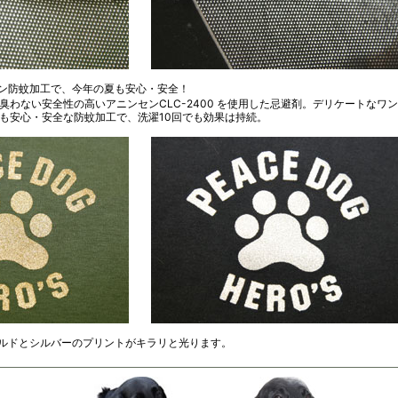
ン防蚊加工で、今年の夏も安心・安全！
臭わない安全性の高いアニンセンCLC-2400 を使用した忌避剤。デリケートなワン
も安心・安全な防蚊加工で、洗濯10回でも効果は持続。
ルドとシルバーのプリントがキラリと光ります。