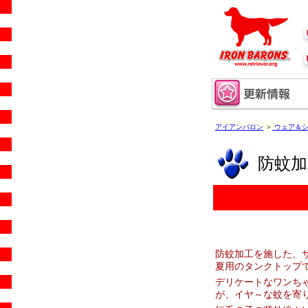
アイアンバロン
＞
ウェア＆シ
防蚊
防蚊加工を施した、
夏用のタンクトップ
デリケートなワンち
が、イヤ～な蚊を寄