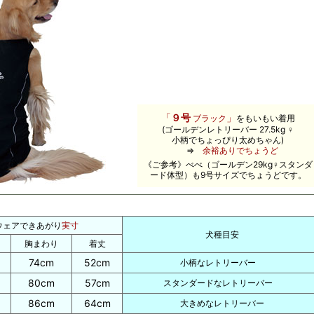
「
９
号
」
ブラック
をもいもい着用
(ゴールデンレトリーバー 27.5kg ♀
小柄でちょっぴり太めちゃん
)
⇒
余裕ありでちょうど
《ご参考》べべ（ゴールデン29kg♀スタンダ
ード体型）も9号サイズでちょうどです。
ウェアできあがり
実寸
犬種目安
胸まわり
着丈
74cm
52cm
小柄なレトリーバー
80cm
57cm
スタンダードなレトリーバー
86cm
64cm
大きめなレトリーバー