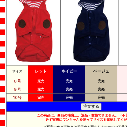
レッド
ネイビー
ベージュ
サイズ
８号
完売
完売
完売
９号
完売
完売
完売
10号
完売
完売
完売
この商品は、商品の性質上、返品・交換できません。（不
必ず実際にワンちゃんを測ってサイズを確認してくだ
※写真の色と実物とは若干色が異なりますのでご了承