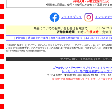
（毎週火曜・水曜は定休日のため、
※開封後の商品は、使用・未使用にかかわらず返品できませ
フェイスブック
インスタグ
商品についてのお問い合わせはお電話で・・・03-5752-7
店舗営業時間
：11時
～午後３時
定休日
｜
更新情報
｜
通信販売のご案内
｜
お客さまの個人情報について
｜
あいばろくらぶ入会
｜
「BLOND FAIRY」はアイアンバロンのオリジナルブランドです。「アイアンバロン」および「IRONBA
バロンの登録商標です。このウエブサイト上の画像および文章を無断で転載・引用することは、法律で禁
(C) IRONBARONS All Right Reserved.
アイアンバロン・スマホ支店（スマートフォン
ゴールデンレトリーバー
・ラブラドールレトリーバ
レトリーバー専門生活雑貨ショップ
〒
154-0012
東京都
世田谷区
駒沢5-19-10
TEL：
03
（お問合せはお電話でお願いいたします。メールでの