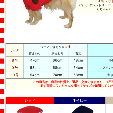
「
９
号
レッ
(ゴールデンレトリーバー 2
らちゃん
)
ウェアできあがり
実寸
サイズ
首まわり
胸まわり
着丈
８号
47cm
66cm
48cm
小
９号
53cm
68cm
54cm
スタン
10号
54cm
74cm
58cm
大
この商品は、商品の性質上、返品・交換できません。（不
必ず実際にワンちゃんを測ってサイズを確認してくだ
レッド
ネイビー