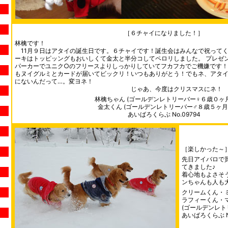
［６チャイになりました！］
林檎です！
11月９日はアタイの誕生日です。６チャイです！誕生会はみんなで祝ってく
ーキはトッピッングもおいしくて金太と半分コしてペロリしました。 プレゼ
パーカーでユニク○のフリースよりしっかりしていてフカフカでご機嫌です
もヌイグルミとカードが届いてビックリ！いつもありがとう！でもネ、アタ
にないんだって…。変ヨネ！
じゃあ、今度はクリスマスにネ！
林檎ちゃん (ゴールデンレトリーバー♀６歳０ヶ月
金太くん (ゴールデンレトリーバー♂８歳５ヶ月
あいばろくらぶ No.09794
［楽しかった～
先日アイバロで
てきました♪
着心地もよさそ
ンちゃんも人も
クリームくん・
ラフィーくん・
(ゴールデンレト
あいばろくらぶ No