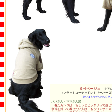
「
９
号
ベージュ」
をア
(フラットコーテッドレトリーバー 31.5
あいばろモデルわんクラブN
パパさん・ママさん談
「着たカンジは ちょうどピッタリって感じ
余裕を持って着せたい人は もうワンサイズ