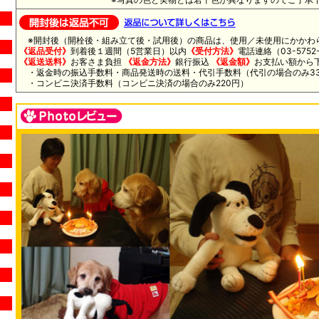
※開封後（開栓後・組み立て後・試用後）の商品は、使用／未使用にかかわ
《返品受付》
到着後１週間（5営業日）以内
《受付方法》
電話連絡（03-5752-
《返送送料》
お客さま負担
《返金方法》
銀行振込
《返金額》
お支払い額から
・返金時の振込手数料・商品発送時の送料・代引手数料（代引の場合のみ33
・コンビニ決済手数料（コンビニ決済の場合のみ220円）