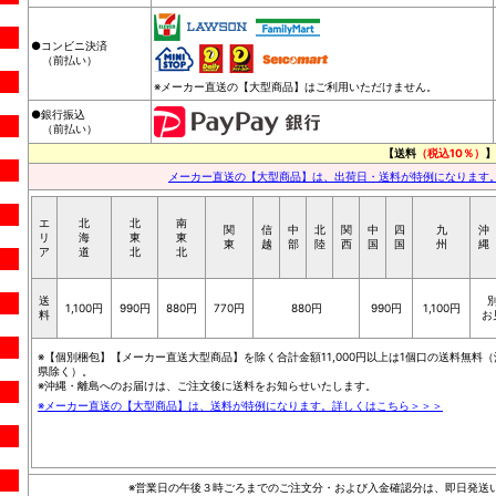
●コンビニ決済
（前払い）
※メーカー直送の【大型商品】はご利用いただけません。
●銀行振込
（前払い）
【送料
（税込10％）
】
メーカー直送の【大型商品】は、出荷日・送料が特例になります
エ
北
北
南
関
信
中
北
関
中
四
九
沖
リ
海
東
東
東
越
部
陸
西
国
国
州
縄
ア
道
北
北
送
1,100円
990円
880円
770円
880円
990円
1,100円
料
お
※【個別梱包】【メーカー直送大型商品】を除く合計金額11,000円以上は1個口の送料無料（
県除く）。
※沖縄・離島へのお届けは、ご注文後に送料をお知らせいたします。
※メーカー直送の【大型商品】は、送料が特例になります。詳しくはこちら＞＞＞
※営業日の午後３時ごろまでのご注文分・および入金確認分は、即日発送