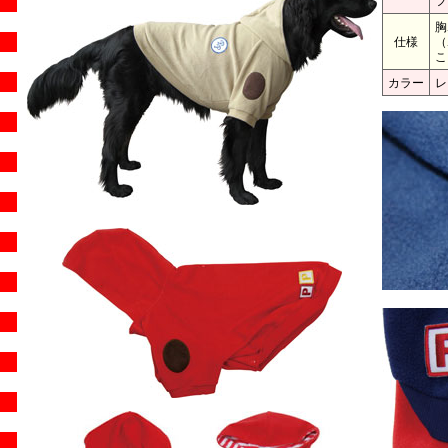
フ
胸
仕様
（
こ
カラー
レ