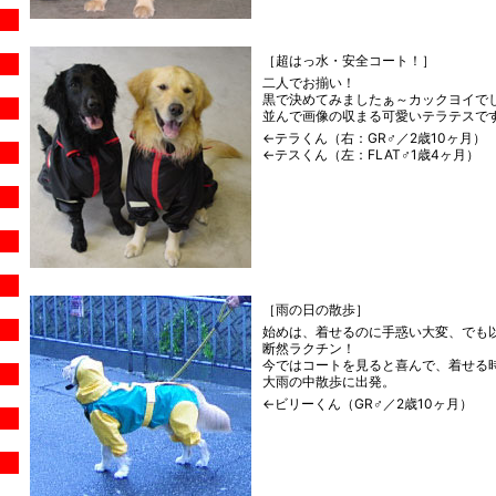
［超はっ水・安全コート！］
二人でお揃い！
黒で決めてみましたぁ～カックヨイでし
並んで画像の収まる可愛いテラテスですっ
←テラくん（右：GR♂／2歳10ヶ月）
←テスくん（左：FLAT♂1歳4ヶ月）
［雨の日の散歩］
始めは、着せるのに手惑い大変、でも
断然ラクチン！
今ではコートを見ると喜んで、着せる
大雨の中散歩に出発。
←ビリーくん（GR♂／2歳10ヶ月）