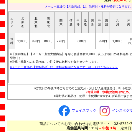
メーカー直送の【大型商品】は、出荷日・送料が特例になります
エ
北
北
南
関
信
中
北
関
中
四
九
沖
リ
海
東
東
東
越
部
陸
西
国
国
州
縄
ア
道
北
北
送
1,100円
990円
880円
770円
880円
990円
1,100円
料
お
※【個別梱包】【メーカー直送大型商品】を除く合計金額11,000円以上は1個口の送料無料（
県除く）。
※沖縄・離島へのお届けは、ご注文後に送料をお知らせいたします。
※メーカー直送の【大型商品】は、送料が特例になります。詳しくはこちら＞＞＞
※営業日の午後３時ごろまでのご注文分・および入金確認分は、即日発送
（毎週火曜・水曜は定休日のため、
※開封後の商品は、使用・未使用にかかわらず返品できませ
フェイスブック
インスタグ
商品についてのお問い合わせはお電話で・・・03-5752-7
店舗営業時間
：11時
～午後３時
定休日