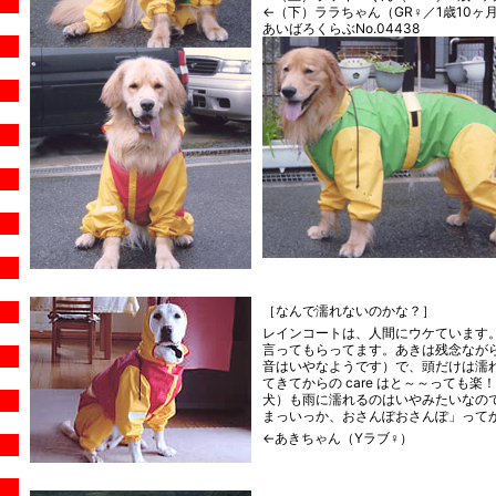
←（下）ララちゃん（GR♀／1歳10ヶ
あいばろくらぶNo.04438
［なんで濡れないのかな？］
レインコートは、人間にウケています
言ってもらってます。あきは残念なが
音はいやなようです）で、頭だけは濡
てきてからの care はと～～っても
犬）も雨に濡れるのはいやみたいなの
まっいっか、おさんぽおさんぽ」って
←あきちゃん（Yラブ♀）