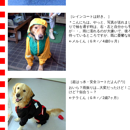
［レインコートは好き。 ］
＊こんにちは。やっと、写真が送れま
りで袖を通す時は、右・左と自分から
が・・。雨に濡れるのが大嫌いで、後
待っているところですが、既に憂鬱な
←メルくん（ＧＲ♂／4歳0ヶ月）
［超はっ水・安全コートだよん(^.^)］
おいら？雨振りは…大変だったけど！これ
けど？似合う～？
←テラくん（ＧＲ♂／2歳7ヶ月）