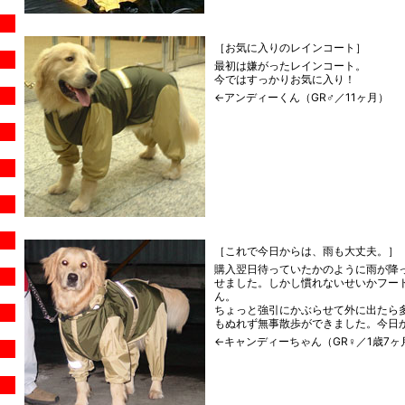
［お気に入りのレインコート］
最初は嫌がったレインコート。
今ではすっかりお気に入り！
←アンディーくん（GR♂／11ヶ月）
［これで今日からは、雨も大丈夫。］
購入翌日待っていたかのように雨が降
せました。しかし慣れないせいかフー
ん。
ちょっと強引にかぶらせて外に出たら
もぬれず無事散歩ができました。今日
←キャンディーちゃん（GR♀／1歳7ヶ