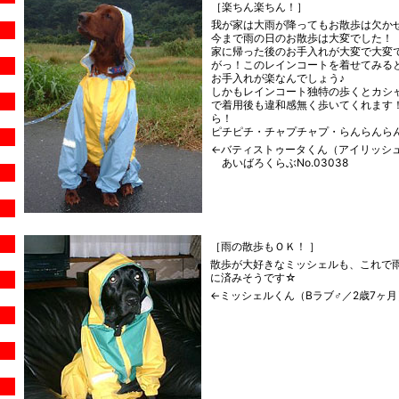
［楽ちん楽ちん！］
我が家は大雨が降ってもお散歩は欠か
今まで雨の日のお散歩は大変でした！
家に帰った後のお手入れが大変で大変
がっ！このレインコートを着せてみる
お手入れが楽なんでしょう♪
しかもレインコート独特の歩くとカシ
で着用後も違和感無く歩いてくれます
ら！
ピチピチ・チャプチャプ・らんらんら
←バティストゥータくん（アイリッシュ
あいばろくらぶNo.03038
［雨の散歩もＯＫ！ ］
散歩が大好きなミッシェルも、これで
に済みそうです☆
←ミッシェルくん（Bラブ♂／2歳7ヶ月