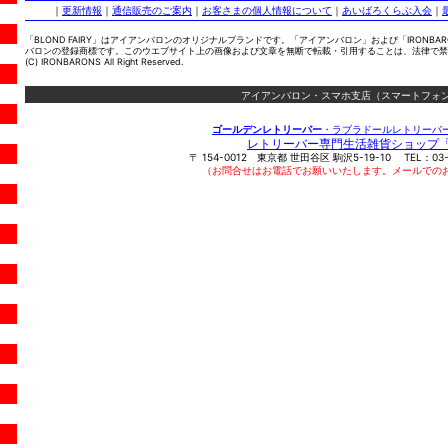
｜
更新情報
｜
通信販売のご案内
｜
お客さまの個人情報について
｜
あいばろくらぶ入会
｜
「BLOND FAIRY」はアイアンバロンのオリジナルブランドです。「アイアンバロン」および「IRONBA
バロンの登録商標です。このウエブサイト上の画像および文章を無断で転載・引用することは、法律で禁
(C) IRONBARONS All Right Reserved.
アイアンバロン・スマホ支店（スマートフォン
ゴールデンレトリーバー
・ラブラドールレトリーバ
レトリーバー専門生活雑貨ショップ
〒
154-0012
東京都
世田谷区
駒沢5-19-10
TEL：
03
（お問合せはお電話でお願いいたします。メールでの