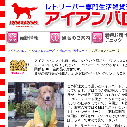
アイアンバロン
＞
ウェア＆シューズ
＞
超はっ水・安全コート
＞ お客さまレビュー（6）
アイアンバロンでお買い求めいただいた商品と、ワンちゃん
ンバロンにお送りください。このページでご紹介させていた
関係もOK！全商品が対象です。）
商品の感想等が掲載されたお客様のページへのリンクもＯＫ
この間注文して届いたレインコート、
っています。実はララが先に購入して
身が）ただ値段も高額なのでなかなか
このレインコート代は、ラッキーが自
モデルの仕事をしていて、今回はＪＲ
す。東京の方ではＣＭは放送されない
をしたセンチュリー２１（不動産関係
全国的に放送されているのではないか
ばラッキーですので見て下さい！！
←（上）ラッキーくん（GR♂／5歳4ヶ