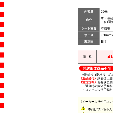
内容量
30枚
水・溶剤
成分
・pH調
シート材質
不織布
サイズ
150mm
製造国
日本
4
価 格
※開封後（開栓後・組み
《返品受付》
到着後１週
《返送送料》
お客さま
・返金時の振込手数料・
・コンビニ決済手数料（
《メーカーより使用上の
本品はワンちゃん