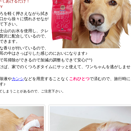
いてあげるだけ！
v
ろを軽く押さえながら拭き
口から徐々に慣れさせなが
て下さい。
士山のお水を使用し、クレ
贅沢に配合しているので、
できます。
な香りが付いているので、
耳の中はさっぱりした感じのにおいになります♪
で耳掃除ができるので加減の調整もできて安心(^^)
けば、家でのくつろぎタイムにサッと使えて、ワンちゃんを逃がしませ
除液や
カンシ
などを用意することなく
これひとつ
で済むので、旅行時に
す♪
てしまうことがあるので、ご注意下さい。