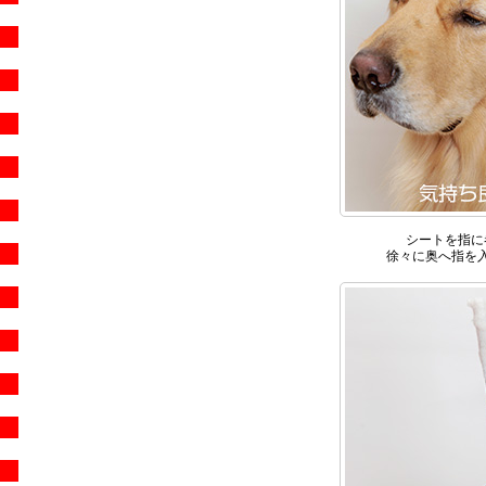
シートを指に
徐々に奥へ指を