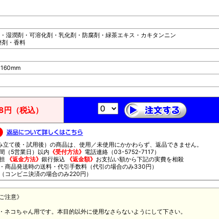
・湿潤剤・可溶化剤・乳化剤・防腐剤・緑茶エキス・カキタンニン
整剤・香料
×160mm
18円（税込）
立て後・試用後）の商品は、使用／未使用にかかわらず、返品できません。
間（5営業日）以内
《受付方法》
電話連絡（03-5752-7117）
負担
《返金方法》
銀行振込
《返金額》
お支払い額から下記の実費を相殺
商品発送時の送料・代引手数料（代引の場合のみ330円）
コンビニ決済の場合のみ220円）
ご注意》
・ネコちゃん用です。本目的以外に使用なさらないようにして下さい。