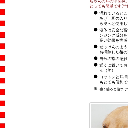
ちゃんの耳の中を拭
とっても簡単です(^^)
汚れているとこ
あげ、耳の入り
ら奥へと使用し
液体は安全な富
ンジング成分を
高い効果を実感
せっけんのよう
お掃除した後の
自分の指の感触
近くに置いてお
ん（笑）
コットンと耳掃
もとても便利で
強く擦ると傷つけ