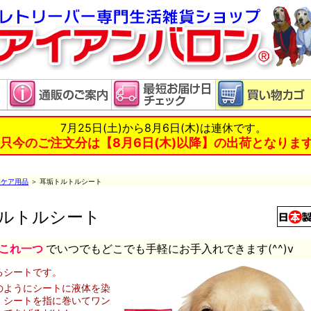
7月25日(土)から8月6日(木)は連休です。
只今のご注文分は【8月6日(木)以降】の出荷となりま
ケア用品
＞ 耳垢トルトルシート
ルトルシート
これ一つ
でいつでもどこでも手軽にお手入れできます(^^)v
るシートです。
のようにシートに液体を染
、シートを指に巻いてワン