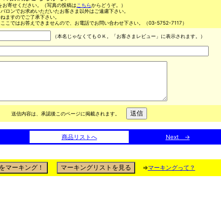
をお寄せください。（写真の投稿は
こちら
からどうぞ。）
ンバロンでお求めいただいたお客さま以外はご遠慮下さい。
かねますのでご了承下さい。
ここではお答えできませんので、お電話でお問い合わせ下さい。（03-5752-7117）
（本名じゃなくてもＯＫ。「お客さまレビュー」に表示されます。）
送信内容は、承認後このページに掲載されます。
商品リストへ
Next →
⇒
マーキングって？