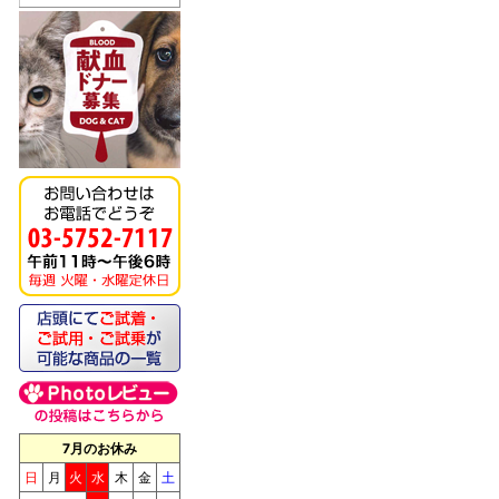
《キッチンドッグ！》モ
ンデリ
7月のお休み
《キッチンドッグ！》ブ
日
月
火
水
木
金
土
リス（至福のケーキ）