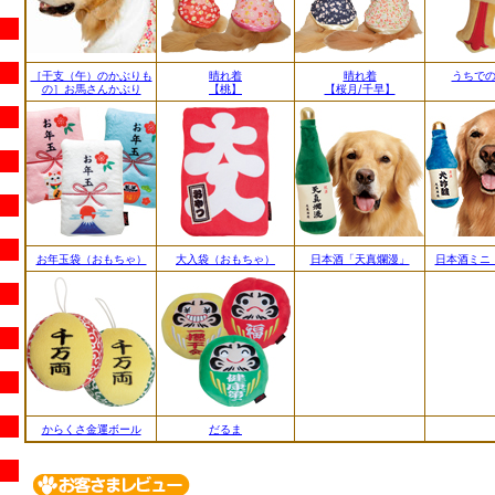
［干支（午）のかぶりも
晴れ着
晴れ着
うちで
の］お馬さんかぶり
【桃】
【桜月/千早】
お年玉袋（おもちゃ）
大入袋（おもちゃ）
日本酒「天真爛漫」
日本酒ミニ
からくさ金運ボール
だるま