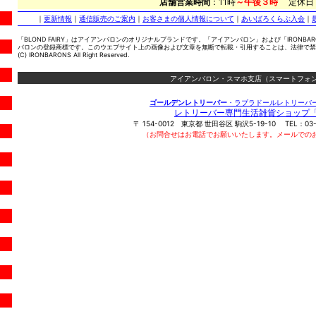
店舗営業時間
：11時
～午後３時
定休日
｜
更新情報
｜
通信販売のご案内
｜
お客さまの個人情報について
｜
あいばろくらぶ入会
｜
「BLOND FAIRY」はアイアンバロンのオリジナルブランドです。「アイアンバロン」および「IRONBA
バロンの登録商標です。このウエブサイト上の画像および文章を無断で転載・引用することは、法律で禁
(C) IRONBARONS All Right Reserved.
アイアンバロン・スマホ支店（スマートフォン
ゴールデンレトリーバー
・ラブラドールレトリーバ
レトリーバー専門生活雑貨ショップ
〒
154-0012
東京都
世田谷区
駒沢5-19-10
TEL：
03
（お問合せはお電話でお願いいたします。メールでの