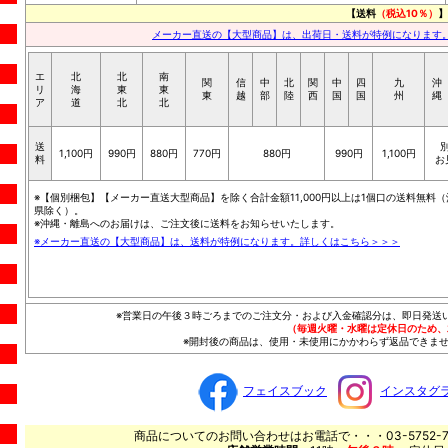
【送料
（税込10％）
】
メーカー直送の【大型商品】は、出荷日・送料が特例になります
エ
北
北
南
関
信
中
北
関
中
四
九
沖
リ
海
東
東
東
越
部
陸
西
国
国
州
縄
ア
道
北
北
送
1,100円
990円
880円
770円
880円
990円
1,100円
料
お
※【個別梱包】【メーカー直送大型商品】を除く合計金額11,000円以上は1個口の送料無料（
県除く）。
※沖縄・離島へのお届けは、ご注文後に送料をお知らせいたします。
※メーカー直送の【大型商品】は、送料が特例になります。詳しくはこちら＞＞＞
※営業日の午後３時ごろまでのご注文分・および入金確認分は、即日発送
（毎週火曜・水曜は定休日のため、
※開封後の商品は、使用・未使用にかかわらず返品できませ
フェイスブック
インスタグ
商品についてのお問い合わせはお電話で・・・03-5752-7