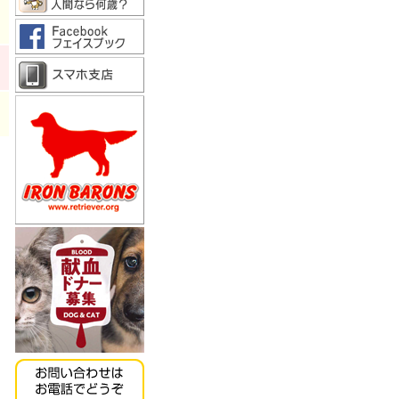
《キッチンドッグ！》モ
ンデリ