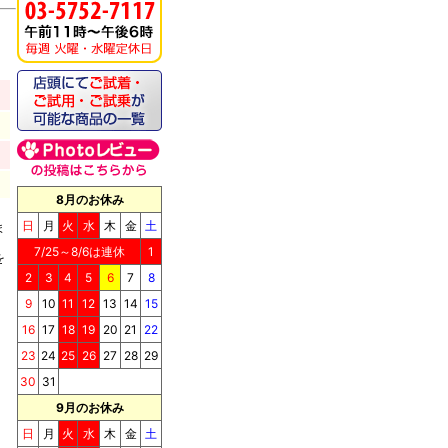
《キッチンドッグ！》ブ
リス（至福のケーキ）
8月のお休み
日
月
火
水
木
金
土
ま
7/25～8/6は連休
1
を
2
3
4
5
6
7
8
9
10
11
12
13
14
15
《キッチンドッグ！》シ
16
17
18
19
20
21
22
ョコラッティ（至福のケ
ーキ）
23
24
25
26
27
28
29
30
31
9月のお休み
日
月
火
水
木
金
土