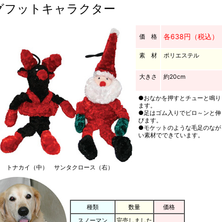
グフットキャラクター
各638円（税込）
価 格
素 材
ポリエステル
大きさ
約20cm
●おなかを押すとチューと鳴り
ます。
●足はゴム入りでビロ～ンと伸
びます。
●モケットのような毛足のなが
い素材でできています。
） トナカイ（中） サンタクロース（右）
種類
数量
価格
スノーマン
完売しました