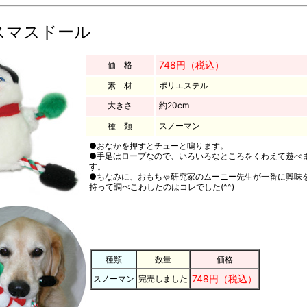
スマスドール
748円（税込）
価 格
素 材
ポリエステル
大きさ
約20cm
種 類
スノーマン
●おなかを押すとチューと鳴ります。
●手足はロープなので、いろいろなところをくわえて遊べ
す。
●ちなみに、おもちゃ研究家のムーニー先生が一番に興味
持って調べこわしたのはコレでした(^^)
種類
数量
価格
748円（税込）
スノーマン
完売しました