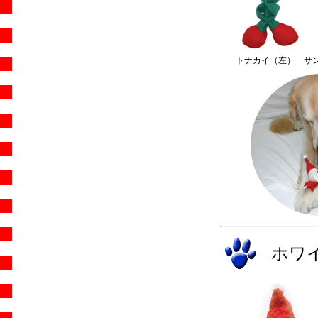
トナカイ（左） サ
ホワ