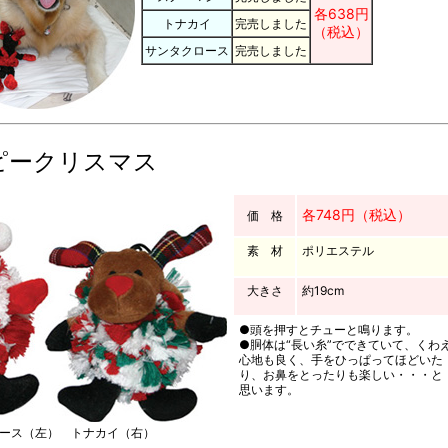
各638円
トナカイ
完売しました
（税込）
サンタクロース
完売しました
ピークリスマス
各748円（税込）
価 格
素 材
ポリエステル
大きさ
約19cm
●頭を押すとチューと鳴ります。
●胴体は“長い糸”でできていて、くわ
心地も良く、手をひっぱってほどいた
り、お鼻をとったりも楽しい・・・と
思います。
ース（左） トナカイ（右）