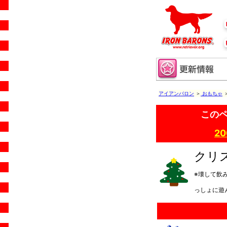
アイアンバロン
＞
おもちゃ
このペ
2
クリ
※壊して飲
っしょに遊