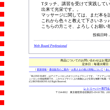
Tタッチ、講習を受けて実践して
出来て光栄です。。
マッサージに関しては、まだ本を
これから色々と教えて下さいネッ♪
こちらの方こそ、よろしくお願い
投稿日時 ..
Web Board Professional
商品についてのお問い合わせはお電話で・・・
定休日：毎週火曜日・
｜
更新情報
｜
通信販売のご案内
｜
お客さまの個人情報について
｜
あ
「BLOND FAIRY」はアイアンバロンのオリジナルブランドです。「アイアンバロ
ンバロンの登録商標です。このウエブサイト上の画像および文章を無断で転載・
(C) IRONBARONS All Right Reserved.
レトリーバー専門生
〒154-0012 東京都世田谷区駒沢5-19-10 TEL（03）5