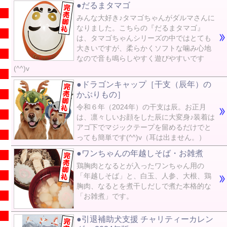
●だるまタマゴ
みんな大好き♪タマゴちゃんがダルマさんに
なりました。こちらの『だるまタマゴ』
は、タマゴちゃんシリーズの中ではとても
大きいですが、柔らかくソフトな噛み心地
なので音も鳴らしやすく遊びやすいです
(^^)v
●ドラゴンキャップ［干支（辰年）の
かぶりもの］
令和６年（2024年）の干支は辰。お正月
は、凛々しいお顔をした辰に大変身♪装着は
アゴ下でマジックテープを留めるだけでと
っても簡単です(^^)v（耳は出ません。）
●ワンちゃんの年越しそば・お雑煮
鶏胸肉となるとが入ったワンちゃん用の
「年越しそば」と、白玉、人参、大根、鶏
胸肉、なるとを煮干しだしで煮た本格的な
「お雑煮」です。
●引退補助犬支援 チャリティーカレン