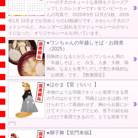
バーの子犬のキュートな表情をクローズア
ップしたカレンダーです♪ 全てパピーちゃ
んの写真で、2025年9月 12月が1枚、2026
年1月 12月までが月めくりの13枚綴りです。かわいい子犬のフ
ォトシールと、カレンダーに貼れるスケジュールシールがセッ
トになった、オリジナルシールも付いています。
●ワンちゃんの年越しそば・お雑煮
（2025）
鶏胸肉となるとが入ったワンちゃん用の
「年越しそば」と、白玉、人参、大根、鶏
胸肉、なるとを煮干しだしで煮た本格的な
「お雑煮」です。【数量限定】
●はかま【雷（らい）】
本物のような羽織でキリッと着用できる男
の子のはかまです。羽織とはかまは縫い付
けられていて着崩れせず、胸からお腹にか
けてマジックテープでとめ、首下の紐を結
ぶだけで着用できるので、とても簡単です
(^^)
●獅子舞【笑門来福】