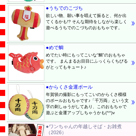
●うちでのこづち
欲しい物、願い事を唱えて振ると、何か出
てくるかも!? そんな期待をしながら楽しく
遊べるうちでのこづちのおもちゃです。
●めで鯛
めでたい時にもってこいな“鯛”のおもちゃ
です。 まんまるお目目にふっくらくちびる
がとってもキュート♪
●からくさ金運ボール
年賀状の撮影にもってこいのからくさ模様
のボールおもちゃです♪「千万両」という文
字の刺しゅうがしてあり、このおもちゃで
遊ぶと金運アップしちゃうかも(^^)v
●ワンちゃんの年越しそば・お雑煮
（2026）