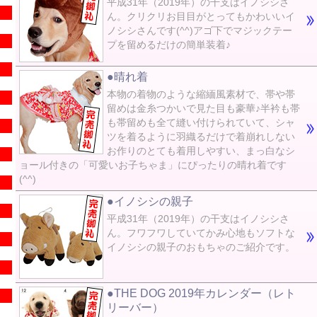
平成31年（2019年）の干支はイノシシさ
ん。クリクリお目目がとってもかわいいイ
ノシシさんです(^^)アゴ下でマジックテー
プを留めるだけの簡単装着♪
●晴れ着
本物の着物のような縮緬風素材で、帯や帯
留めは金糸つかいで見た目も豪華♪半衿も帯
も帯留めも全て縫い付けられていて、シャ
ツを着るように羽織るだけで着崩れしない
お作りのとても着用しやすい、まっ白なシ
ョール付きの「可愛いお子ちゃま」にぴったりの晴れ着です
(^^)
●イノシシの親子
平成31年（2019年）の干支はイノシシさ
ん。フワフワしていてかみ心地もソフトな
イノシシの親子のおもちゃのご紹介です。
●THE DOG 2019年カレンダー（レト
リーバー）