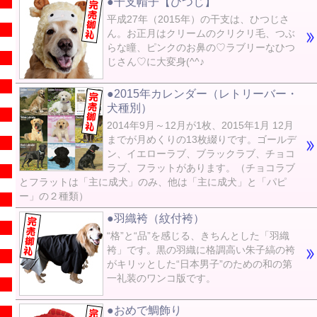
●干支帽子【ひつじ】
平成27年（2015年）の干支は、ひつじさ
ん。お正月はクリームのクリクリ毛、つぶ
らな瞳、ピンクのお鼻の♡ラブリーなひつ
じさん♡に大変身(^^♪
●2015年カレンダー（レトリーバー・
犬種別）
2014年9月～12月が1枚、2015年1月 12月
までが月めくりの13枚綴りです。ゴールデ
ン、イエローラブ、ブラックラブ、チョコ
ラブ、フラットがあります。（チョコラブ
とフラットは「主に成犬」のみ、他は「主に成犬」と「パピ
ー」の２種類）
●羽織袴（紋付袴）
“格”と“品”を感じる、きちんとした「羽織
袴」です。黒の羽織に格調高い朱子縞の袴
がキリッとした“日本男子”のための和の第
一礼装のワンコ版です。
●おめで鯛飾り