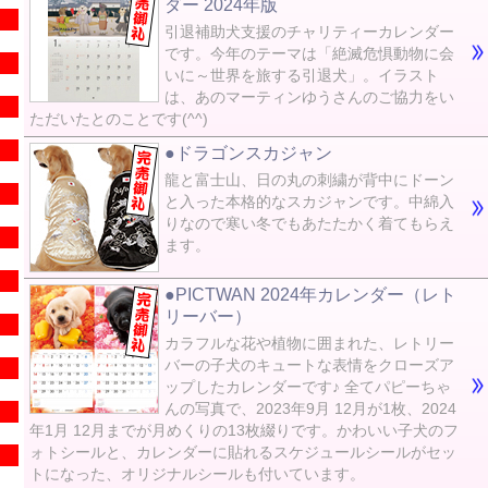
ダー 2024年版
引退補助犬支援のチャリティーカレンダー
です。今年のテーマは「絶滅危惧動物に会
いに～世界を旅する引退犬」。イラスト
は、あのマーティンゆうさんのご協力をい
ただいたとのことです(^^)
●ドラゴンスカジャン
龍と富士山、日の丸の刺繍が背中にドーン
と入った本格的なスカジャンです。中綿入
りなので寒い冬でもあたたかく着てもらえ
ます。
●PICTWAN 2024年カレンダー（レト
リーバー）
カラフルな花や植物に囲まれた、レトリー
バーの子犬のキュートな表情をクローズア
ップしたカレンダーです♪ 全てパピーちゃ
んの写真で、2023年9月 12月が1枚、2024
年1月 12月までが月めくりの13枚綴りです。かわいい子犬のフ
ォトシールと、カレンダーに貼れるスケジュールシールがセッ
トになった、オリジナルシールも付いています。