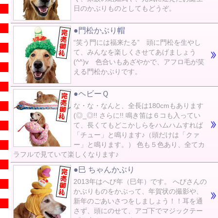
日のかぶりものとしてもどうぞ。
●門松かぶり帽
“笑う門には福来たる” 頭に門松を生やし
て、みんなを楽しくさせてあげましょう
(^^)v 色合いもあざやかで、アフロ毛が笑
える門松かぶりです。
●ヘビーＱ
な・な・なんと、全長は180cmもあります
(◎_◎!! さらに!! 鳴き笛は６コも入ってい
て、長くてもどこかしらをハムハムすれば
「チュー」と鳴ります♪（頭だけは「クァ
ー」と鳴ります。） 色も５色あり、全てカ
ラフルで見ていて楽しくなります♪
●巳 ちゃんかぶり
2013年はへび年（巳年）です。 へびさんの
かぶりものをかぶって、年賀状の撮影や、
新年のごあいさつをしましょう！！耳を通
さず、頭にのせて、アゴ下でマジックテー