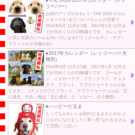
●THE DOG 2017年カレンダー（レト
リーバー）
お顔のアップがかわいい THE DOG のカレ
ンダーです♪全てパピーちゃんの写真で、
2016年9月 12月が1枚、2017年1月 12月ま
でが月めくりの13枚綴りです。カレンダー
と同じ写真のシールも付いています(^^)（ゴールデン・ラブ・
フラットの３犬種のみ）
●2017年カレンダー（レトリーバー犬
種別）
2016年9月 12月が1枚、2017年1月 12月ま
でが月めくりの13枚綴りです。ゴールデ
ン、イエローラブ、ブラックラブ、チョコ
ラブ、フラット、ラブラドゥードゥルがあ
ります。 （チョコラブとフラット、ラブラドゥードゥルは「主
に成犬」のみ、他は「主に成犬」と「パピー」の２種類）
●ハッピーだるま
とってもかわいいお顔のだるまさんがかぶ
りものになりました♪“真っ赤”なだるまさん
で元気いっぱい♪