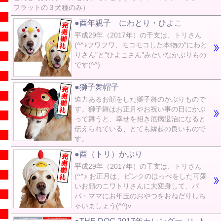
フラットの３犬種のみ）
●酉年親子 にわとり・ひよこ
平成29年（2017年）の干支は、トリさん
(^^♪フワフワ、モコモコした本物の"にわと
りさん"と"ひよこさん"みたいなかぶりもの
です(^^)
●獅子舞帽子
迫力あるお顔をした獅子舞のかぶりもので
す。獅子舞はお正月やお祝い事の日にかぶ
って舞うと、幸せを招き厄病退治になると
伝えられている、とても縁起の良いもので
す。
●酉（トリ）かぶり
平成29年（2017年）の干支は、トリさん
(^^♪ お正月は、ピンクのほっぺをした可愛
いお顔のニワトリさんに大変身して、パ
パ・ママにお年玉のおやつをおねだりしち
ゃいましょう(^^)v