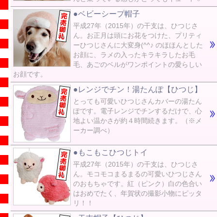
●ベビーシープ帽子
平成27年（2015年）の干支は、ひつじさ
ん。お正月は頭にお花をつけた、プリティ
ーひつじさんに大変身(^^♪ のほほんとした
お顔に、ラメの入ったキラキラしたお毛
毛、あごのベルがワンポイントの愛らしい
お顔です。
●レンジでチン！湯たんぽ【ひつじ】
とっても可愛いひつじさんカバーの湯たん
ぽです。電子レンジでチンするだけで、心
地よい温かさが約４時間続きます。（※メ
ーカー調べ）
●もこもこひつじトイ
平成27年（2015年）の干支は、ひつじさ
ん。モコモコまるまるの可愛いひつじさん
のおもちゃです。紅（ピンク）白の色合い
はおめでたく、年賀状の撮影小物にピッタ
リ！！