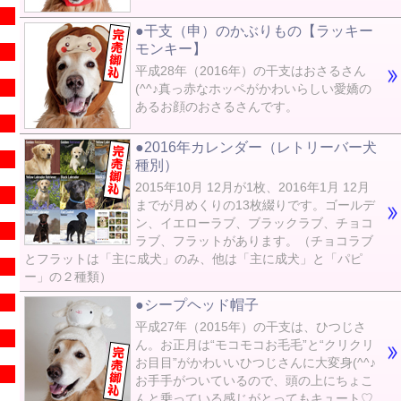
●干支（申）のかぶりもの【ラッキー
モンキー】
平成28年（2016年）の干支はおさるさん
(^^♪真っ赤なホッペがかわいらしい愛嬌の
あるお顔のおさるさんです。
●2016年カレンダー（レトリーバー犬
種別）
2015年10月 12月が1枚、2016年1月 12月
までが月めくりの13枚綴りです。ゴールデ
ン、イエローラブ、ブラックラブ、チョコ
ラブ、フラットがあります。（チョコラブ
とフラットは「主に成犬」のみ、他は「主に成犬」と「パピ
ー」の２種類）
●シープヘッド帽子
平成27年（2015年）の干支は、ひつじさ
ん。お正月は“モコモコお毛毛”と“クリクリ
お目目”がかわいいひつじさんに大変身(^^♪
お手手がついているので、頭の上にちょこ
んと乗っている感じがとってもキュート♡