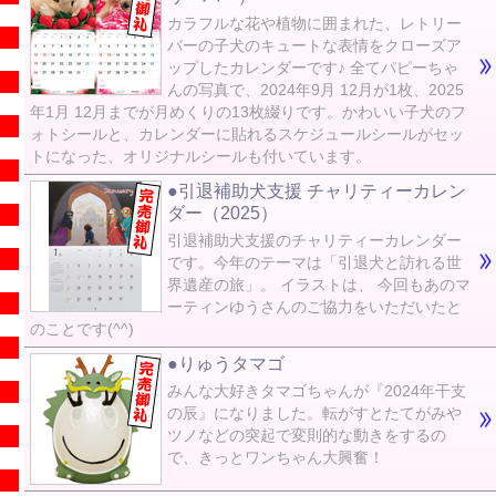
カラフルな花や植物に囲まれた、レトリー
バーの子犬のキュートな表情をクローズア
ップしたカレンダーです♪ 全てパピーちゃ
んの写真で、2024年9月 12月が1枚、2025
年1月 12月までが月めくりの13枚綴りです。かわいい子犬のフ
ォトシールと、カレンダーに貼れるスケジュールシールがセッ
トになった、オリジナルシールも付いています。
●引退補助犬支援 チャリティーカレン
ダー（2025）
引退補助犬支援のチャリティーカレンダー
です。今年のテーマは「引退犬と訪れる世
界遺産の旅」。 イラストは、 今回もあのマ
ーティンゆうさんのご協力をいただいたと
のことです(^^)
●りゅうタマゴ
みんな大好きタマゴちゃんが『2024年干支
の辰』になりました。転がすとたてがみや
ツノなどの突起で変則的な動きをするの
で、きっとワンちゃん大興奮！