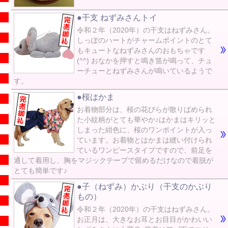
●干支 ねずみさんトイ
令和２年（2020年）の干支はねずみさん。
しっぽのハートがチャームポイントのとて
もキュートなねずみさんのおもちゃです
(^^) おなかを押すと鳴き笛が鳴って、チュ
ーチューとねずみさんが鳴いているようで
す。
●桜はかま
お着物部分は、桜の花びらが散りばめられ
た小紋柄がとても華やか♪はかまはキリッと
しまった紺色に、桜のワンポイントが入っ
ています。お着物とはかまは縫い付けられ
ているワンピースタイプですので、前足を
通して着用し、胸をマジックテープで留めるだけなので着脱が
とても簡単です♪
●子（ねずみ）かぶり（干支のかぶり
もの）
令和２年（2020年）の干支はねずみさん。
お正月は、大きなお耳とお目目がかわいい