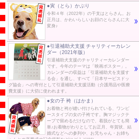
●寅（とら）かぶり
令和４年（2022年）の干支はとらさん。お
正月は、かわいらしいお顔のとらさんに大
変身♪
●引退補助犬支援 チャリティーカレン
ダー（2021年版）
引退補助犬支援のチャリティーカレンダー
です。今年のテーマは「映画ポスター」。
カレンダーの収益は「引退補助犬を支援す
る会」を通し、すべて「日本サービスドッ
グ協会」への寄付として引退補助犬支援活動（介護用品や医療
費支援）に大切に使われます。
●女の子 袴（はかま）
お着物と袴が縫い付けられている、ワンピ
ースタイプの女の子袴です。胸マジックテ
ープで留めるだけなので、着脱がとても簡
単♪お着物がわりとしてお正月、年賀状、結
婚式などへの参列や、お兄ちゃん・お姉ち