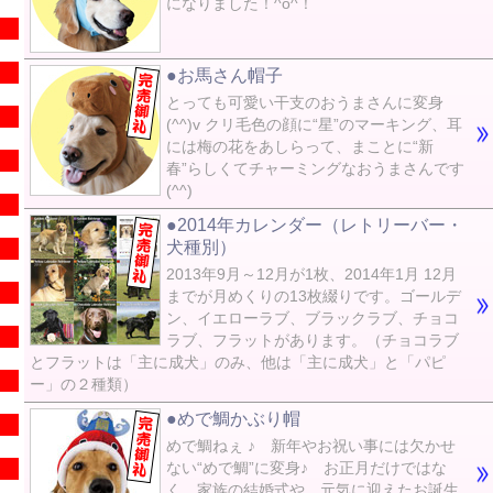
になりました！^o^！
●お馬さん帽子
とっても可愛い干支のおうまさんに変身
(^^)v クリ毛色の顔に“星”のマーキング、耳
には梅の花をあしらって、まことに“新
春”らしくてチャーミングなおうまさんです
(^^)
●2014年カレンダー（レトリーバー・
犬種別）
2013年9月～12月が1枚、2014年1月 12月
までが月めくりの13枚綴りです。ゴールデ
ン、イエローラブ、ブラックラブ、チョコ
ラブ、フラットがあります。（チョコラブ
とフラットは「主に成犬」のみ、他は「主に成犬」と「パピ
ー」の２種類）
●めで鯛かぶり帽
めで鯛ねぇ ♪ 新年やお祝い事には欠かせ
ない“めで鯛”に変身♪ お正月だけではな
く、家族の結婚式や、元気に迎えたお誕生