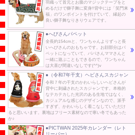
羽織って首元とお腹のマジックテープをと
めるだけで獅子舞に変身!!背中には「笑門来
福」のワンポイントを付けていて、縁起の
良い獅子舞なりきりウェアです。
●へびさんパペット
全長約154cmと、ワンちゃんよりずっと長
いへびさんのおもちゃです。お顔部分はパ
ペットになっていて、パパさんママさんと
一緒に遊ぶこともできるので、ワンちゃん
は大喜び間違いなしです(^^)v
●（令和7年干支）ヘビさんスカジャン
令和７年の干支のかわいらしいヘビさんが
背中に刺繍されたスカジャンです。本格的
なテカテカした光沢のある生地ではなく、
カジュアルな感じのデザインなので、派手
すぎず、かわいらしく着こなしていただけ
ると思いいます。裏地はフリース素材なので寒い冬でもあった
か♪
●PICTWAN 2025年カレンダー（レト
リーバー）