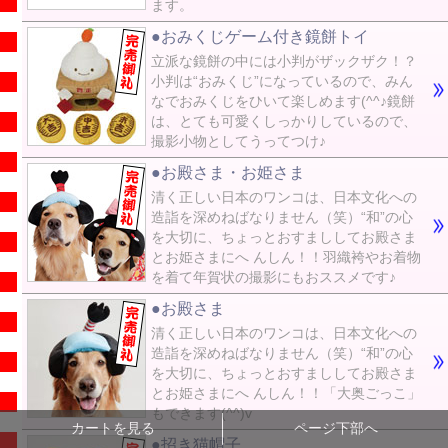
ます。
●おみくじゲーム付き鏡餅トイ
立派な鏡餅の中には小判がザックザク！？
小判は“おみくじ”になっているので、みん
なでおみくじをひいて楽しめます(^^♪鏡餅
は、とても可愛くしっかりしているので、
撮影小物としてうってつけ♪
●お殿さま・お姫さま
清く正しい日本のワンコは、日本文化への
造詣を深めねばなりません（笑）“和”の心
を大切に、ちょっとおすまししてお殿さま
とお姫さまにへ んしん！！羽織袴やお着物
を着て年賀状の撮影にもおススメです♪
●お殿さま
清く正しい日本のワンコは、日本文化への
造詣を深めねばなりません（笑）“和”の心
を大切に、ちょっとおすまししてお殿さま
とお姫さまにへ んしん！！「大奥ごっこ」
もできます(^^)v
カートを見る
ページ下部へ
●招き猫帽子