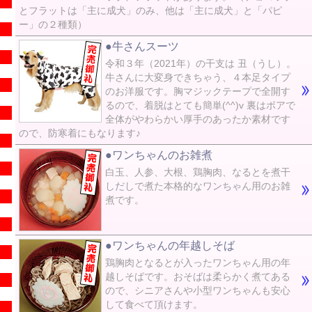
とフラットは「主に成犬」のみ、他は「主に成犬」と「パピ
ー」の２種類）
●牛さんスーツ
令和３年（2021年）の干支は 丑（うし）。
牛さんに大変身できちゃう、４本足タイプ
のお洋服です。胸マジックテープで全開す
るので、着脱はとても簡単(^^)v 裏はボアで
全体がやわらかい厚手のあったか素材です
ので、防寒着にもなります♪
●ワンちゃんのお雑煮
白玉、人参、大根、鶏胸肉、なるとを煮干
しだしで煮た本格的なワンちゃん用のお雑
煮です。
●ワンちゃんの年越しそば
鶏胸肉となるとが入ったワンちゃん用の年
越しそばです。おそばは柔らかく煮てある
ので、シニアさんや小型ワンちゃんも安心
して食べて頂けます。