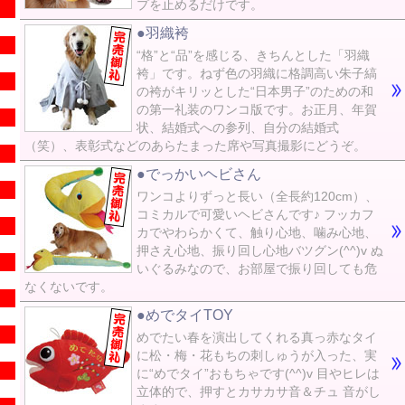
プを止めるだけです。
●羽織袴
“格”と“品”を感じる、きちんとした「羽織
袴」です。ねず色の羽織に格調高い朱子縞
の袴がキリッとした“日本男子”のための和
の第一礼装のワンコ版です。お正月、年賀
状、結婚式への参列、自分の結婚式
（笑）、表彰式などのあらたまった席や写真撮影にどうぞ。
●でっかいヘビさん
ワンコよりずっと長い（全長約120cm）、
コミカルで可愛いヘビさんです♪ フッカフ
カでやわらかくて、触り心地、噛み心地、
押さえ心地、振り回し心地バツグン(^^)v ぬ
いぐるみなので、お部屋で振り回しても危
なくないです。
●めでタイTOY
めでたい春を演出してくれる真っ赤なタイ
に松・梅・花もちの刺しゅうが入った、実
に“めでタイ”おもちゃです(^^)v 目やヒレは
立体的で、押すとカサカサ音＆チュ 音がし