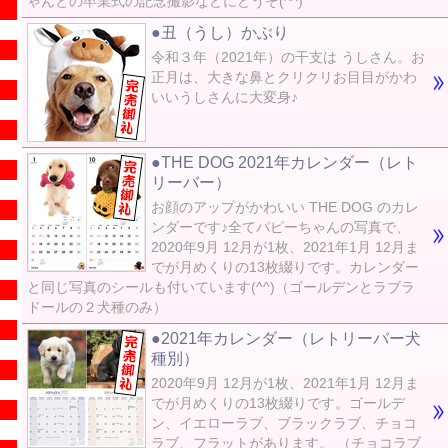
ゃんとの卒業式の記念撮影などにどうぞ(^^)
●丑（うし）かぶり
令和３年（2021年）の干支は うしさん。お
正月は、大きな鼻とクリクリお目目がかわ
いいうしさんに大変身♪
●THE DOG 2021年カレンダー（レト
リーバー）
お顔のアップがかわいい THE DOG のカレ
ンダーです♪全てパピーちゃんの写真で、
2020年9月 12月が1枚、2021年1月 12月ま
でが月めくりの13枚綴りです。カレンダー
と同じ写真のシールも付いています(^^)（ゴールデンとラブラ
ドールの２犬種のみ）
●2021年カレンダー（レトリーバー犬
種別）
2020年9月 12月が1枚、2021年1月 12月ま
でが月めくりの13枚綴りです。ゴールデ
ン、イエローラブ、ブラックラブ、チョコ
ラブ、フラットがあります。 （チョコラブ