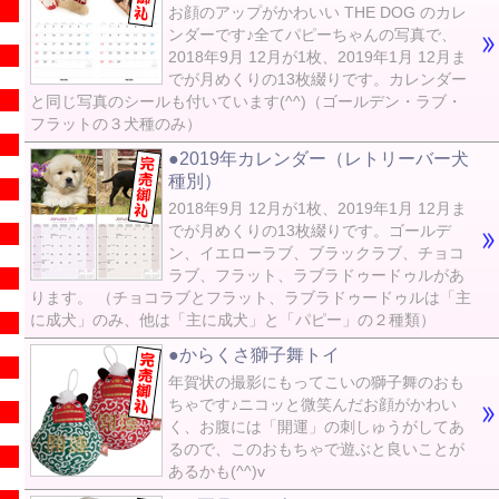
お顔のアップがかわいい THE DOG のカレ
ンダーです♪全てパピーちゃんの写真で、
2018年9月 12月が1枚、2019年1月 12月ま
でが月めくりの13枚綴りです。カレンダー
と同じ写真のシールも付いています(^^)（ゴールデン・ラブ・
フラットの３犬種のみ）
●2019年カレンダー（レトリーバー犬
種別）
2018年9月 12月が1枚、2019年1月 12月ま
でが月めくりの13枚綴りです。ゴールデ
ン、イエローラブ、ブラックラブ、チョコ
ラブ、フラット、ラブラドゥードゥルがあ
ります。 （チョコラブとフラット、ラブラドゥードゥルは「主
に成犬」のみ、他は「主に成犬」と「パピー」の２種類）
●からくさ獅子舞トイ
年賀状の撮影にもってこいの獅子舞のおも
ちゃです♪ニコッと微笑んだお顔がかわい
く、お腹には「開運」の刺しゅうがしてあ
るので、このおもちゃで遊ぶと良いことが
あるかも(^^)v