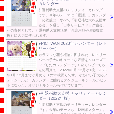
カレンダー
引退補助犬支援のチャリティーカレンダー
です。今年のテーマは「童話」。カレンダ
ーの収益は、すべて「引退補助犬を支援す
る会」を通し「日本サービスドッグ協会」
への寄付として、引退補助犬支援活動（介護用品や医療費支
援）に大切に使われます。
●PICTWAN 2023年カレンダー（レト
リーバー）
カラフルな花や植物に囲まれた、レトリー
バーの子犬のキュートな表情をクローズア
ップしたカレンダーです♪ 全てパピーちゃ
んの写真で、2022年9月 12月が1枚、2023
年1月 12月までが月めくりの13枚綴りです。かわいい子犬のフ
ォトシールと、カレンダーに貼れるスケジュールシールがセッ
トになった、オリジナルシールも付いています。
●引退補助犬支援 チャリティーカレン
ダー（2022年版）
引退補助犬支援のチャリティーカレンダー
です。今年のテーマも「映画ポスター」。