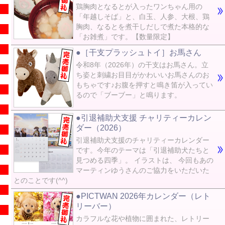
鶏胸肉となるとが入ったワンちゃん用の
「年越しそば」と、白玉、人参、大根、鶏
胸肉、なるとを煮干しだしで煮た本格的な
「お雑煮」です。【数量限定】
●［干支プラッシュトイ］お馬さん
令和8年（2026年）の干支はお馬さん。立
ち姿と刺繍お目目がかわいいお馬さんのお
もちゃです♪お腹を押すと鳴き笛が入ってい
るので「ブーブー」と鳴ります。
●引退補助犬支援 チャリティーカレン
ダー（2026）
引退補助犬支援のチャリティーカレンダー
です。今年のテーマは「引退補助犬たちと
見つめる四季」。 イラストは、 今回もあの
マーティンゆうさんのご協力をいただいた
とのことです(^^)
●PICTWAN 2026年カレンダー（レト
リーバー）
カラフルな花や植物に囲まれた、レトリー