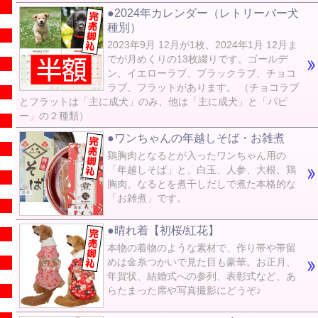
●2024年カレンダー（レトリーバー犬
種別）
2023年9月 12月が1枚、2024年1月 12月ま
でが月めくりの13枚綴りです。ゴールデ
ン、イエローラブ、ブラックラブ、チョコ
ラブ、フラットがあります。 （チョコラブ
とフラットは「主に成犬」のみ、他は「主に成犬」と「パピ
ー」の２種類）
●ワンちゃんの年越しそば・お雑煮
鶏胸肉となるとが入ったワンちゃん用の
「年越しそば」と、白玉、人参、大根、鶏
胸肉、なるとを煮干しだしで煮た本格的な
「お雑煮」です。
●晴れ着【初桜/紅花】
本物の着物のような素材で、作り帯や帯留
めは金糸つかいで見た目も豪華。お正月、
年賀状、結婚式への参列、表彰式など、あ
らたまった席や写真撮影にどうぞ♪