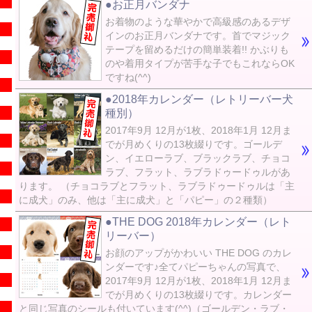
●お正月バンダナ
お着物のような華やかで高級感のあるデザ
インのお正月バンダナです。首でマジック
テープを留めるだけの簡単装着!! かぶりも
のや着用タイプが苦手な子でもこれならOK
ですね(^^)
●2018年カレンダー（レトリーバー犬
種別）
2017年9月 12月が1枚、2018年1月 12月ま
でが月めくりの13枚綴りです。ゴールデ
ン、イエローラブ、ブラックラブ、チョコ
ラブ、フラット、ラブラドゥードゥルがあ
ります。 （チョコラブとフラット、ラブラドゥードゥルは「主
に成犬」のみ、他は「主に成犬」と「パピー」の２種類）
●THE DOG 2018年カレンダー（レト
リーバー）
お顔のアップがかわいい THE DOG のカレ
ンダーです♪全てパピーちゃんの写真で、
2017年9月 12月が1枚、2018年1月 12月ま
でが月めくりの13枚綴りです。カレンダー
と同じ写真のシールも付いています(^^)（ゴールデン・ラブ・