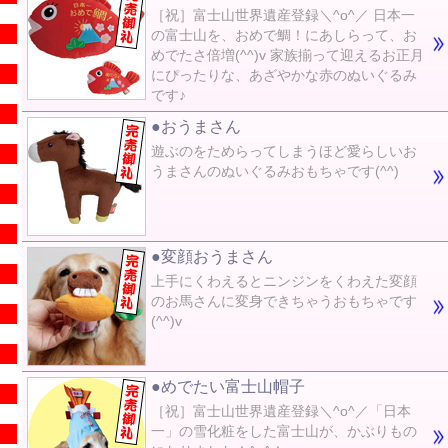
［祝］富士山世界遺産登録＼^o^／ 日本一
の富士山を、おめで鯛！にあしらって、お
めでたさ倍増(^^)v 家族揃って迎えるお正月
にぴったりな、あざやかな赤のぬいぐるみ
です♪
●おうまさん
遊ぶのをためらってしまうほど愛らしいお
うまさんのぬいぐるみおもちゃです(^^)
●変顔おうまさん
上手にくわえるとニンジンをくわえた変顔
のお馬さんに変身できちゃうおもちゃです
(^^)v
●めでたい富士山帽子
［祝］富士山世界遺産登録＼^o^／「日本
一」の雪化粧をした富士山が、かぶりもの