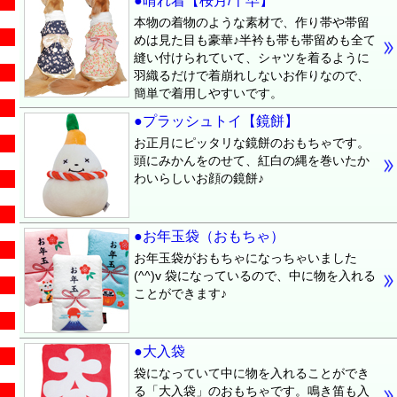
●晴れ着【桜月/千早】
本物の着物のような素材で、作り帯や帯留
めは見た目も豪華♪半衿も帯も帯留めも全て
縫い付けられていて、シャツを着るように
羽織るだけで着崩れしないお作りなので、
簡単で着用しやすいです。
●プラッシュトイ【鏡餅】
お正月にピッタリな鏡餅のおもちゃです。
頭にみかんをのせて、紅白の縄を巻いたか
わいらしいお顔の鏡餅♪
●お年玉袋（おもちゃ）
お年玉袋がおもちゃになっちゃいました
(^^)v 袋になっているので、中に物を入れる
ことができます♪
●大入袋
袋になっていて中に物を入れることができ
る「大入袋」のおもちゃです。鳴き笛も入