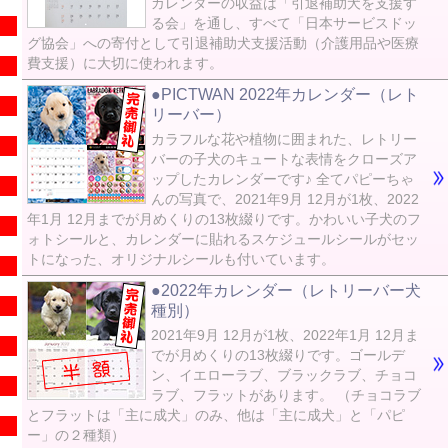
カレンダーの収益は「引退補助犬を支援す
る会」を通し、すべて「日本サービスドッ
グ協会」への寄付として引退補助犬支援活動（介護用品や医療
費支援）に大切に使われます。
●PICTWAN 2022年カレンダー（レト
リーバー）
カラフルな花や植物に囲まれた、レトリー
バーの子犬のキュートな表情をクローズア
ップしたカレンダーです♪ 全てパピーちゃ
んの写真で、2021年9月 12月が1枚、2022
年1月 12月までが月めくりの13枚綴りです。かわいい子犬のフ
ォトシールと、カレンダーに貼れるスケジュールシールがセッ
トになった、オリジナルシールも付いています。
●2022年カレンダー（レトリーバー犬
種別）
2021年9月 12月が1枚、2022年1月 12月ま
でが月めくりの13枚綴りです。ゴールデ
ン、イエローラブ、ブラックラブ、チョコ
ラブ、フラットがあります。 （チョコラブ
とフラットは「主に成犬」のみ、他は「主に成犬」と「パピ
ー」の２種類）