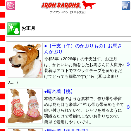
アイアンバロン【スマホ支店】
お正月
●［干支（午）のかぶりもの］お馬さ
んかぶり
令和8年（2026年）の干支は午。お正月
は、かわいいお顔をしたお馬さんに大変身♪
装着はアゴ下でマジックテープを留めるだ
けでとっても簡単です(^^)v（耳は出ませ
ん。）
●晴れ着【桃】
本物の着物のような素材で、作り帯や帯留
めは見た目も豪華♪半衿も帯も帯留めも全て
縫い付けられていて、シャツを着るように
羽織るだけで着崩れしないお作りなので、
簡単で着用しやすいです。