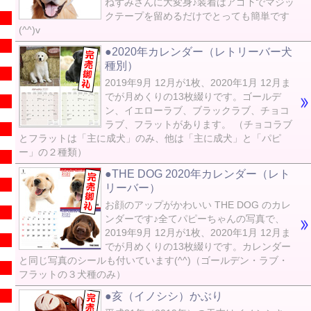
ねずみさんに大変身♪装着はアゴ下でマジッ
クテープを留めるだけでとっても簡単です
(^^)v
●2020年カレンダー（レトリーバー犬
種別）
2019年9月 12月が1枚、2020年1月 12月ま
でが月めくりの13枚綴りです。ゴールデ
ン、イエローラブ、ブラックラブ、チョコ
ラブ、フラットがあります。 （チョコラブ
とフラットは「主に成犬」のみ、他は「主に成犬」と「パピ
ー」の２種類）
●THE DOG 2020年カレンダー（レト
リーバー）
お顔のアップがかわいい THE DOG のカレ
ンダーです♪全てパピーちゃんの写真で、
2019年9月 12月が1枚、2020年1月 12月ま
でが月めくりの13枚綴りです。カレンダー
と同じ写真のシールも付いています(^^)（ゴールデン・ラブ・
フラットの３犬種のみ）
●亥（イノシシ）かぶり