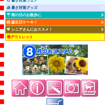
👕 暑さ対策ウェア
🧊 暑さ対策グッズ
☂ 雨の日のお散歩に
🎂 誕生日ケーキ！
💛 シニアさんにおススメ！
🉐アウトレット