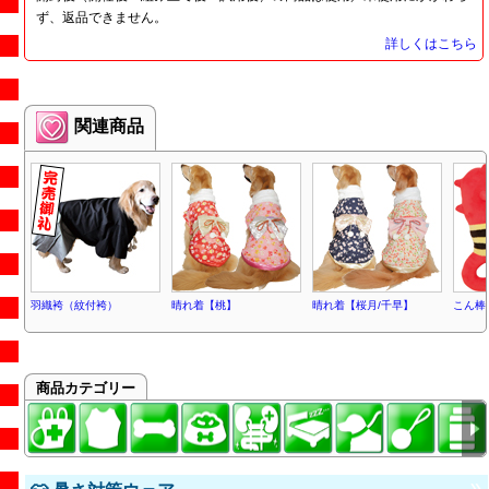
ず、返品できません。
詳しくはこちら
関連商品
羽織袴（紋付袴）
晴れ着【桃】
晴れ着【桜月/千早】
こん棒
商品カテゴリー