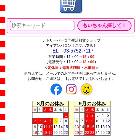
レトリーバー専門生活雑貨ショップ
アイアンバロン【スマホ支店】
TEL：03-5752-7117
営業時間：11：00
～15：00
（電話受付：11：00
～18：00
）
＜定休日：毎週火曜日・水曜日＞
※当店では、メールでのお問合せ等は承っておりません。
お問合せ・ご連絡は、【お電話で】お願いたします。
8月のお休み
9月のお休み
日
月
火
水
木
金
土
日
月
火
水
木
金
土
1
1
2
3
4
5
2
3
4
5
6
7
8
6
7
8
9
10
11
12
9
10
11
12
13
14
15
13
14
15
16
17
18
19
16
17
18
19
20
21
22
20
21
22
23
24
25
26