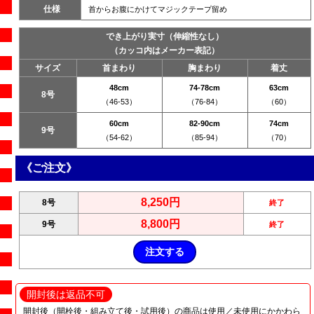
仕様
首からお腹にかけてマジックテープ留め
でき上がり実寸（伸縮性なし）
（カッコ内はメーカー表記）
サイズ
首まわり
胸まわり
着丈
48cm
74-78cm
63cm
8号
（46-53）
（76-84）
（60）
60cm
82-90cm
74cm
9号
（54-62）
（85-94）
（70）
《ご注文》
8,250円
8号
終了
8,800円
9号
終了
開封後は返品不可
開封後（開栓後・組み立て後・試用後）の商品は使用／未使用にかかわら