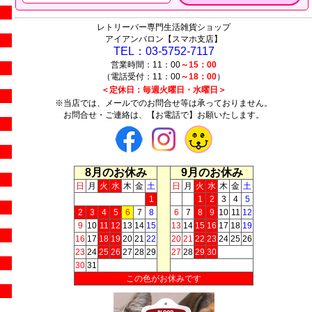
レトリーバー専門生活雑貨ショップ
アイアンバロン【スマホ支店】
TEL：03-5752-7117
営業時間：11：00
～15：00
（電話受付：11：00
～18：00
）
＜定休日：毎週火曜日・水曜日＞
※当店では、メールでのお問合せ等は承っておりません。
お問合せ・ご連絡は、【お電話で】お願いたします。
8月のお休み
9月のお休み
日
月
火
水
木
金
土
日
月
火
水
木
金
土
1
1
2
3
4
5
2
3
4
5
6
7
8
6
7
8
9
10
11
12
9
10
11
12
13
14
15
13
14
15
16
17
18
19
16
17
18
19
20
21
22
20
21
22
23
24
25
26
23
24
25
26
27
28
29
27
28
29
30
30
31
この色がお休みです