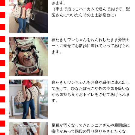
きます。
（車まで抱っこハニカムで運んであげて、獣
医さんについたらそのまま診察台に）
寝たきりワンちゃんをねんねしたまま介護カ
ートに乗せてお散歩に連れていってあげられ
ます。
寝たきりワンちゃんをお庭や縁側に連れ出し
てあげて、ひなたぼっこや外の空気を吸いな
がら気持ち良くおトイレをさせてあげられま
す。
足腰が弱くなってきたシニアさんや股関節に
疾病があって階段の昇り降りをさせたくな