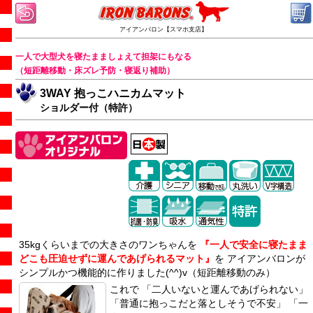
アイアンバロン【スマホ支店】
一人で大型犬を寝たまましょえて担架にもなる
（短距離移動・床ズレ予防・寝返り補助）
3WAY 抱っこハニカムマット
ショルダー付（特許）
35kgくらいまでの大きさのワンちゃんを
『一人で安全に寝たまま
どこも圧迫せずに運んであげられるマット』
を アイアンバロンが
シンプルかつ機能的に作りました(^^)v（短距離移動のみ）
これで 「二人いないと運んであげられない」
「普通に抱っこだと落としそうで不安」 「一