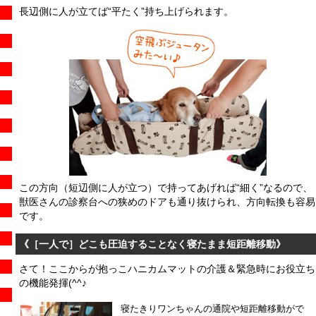
長辺側に人が立てば“平たく”持ち上げられます。
この方向（短辺側に人が立つ）で持ってあげれば“細く”なるので、
獣医さんの診察台への狭めのドアも通り抜けられ、方向転換も容易
です。
《［一人で］どこも圧迫することなく寝たまま短距離移動》
さて！ここからが抱っこハニカムマットの介護＆緊急時にお役立ち
の機能発揮(^^♪
寝たきりワンちゃんの通院や短距離移動がで