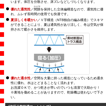
います。体圧を分散させ、床ズレなどしづらくなります。
かんげき
優れた通気性
／
間隙
を保持した立体編構造なので、通気性に優
れ、ムレず長時間の使用でも快適です。
夏涼しく冬暖かい
／Ｖ字構造（NTB独自の編み構造）でスキマ
ができることにより、夏は通気性があり涼しく、冬は空気が保
持されて暖かさを維持します。
優れた通水性
／空間を大量に持った構造になっているため通水
性に優れ、水はとどまることなく流れます。
お洗濯ＯＫで、かつ乾きが早いのでいつも清潔で大助かり！
※裏地を傷めることがありますので、乾燥機は使わないで下さ
い。