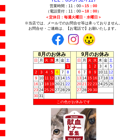
営業時間：11：00
～15：00
（電話受付：11：00
～18：00
）
＜定休日：毎週火曜日・水曜日＞
※当店では、メールでのお問合せ等は承っておりません。
お問合せ・ご連絡は、【お電話で】お願いたします。
8月のお休み
9月のお休み
日
月
火
水
木
金
土
日
月
火
水
木
金
土
1
1
2
3
4
5
2
3
4
5
6
7
8
6
7
8
9
10
11
12
9
10
11
12
13
14
15
13
14
15
16
17
18
19
16
17
18
19
20
21
22
20
21
22
23
24
25
26
23
24
25
26
27
28
29
27
28
29
30
30
31
この色がお休みです