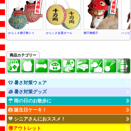
からくさ獅子舞トイ
からくさ金運ボール
獅子舞帽子
ハッピ
商品カテゴリー
👕 暑さ対策ウェア
🧊 暑さ対策グッズ
☂ 雨の日のお散歩に
🎂 誕生日ケーキ！
💛 シニアさんにおススメ！
🉐アウトレット