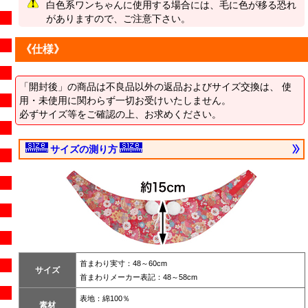
白色系ワンちゃんに使用する場合には、毛に色が移る恐れ
がありますので、ご注意下さい。
《仕様》
「開封後」の商品は不良品以外の返品およびサイズ交換は、 使
用・未使用に関わらず一切お受けいたしません。
必ずサイズ等をご確認の上、お求めください。
サイズの測り方
首まわり実寸：48～60cm
サイズ
首まわりメーカー表記：48～58cm
表地：綿100％
素材