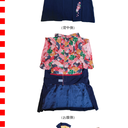
（背中側）
（お腹側）