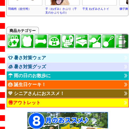
羽織袴（紋付袴）
子（ねずみ）かぶり（干
干支 ねずみさんトイ
獅子舞
支のかぶりもの）
商品カテゴリー
👕 暑さ対策ウェア
🧊 暑さ対策グッズ
☂ 雨の日のお散歩に
🎂 誕生日ケーキ！
💛 シニアさんにおススメ！
🉐アウトレット