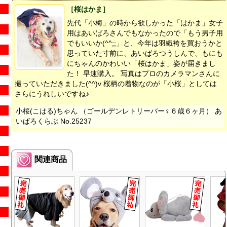
［桜はかま］
先代「小梅」の時から欲しかった「はかま」女子
用はあいばろさんでもなかったので「もう男子用
でもいいか(^^;;」と、今年は羽織袴を買おうかと
思っていた寸前に、あいばろつうしんで、もにも
にちゃんのかわいい「桜はかま」姿が届きまし
た！ 早速購入。 写真はプロのカメラマンさんに
撮っていただきました(^^)v 桜柄の着物なのが「小桜」としては
さらにうれしいですね♪
小桜(こはる)ちゃん （ゴールデンレトリーバー♀６歳６ヶ月） あ
いばろくらぶ No.25237
関連商品