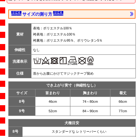
サイズの測り方
表地：ポリエステル100％
素材
袴表地：ポリエステル100％
袴裏地：ポリエステル95％、ポリウレタン5％
伸縮性
なし
洗濯表示
仕様
首からお腹にかけてマジックテープ留め
でき上がり実寸（伸縮性なし）
サイズ
首まわり
胸まわり
着丈
8号
46cm
74～80cm
66cm
9号
52cm
84～90cm
77cm
犬種目安
8号
スタンダードな レトリーバーくらい