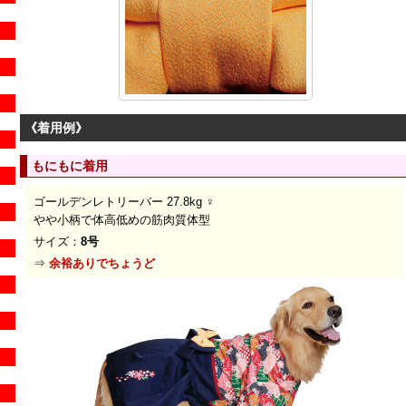
《着用例》
もにもに着用
ゴールデンレトリーバー 27.8kg ♀
やや小柄で体高低めの筋肉質体型
サイズ：
8号
⇒
余裕ありでちょうど