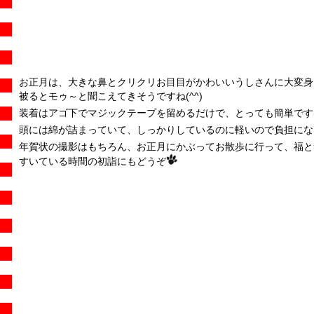
お正月は、大きな鼻とクリクリお目目がかわいいうしさんに大変身
被るとモゥ～と聞こえてきそうですね(^^)
装着はアゴ下でマジックテープを留めるだけで、とっても簡単です(^
頭には綿が詰まっていて、しっかりしているのに軽いので負担にな
年賀状の撮影はもちろん、お正月にかぶってお散歩に行って、福と笑
すいている時間の初詣にもどうぞ