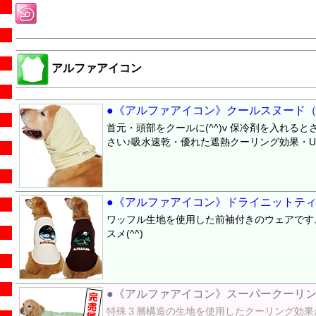
アルファアイコン
●《アルファアイコン》クールスヌード（2
首元・頭部をクールに(^^)v 保冷剤を入れ
さい♪吸水速乾・優れた遮熱クーリング効果・U
●《アルファアイコン》ドライニットテ
ワッフル生地を使用した前袖付きのウェアです
スメ(^^)
●《アルファアイコン》スーパークーリング
特殊３層構造の生地を使用したクーリング効果