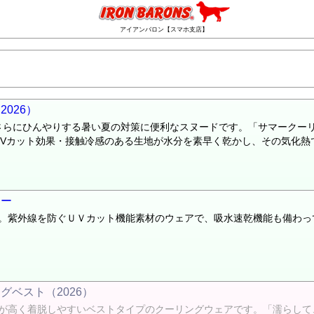
アイアンバロン【スマホ支店】
026）
るとさらにひんやりする暑い夏の対策に便利なスヌードです。「サマーク
Vカット効果・接触冷感のある生地が水分を素早く乾かし、その気化熱で
ィー
。紫外線を防ぐＵＶカット機能素材のウェアで、吸水速乾機能も備わっ
ベスト（2026）
が高く着脱しやすいベストタイプのクーリングウェアです。「濡らして、