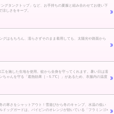
ーリングタンクトップ」など、お手持ちの夏服と組み合わせてお使い下
で涼しさをキープ。
ングはもちろん、濡らさずそのまま着用しても、太陽光や路面から
加工を施した生地を使用。蚊から全身を守ってくれます。暑い日は濡
ちゃんを守る「遮熱効果［－5.7℃］」があるため、衣服内の温度
冬の寒さをシャットアウト！雪遊びから冬のキャンプ、水温の低い
フルドッグガードは、パイピンのオレンジが効いている「フラミンゴ×