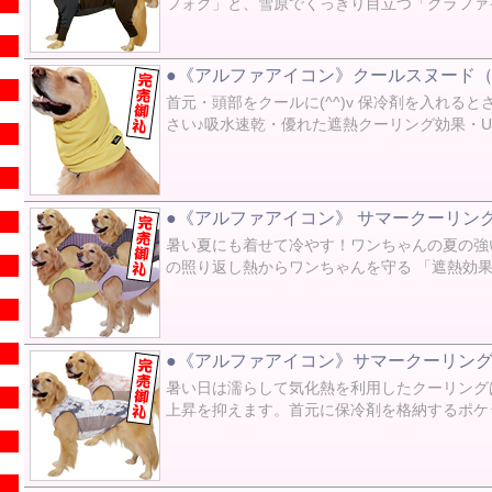
フォグ」と、雪原でくっきり目立つ「グラファイト
●《アルファアイコン》クールスヌード（2
首元・頭部をクールに(^^)v 保冷剤を入れ
さい♪吸水速乾・優れた遮熱クーリング効果・
●《アルファアイコン》 サマークーリング
暑い夏にも着せて冷やす！ワンちゃんの夏の強
の照り返し熱からワンちゃんを守る 「遮熱効果
●《アルファアイコン》サマークーリングネ
暑い日は濡らして気化熱を利用したクーリング
上昇を抑えます。首元に保冷剤を格納するポケ