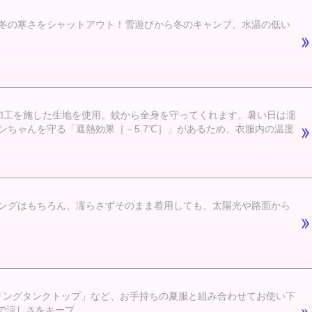
冬の寒さをシャットアウト！雪遊びから冬のキャンプ、水温の低い
加工を施した生地を使用。蚊から全身を守ってくれます。暑い日は濡
ちゃんを守る「遮熱効果［－5.7℃］」があるため、衣服内の温度
ングはもちろん、濡らさずそのまま着用しても、太陽光や路面から
ーリングタンクトップ」など、お手持ちの夏服と組み合わせてお使い下
で涼しさをキープ。