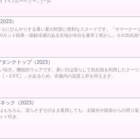
×ブルーベリー」(^^)v
023）
るとさらにひんやりする暑い夏の対策に便利なスヌードです。「サマーク
UVカット効果・接触冷感のある生地が水分を素早く乾かし、その気化熱
タンクトップ（2023）
い味方、機能的ウェアです。暑い日は濡らして気化熱を利用したクーリ
［－3.5℃］」があるため、衣服内の温度上昇を抑えます。
ック（2023）
はもちろん、濡らさずそのまま着用しても、太陽光や路面からの照り返
ット付き。