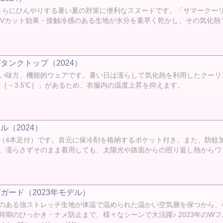
るとさらにひんやりする暑い夏の対策に便利なスヌードです。「サマーク
UVカット効果・接触冷感のある生地が水分を素早く乾かし、その気化熱
タンクトップ（2024）
い味方、機能的ウェアです。暑い日は濡らして気化熱を利用したクーリ
［－3.5℃］」があるため、衣服内の温度上昇を抑えます。
（2024）
（4本足付）です。首元に保冷剤を格納するポケット付き。また、防蚊
、濡らさずそのまま着用しても、太陽光や路面からの照り返し熱からワン
ガード（2023年モデル）
のある強ストレッチ生地が体温で温められた温かい空気層を保つから、
期のひっかき・ナメ防止まで、様々なシーンで大活躍♪ 2023年のW