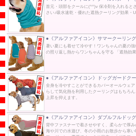
首元・頭部をクールに(^^)v 保冷剤を入れ
さい♪吸水速乾・優れた遮熱クーリング効果・
●《アルファアイコン》サマークーリング
暑い夏にも着せて冷やす！ワンちゃんの夏の強
の照り返し熱からワンちゃんを守る 「遮熱効果
●《アルファアイコン》ドッグガードクール
全身を冷やすことができるカバーオールウェア
らして気化熱を利用したクーリングはもちろん
上昇を抑えます。
●《アルファアイコン》ダブルフルドッグ
背中ファスナーで着させやすく、柔らかで厚み
海や川での水遊び、冬の小雨のお散歩から寒い時