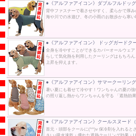
●《アルファアイコン》ダブルフルドッグ
背中ファスナーで着させやすく、柔らかで厚み
海や川での水遊び、冬の小雨のお散歩から寒い
●《アルファアイコン》 ドッグガードクー
全身を冷やすことができるカバーオールウェア
らして気化熱を利用したクーリングはもちろん
上昇を抑えます。
●《アルファアイコン》サマークーリング
暑い夏にも着せて冷やす！ワンちゃんの夏の強
の照り返し熱からワンちゃんを守る 「遮熱効果
●《アルファアイコン》クールスヌード（2
首元・頭部をクールに(^^)v 保冷剤を入れ
さい♪吸水速乾・優れた遮熱クーリング効果・