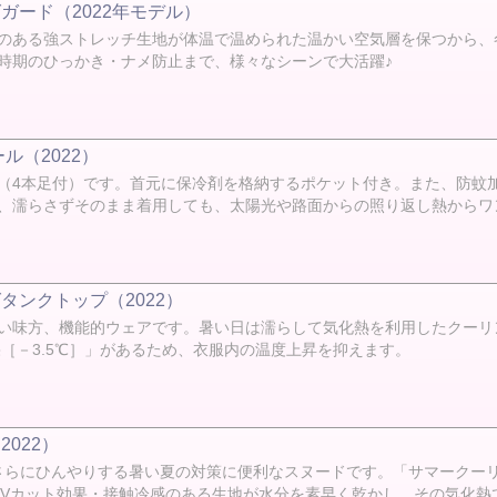
ガード（2022年モデル）
のある強ストレッチ生地が体温で温められた温かい空気層を保つから、
時期のひっかき・ナメ防止まで、様々なシーンで大活躍♪
ル（2022）
（4本足付）です。首元に保冷剤を格納するポケット付き。また、防蚊
、濡らさずそのまま着用しても、太陽光や路面からの照り返し熱からワン
タンクトップ（2022）
い味方、機能的ウェアです。暑い日は濡らして気化熱を利用したクーリ
［－3.5℃］」があるため、衣服内の温度上昇を抑えます。
022）
るとさらにひんやりする暑い夏の対策に便利なスヌードです。「サマーク
UVカット効果・接触冷感のある生地が水分を素早く乾かし、その気化熱