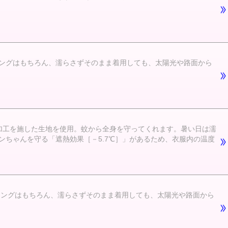
ングはもちろん、濡らさずそのまま着用しても、太陽光や路面から
加工を施した生地を使用。蚊から全身を守ってくれます。暑い日は濡
ちゃんを守る「遮熱効果［－5.7℃］」があるため、衣服内の温度
リングはもちろん、濡らさずそのまま着用しても、太陽光や路面から