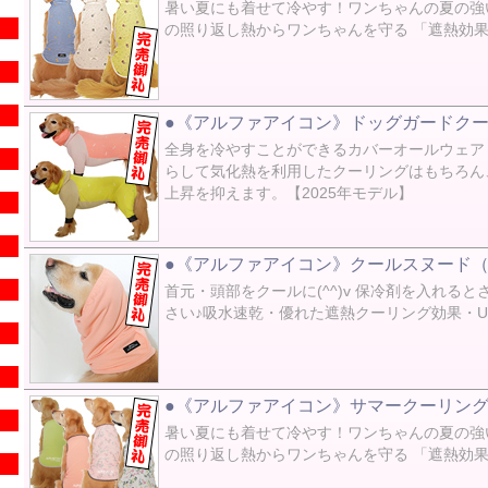
暑い夏にも着せて冷やす！ワンちゃんの夏の強
の照り返し熱からワンちゃんを守る 「遮熱効果
●《アルファアイコン》ドッグガードクール
全身を冷やすことができるカバーオールウェア
らして気化熱を利用したクーリングはもちろん
上昇を抑えます。【2025年モデル】
●《アルファアイコン》クールスヌード（2
首元・頭部をクールに(^^)v 保冷剤を入れ
さい♪吸水速乾・優れた遮熱クーリング効果・U
●《アルファアイコン》サマークーリング
暑い夏にも着せて冷やす！ワンちゃんの夏の強
の照り返し熱からワンちゃんを守る 「遮熱効果