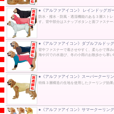
●《アルファアイコン》 レインドッグガー
防水・撥水・防風・透湿機能のある３層ストレ
す。背中部分はスナップボタンと面ファスナー
●《アルファアイコン》ダブルフルドッグ
背中ファスナーで着させやすく、柔らかで厚み
海や川での水遊び、冬の小雨のお散歩から寒い
●《アルファアイコン》スーパークーリング
特殊３層構造の生地を使用したクーリング効果
●《アルファアイコン》サマークーリングネ