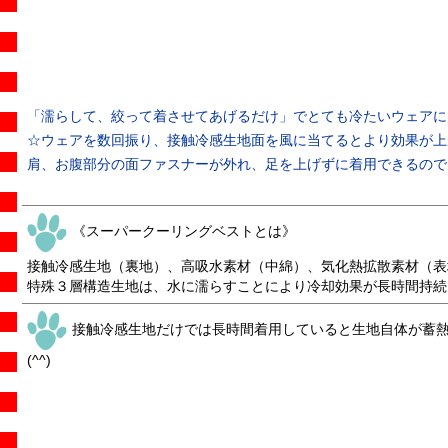
「濡らして、絞って着させてあげるだけ」でとても冷たいウェアに大
☆ウェアを数回振り、接触冷感生地面を風に当てるとより効果が上
肩、お腹部分の面ファスナーが外れ、足を上げずに着用できるので、
《スーパークーリングベストとは》
接触冷感生地（裏地）、高吸水素材（中綿）、気化熱拡散素材（表
特殊３層構造生地は、水に濡らすことにより冷却効果が長時間持続
接触冷感生地だけでは長時間着用していると生地自体が蓄
(^^)