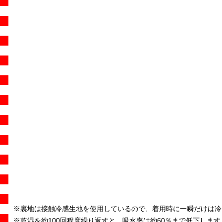
※裏地は接触冷感生地を使用しているので、着用時に一瞬だけは冷
※乾湿を約100回程度繰り返すと、吸水率は約60％まで低下します