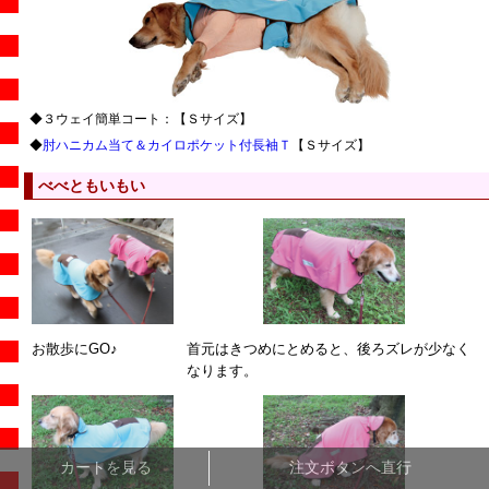
◆３ウェイ簡単コート：【Ｓサイズ】
◆
肘ハニカム当て＆カイロポケット付長袖Ｔ
【Ｓサイズ】
べべともいもい
お散歩にGO♪
首元はきつめにとめると、後ろズレが少なく
なります。
カートを見る
注文ボタンへ直行