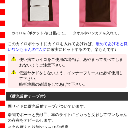
カイロを (ポケット内に) 貼って。
タオルやハンカチを入れて。
このカイロポケットにカイロを入れてあげれば、
暖めてあげると良
いワンちゃんの“ツボ”
に確実にヒットするので、楽ちんです♪
使い捨てカイロをご使用の場合は、あやまって食べてしま
わないようご注意下さい。
低温ヤケドをしないよう、インナーフリースは必ず使用し
て下さい。
時折地肌の確認をしてあげて下さい。
《蓄光反射テープ付》
両サイドに蓄光反射テープがついています。
※
暗闇でボーっと光り
、車のライトにピカっと反射してワンちゃん
の存在をアピールします。
※光を蓄えた状態で５～10分程度。