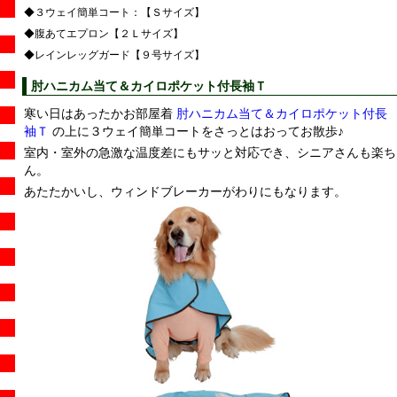
◆３ウェイ簡単コート：【Ｓサイズ】
◆腹あてエプロン【２Ｌサイズ】
◆レインレッグガード【９号サイズ】
肘ハニカム当て＆カイロポケット付長袖Ｔ
寒い日はあったかお部屋着
肘ハニカム当て＆カイロポケット付長
袖Ｔ
の上に３ウェイ簡単コートをさっとはおってお散歩♪
室内・室外の急激な温度差にもサッと対応でき、シニアさんも楽ち
ん。
あたたかいし、ウィンドブレーカーがわりにもなります。