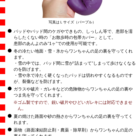
写真はＬサイズ（パープル）
パッドやパッド間のケガやできもの、しっしん等で、患部を濡
らしたくない時の「お散歩時の包帯カバー」として。
患部のあんよのみ“1ヶ”での使用が可能です。
冬の冷たい地面・雪・氷からワンちゃんの足の裏を守ってくれ
ます。
・雪の中では、パッド間に雪が“詰まって”しまって歩けなくなる
のを防げます。
・雪や氷で冷たく硬くなったパッドは切れやすくなるものです
が、裂傷などを防げます。
ガラスや破片・ガレキなどの危険物からワンちゃんの足の裏や
つま先を守ってくれます。
※ゴム製ですので、鋭い破片やひどいガレキには対応できませ
ん。
夏の焼けた路面や砂の熱さからワンちゃんの足の裏を守ってく
れます。
薬物（路面凍結防止剤・農薬・除草剤）からワンちゃんの足の
裏を守ってくれます。