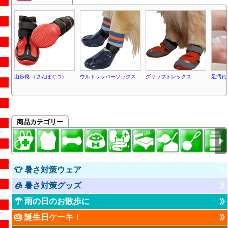
山歩靴 （さんぽぐつ）
ウルトララバーソックス
グリップトレックス
足汚れ
商品カテゴリー
👕 暑さ対策ウェア
🧊 暑さ対策グッズ
☂ 雨の日のお散歩に
🎂 誕生日ケーキ！