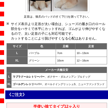
足首は、狼爪のパッドのすぐ下(↑)を測って下さい。
サイズ表示より足首が太い場合は、シューズの履き口のロール
部分をハサミで水平にカットすれば、ゴムがより伸びやすくな
るので、太い足首の子にも対応可能です。
カットすることにより脱げやすくなる心配はありません。
サイズ
色
足幅
足首
L
パープル
7cm
10～13cm
XL
グリーン
10cm
12～16cm
メーカー犬種目安
L
ラブラドールレトリーバー
、ボクサー・ダルメシアン ブルドッグ
XL
ゴールデンレトリーバー
、オールドイングリッシュS、ニューファンドランド
《ご注文》
半使い捨てタイプ12ヶ入り