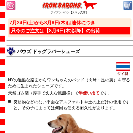
アイアンバロン【スマホ支店】
7月24日(土)から8月6日(木)は連休につき
只今のご注文は【8月6日(木)以降】の出荷
パウズ ドッグラバーシューズ
NYの過酷な路面からワンちゃんのパッド（肉球・足の裏）を守る
ために生まれたシューズです。
天然ゴム製（厚手で丈夫な風船様）で
半使い捨て
です。
突起物などのない平面なアスファルトや土の上だけの使用です
と、その子によっては何回も使える耐久性があります。