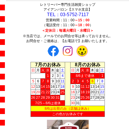
レトリーバー専門生活雑貨ショップ
アイアンバロン【スマホ支店】
TEL：03-5752-7117
営業時間：11：00
～15：00
（電話受付：11：00
～18：00
）
＜定休日：毎週火曜日・水曜日＞
※当店では、メールでのお問合せ等は承っておりません。
お問合せ・ご連絡は、【お電話で】お願いたします。
7月のお休み
8月のお休み
日
月
火
水
木
金
土
日
月
火
水
木
金
土
1
2
3
4
8/6まで連休
1
5
6
7
8
9
10
11
2
3
4
5
6
7
8
12
13
14
15
16
17
18
9
10
11
12
13
14
15
19
20
21
22
23
24
25
16
17
18
19
20
21
22
26
27
28
29
30
31
23
24
25
26
27
28
29
7/25～8/6は連休
30
31
8/6は出荷のみ（店舗は休み）
この色がお休みです