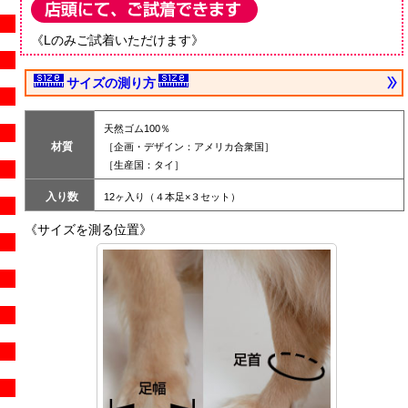
《Lのみご試着いただけます》
サイズの測り方
天然ゴム100％
材質
［企画・デザイン：アメリカ合衆国］
［生産国：タイ］
入り数
12ヶ入り（４本足×３セット）
《サイズを測る位置》