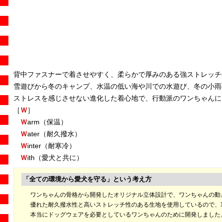
背中ファスナーで着させやすく、柔らかで厚みのある強ストレッチ
雪遊びから冬のキャンプ、水温の低い海や川での水遊び、冬の小雨
ストレスを感じさせない進化した着心地で、行動派のワンちゃんにぴっ
［
Ｗ
］
Ｗ
arm（保温）
Ｗ
ater（耐久撥水）
Ｗ
inter（耐寒冷）
Ｗ
ith（愛犬と共に）
「全ての環境から愛犬を守る」という考え方
ワンちゃんの骨格から開発したオリジナル立体設計で、ワンちゃんの動
優れた耐久撥水性と高いストレッチ性のある生地を使用しているので、
本当にドッグウェアを必要としているワンちゃんのために開発しました