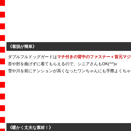
《着脱が簡単》
ダブルフルドッグガードは
マチ付きの
背中のファスナー＋首元マジ
首や肘を曲げずに着てもらえるので、シニアさんもOK(^^)v
雪や川を前にテンションが高くなったワンちゃんにも手際よくちゃ
《暖かく丈夫な素材！》