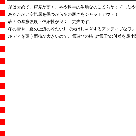
糸は太めで、密度が高く、やや厚手の生地なのに柔らかくてしなや
あたたかい空気層を保つから冬の寒さをシャットアウト！
表面の摩擦強度・伸縮性が良く、丈夫です。
冬の雪や、夏の上流の冷たい川で大はしゃぎするアクティブなワン
ボディを覆う面積が大きいので、雪遊びの時は“雪玉”の付着を最