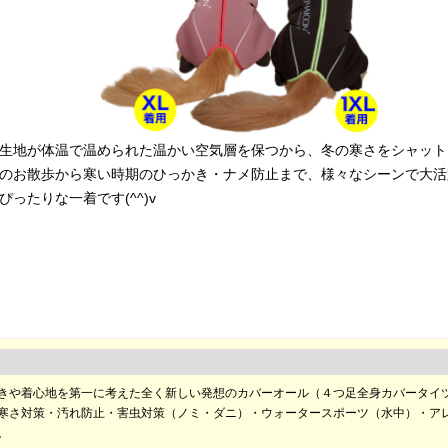
生地が体温で温められた温かい空気層を保つから、冬の寒さをシャット
のお散歩から寒い時期のひっかき・ナメ防止まで、様々なシーンで大活
たりな一着です(^^)v
きや着心地を第一に考えた全く新しい発想のカバーオール（４つ足全身カバータイ
寒さ対策・汚れ防止・害虫対策（ノミ・ダニ）・ウォータースポーツ（水中）・ア
。