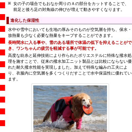
女の子の場合でもおなか周りのＡの部分をカットすることで、
前足と後ろ足の対角線の伸びが増えて動きやすくなります。
進化した保湿性
水中や雪中においても生地の厚みそのものが空気層を持ち、保水・
放熱量も少なく必要な熱量をキープすることができます。
長時間水に入る事や、雪のある場所で体温の低下を抑えることがで
き、ワンちゃんの疲労を軽減する事が可能です。
高度な紡糸と延伸技術により作られたポリエステルに特殊な撥水処
理を施すことで、従来の撥水加工ニット製品とは比較にならない優
れた耐久撥水性能を実現しました。加えて特殊な編みの工夫によ
り、衣服内に空気層を多くつくりだすことで水中保温性に優れてい
ます。