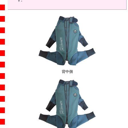
す。
背中側