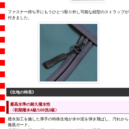
ファスナー持ち手にもうひとつ取り外し可能な紐型のストラップが
付きました。
《生地の特長》
最高水準の耐久撥水性
〈初期撥水4級/100洗3級〉
撥水加工を施した厚手の特殊生地が水や泥を弾き飛ばし、汚れから
徹底ガード。