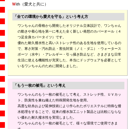
Ｗ
ith（愛犬と共に）
「全ての環境から愛犬を守る」という考え方
ワンちゃんの骨格から開発したオリジナル立体設計で、ワンちゃん
の動きや着心地を第一に考えた全く新しい発想のカバーオール（４
つ足全身カバータイツ）です。
優れた耐久撥水性と高いストレッチ性のある生地を使用しているの
で、寒さ対策・汚れ防止・害虫対策（ノミ・ダニ）・ウォータース
ポーツ（水中）・アレルギー・引っ掻き防止など、さまざまな日常
生活に使える機能性が充実した、本当にドッグウェアを必要として
いるワンちゃんのために開発しました。
「もう一枚の被毛」という考え
ワンちゃんのもう一枚の被毛として考え、ストレッチ性、ＵＶカッ
ト、防臭性を兼ね備えた特殊開発生地を使用。
高度な紡糸および延伸技術により作られたポリエステルに特殊な撥
水処理をすることで、従来の撥水加工ニット製品とは比較にならな
い優れた耐久撥水性を実現しました。
ワンちゃんのもう一枚の被毛として、様々な環境でご使用できま