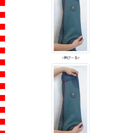
↓伸び～る♪