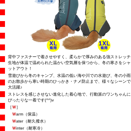
背中ファスナーで着させやすく、柔らかで厚みのある強ストレッチ
生地が体温で温められた温かい空気層を保つから、冬の寒さをシャ
ットアウト！
雪遊びから冬のキャンプ、水温の低い海や川での水遊び、冬の小雨
のお散歩から寒い時期のひっかき・ナメ防止まで、様々なシーンで
大活躍♪
ストレスを感じさせない進化した着心地で、行動派のワンちゃんに
ぴったりな一着です(^^)v
［
Ｗ
］
Ｗ
arm（保温）
Ｗ
ater（耐久撥水）
Ｗ
inter（耐寒冷）