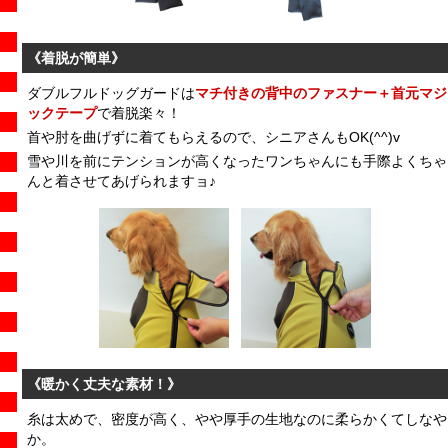
《着脱が簡単》
ダブルフルドッグガードは
マチ付きの
背中のファスナー＋首元マジ
ックテープ
で着脱楽々！
首や肘を曲げずに着てもらえるので、シニアさんもOK(^^)v
雪や川を前にテンションが高くなったワンちゃんにも手際よくちゃ
んと着させてあげられますョ♪
《暖かく丈夫な素材！》
糸は太めで、密度が高く、やや厚手の生地なのに柔らかくてしなや
か。