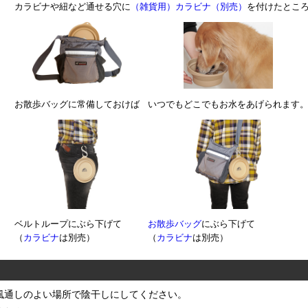
カラビナや紐など通せる穴に
（雑貨用）カラビナ（別売）
を付けたとこ
お散歩バッグに常備しておけば
いつでもどこでもお水をあげられます
ベルトループにぶら下げて
お散歩バッグ
にぶら下げて
（
カラビナ
は別売）
（
カラビナ
は別売）
風通しのよい場所で陰干しにしてください。