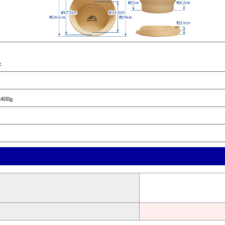
c
00g