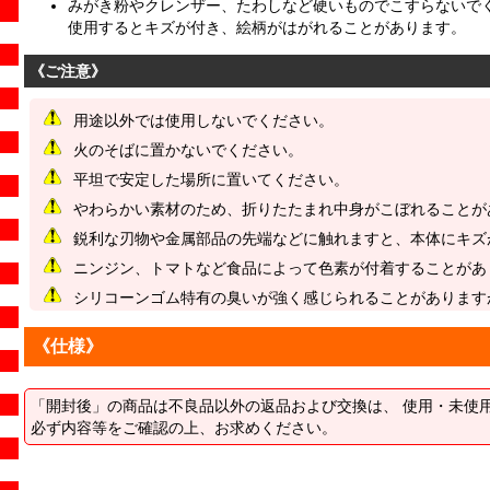
みがき粉やクレンザー、たわしなど硬いものでこすらないで
使用するとキズが付き、絵柄がはがれることがあります。
《ご注意》
用途以外では使用しないでください。
火のそばに置かないでください。
平坦で安定した場所に置いてください。
やわらかい素材のため、折りたたまれ中身がこぼれることが
鋭利な刃物や金属部品の先端などに触れますと、本体にキズ
ニンジン、トマトなど食品によって色素が付着することがあ
シリコーンゴム特有の臭いが強く感じられることがあります
《仕様》
「開封後」の商品は不良品以外の返品および交換は、 使用・未使
必ず内容等をご確認の上、お求めください。