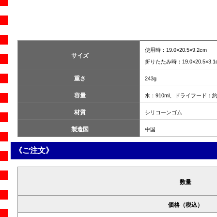
使用時：19.0×20.5×9.2cm
サイズ
折りたたみ時：19.0×20.5×3.1
重さ
243g
容量
水：910ml、ドライフード：約4
材質
シリコーンゴム
製造国
中国
《ご注文》
数量
価格（税込）