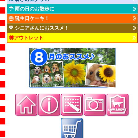
☂ 雨の日のお散歩に
🎂 誕生日ケーキ！
💛 シニアさんにおススメ！
🉐アウトレット