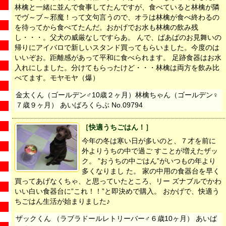
林檎と一緒に並んで食事してたんですが、食べていると林檎が隣
でヴ～ブ～邪魔！って文句言うので、オラは林檎が食べ終わるの
を待ってから食べてたんだ。おかげでお水も林檎の飲み残
し・・・。父犬の威厳なしですらあ。 んで、ばあばのお見舞いの
帰りにアイバロで新しいスタンド買ってもらいました。今度のは
いいぞお。距離感があって平和に食べられます。 足跡食器はお水
入れにしました。分けてもらったけど・・・林檎は両方を飲み比
べてます。モヤモヤ（爆）
金太くん（ゴールデン♂10歳２ヶ月）林檎ちゃん（ゴールデン♀
７歳９ヶ月） あいばろくらぶ No.09794
［快適うちごはん！］
今年の冬は寒い日が多いのと、７才を前に
外よりうちの中で過ご すことが増えたザッ
ク。 ”おうちの中ごはん”がいつもの年より
多くなりまし た。 家の中用の食器台を早く
買ってあげなくちゃ、と思っていたところ、リー ズナブルでかわ
いい白い食器台に”これ！！”と即決めで購入。 おかげで、快適う
ちごはん生活が始まりました♪
ザックくん （ラブラドールレトリーバー♂６歳10ヶ月） あいば