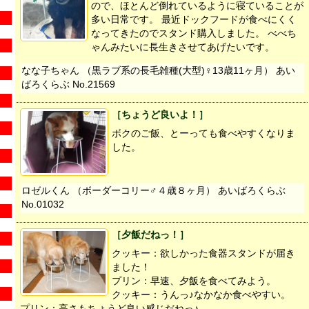
ので、ほとんど倒れているように寝ていることが
多い日常です。 最近ドックフードが食べにくく
なってきたのでスタンド購入しました。 べべち
ゃんみたいに長生きさせてあげたいです。
なな子ちゃん （黒ラブ系の長毛雑種(大型)♀13歳11ヶ月） あい
ばろくらぶ No.21569
［ちょうど良いよ！］
ボクのご飯、とーっても食べやすくなりま
した。
ロゼルくん （ボーダーコリー♂４歳８ヶ月） あいばろくらぶ
No.01032
［夕飯だねっ！］
クッキー：欲しかった食器スタンドが届き
ました！
プリン：早速、夕飯を食べてみよう。
クッキー：うんっ♪なかなか食べやすい。
プリン：高さもちょうど良い感じだねっ♪