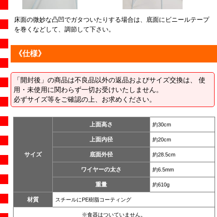
床面の微妙な凸凹でガタついたりする場合は、底面にビニールテープ
を巻くなどして、調節して下さい。
《仕様》
「開封後」の商品は不良品以外の返品およびサイズ交換は、 使
用・未使用に関わらず一切お受けいたしません。
必ずサイズ等をご確認の上、お求めください。
上面高さ
約30cm
上面内径
約20cm
サイズ
底面外径
約28.5cm
ワイヤーの太さ
約6.5mm
重量
約610g
材質
スチールにPE樹脂コーティング
※食器はついていません。