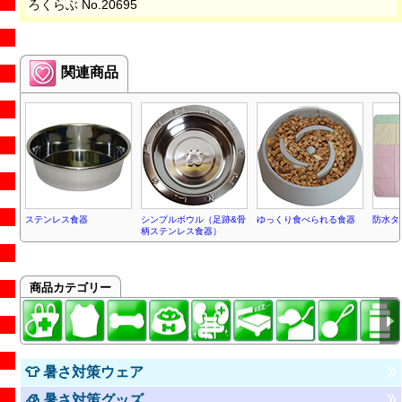
ろくらぶ No.20695
関連商品
ステンレス食器
シンプルボウル（足跡&骨
ゆっくり食べられる食器
防水タ
柄ステンレス食器）
商品カテゴリー
👕 暑さ対策ウェア
🧊 暑さ対策グッズ