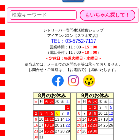
レトリーバー専門生活雑貨ショップ
アイアンバロン【スマホ支店】
TEL：03-5752-7117
営業時間：11：00
～15：00
（電話受付：11：00
～18：00
）
＜定休日：毎週火曜日・水曜日＞
※当店では、メールでのお問合せ等は承っておりません。
お問合せ・ご連絡は、【お電話で】お願いたします。
8月のお休み
9月のお休み
日
月
火
水
木
金
土
日
月
火
水
木
金
土
1
1
2
3
4
5
2
3
4
5
6
7
8
6
7
8
9
10
11
12
9
10
11
12
13
14
15
13
14
15
16
17
18
19
16
17
18
19
20
21
22
20
21
22
23
24
25
26
23
24
25
26
27
28
29
27
28
29
30
30
31