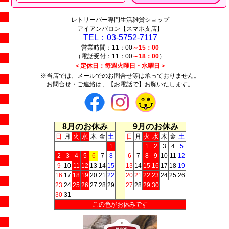
レトリーバー専門生活雑貨ショップ
アイアンバロン【スマホ支店】
TEL：03-5752-7117
営業時間：11：00
～15：00
（電話受付：11：00
～18：00
）
＜定休日：毎週火曜日・水曜日＞
※当店では、メールでのお問合せ等は承っておりません。
お問合せ・ご連絡は、【お電話で】お願いたします。
8月のお休み
9月のお休み
日
月
火
水
木
金
土
日
月
火
水
木
金
土
1
1
2
3
4
5
2
3
4
5
6
7
8
6
7
8
9
10
11
12
9
10
11
12
13
14
15
13
14
15
16
17
18
19
16
17
18
19
20
21
22
20
21
22
23
24
25
26
23
24
25
26
27
28
29
27
28
29
30
30
31
この色がお休みです