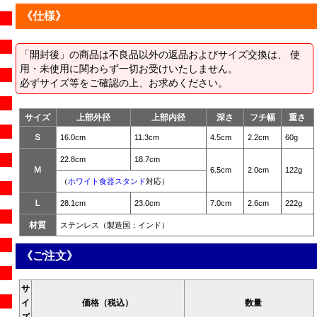
《仕様》
「開封後」の商品は不良品以外の返品およびサイズ交換は、 使
用・未使用に関わらず一切お受けいたしません。
必ずサイズ等をご確認の上、お求めください。
サイズ
上部外径
上部内径
深さ
フチ幅
重さ
Ｓ
16.0cm
11.3cm
4.5cm
2.2cm
60g
22.8cm
18.7cm
Ｍ
6.5cm
2.0cm
122g
（
ホワイト食器スタンド
対応）
Ｌ
28.1cm
23.0cm
7.0cm
2.6cm
222g
材質
ステンレス（製造国：インド）
《ご注文》
サ
イ
価格（税込）
数量
ズ