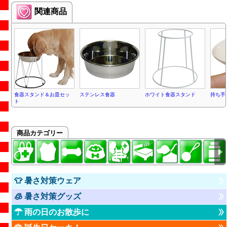
関連商品
食器スタンド＆お皿セッ
ステンレス食器
ホワイト食器スタンド
持ち手
ト
商品カテゴリー
👕 暑さ対策ウェア
🧊 暑さ対策グッズ
☂ 雨の日のお散歩に