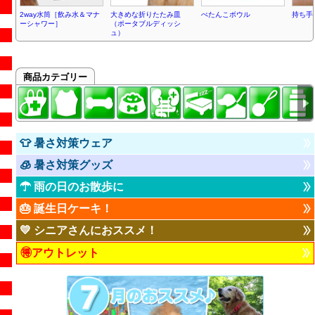
2way水筒［飲み水＆マナ
大きめな折りたたみ皿
ぺたんこボウル
持ち手
ーシャワー］
（ポータブルディッシ
ュ）
商品カテゴリー
👕 暑さ対策ウェア
🧊 暑さ対策グッズ
☂ 雨の日のお散歩に
🎂 誕生日ケーキ！
💛 シニアさんにおススメ！
🉐アウトレット