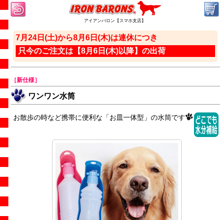
アイアンバロン【スマホ支店】
7月24日(土)から8月6日(木)は連休につき
只今のご注文は【8月6日(木)以降】の出荷
［新仕様］
ワンワン水筒
お散歩の時など携帯に便利な「お皿一体型」の水筒です