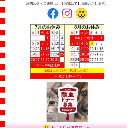
お問合せ・ご連絡は、【お電話で】お願いたします。
7月のお休み
8月のお休み
日
月
火
水
木
金
土
日
月
火
水
木
金
土
1
2
3
4
8/6まで連休
1
5
6
7
8
9
10
11
2
3
4
5
6
7
8
12
13
14
15
16
17
18
9
10
11
12
13
14
15
19
20
21
22
23
24
25
16
17
18
19
20
21
22
26
27
28
29
30
31
23
24
25
26
27
28
29
7/25～8/6は連休
30
31
8/6は出荷のみ（店舗は休み）
この色がお休みです