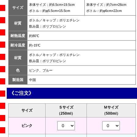
本体サイズ：約6.5cm×19.5cm
本体サイズ：約7cm×26cm
サイズ
ボトル：約φ5.5cm×15.5cm
ボトル：約φ6cm×22cm
ボトル／キャップ：ポリエチレン
材質
飲み皿：ポリプロピレン
耐熱温度
約80℃
耐冷温度
約-15℃
ボトル／キャップ：ポリエチレン
材質
飲み皿：ポリプロピレン
色
ピンク、ブルー
製造国
中国
《ご注文》
Ｓサイズ
Ｍサイズ
サイズ
（250ml）
（500ml）
ピンク