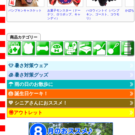
パンプキンキャスケット
お菓子モンスター（ドー
ハロウィントイ（パンプ
かぼち
ナツ、ロリポップ、キャ
キン、ゴースト、コウモ
ンディ）
リ）
商品カテゴリー
👕 暑さ対策ウェア
🧊 暑さ対策グッズ
☂ 雨の日のお散歩に
🎂 誕生日ケーキ！
💛 シニアさんにおススメ！
🉐アウトレット