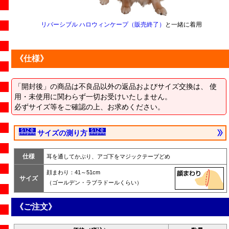
リバーシブル ハロウィンケープ（販売終了）
と一緒に着用
《仕様》
「開封後」の商品は不良品以外の返品およびサイズ交換は、 使
用・未使用に関わらず一切お受けいたしません。
必ずサイズ等をご確認の上、お求めください。
サイズの測り方
仕様
耳を通してかぶり、アゴ下をマジックテープどめ
顔まわり：41～51cm
サイズ
（ゴールデン・ラブラドールくらい）
《ご注文》