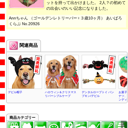
ットを持って出かけました。 2人？の初めて
の出会いのいい記念になりました。
Annちゃん （ゴールデンレトリーバー♀３歳10ヶ月） あいばろ
くらぶ No.20926
関連商品
デビル帽子
ハロウィン＆クリスマス
デンタルロープトイ パン
お菓子
リバーシブルケープ
プキン/デビル
ナツ、
ンディ
商品カテゴリー