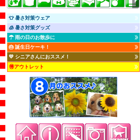
👕 暑さ対策ウェア
🧊 暑さ対策グッズ
☂ 雨の日のお散歩に
🎂 誕生日ケーキ！
💛 シニアさんにおススメ！
🉐アウトレット