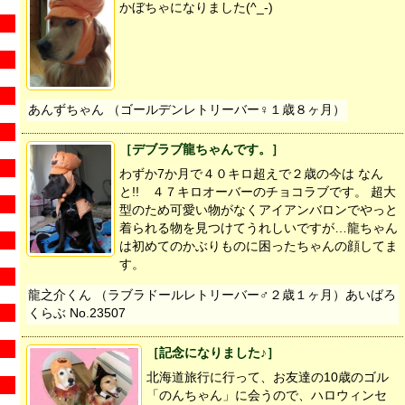
かぼちゃになりました(^_-)
あんずちゃん （ゴールデンレトリーバー♀１歳８ヶ月）
［デブラブ龍ちゃんです。］
わずか7か月で４０キロ超えで２歳の今は なん
と!! ４７キロオーバーのチョコラブです。 超大
型のため可愛い物がなくアイアンバロンでやっと
着られる物を見つけてうれしいですが…龍ちゃん
は初めてのかぶりものに困ったちゃんの顔してま
す。
龍之介くん （ラブラドールレトリーバー♂２歳１ヶ月）あいばろ
くらぶ No.23507
［記念になりました♪］
北海道旅行に行って、お友達の10歳のゴル
「のんちゃん」に会うので、ハロウィンセ