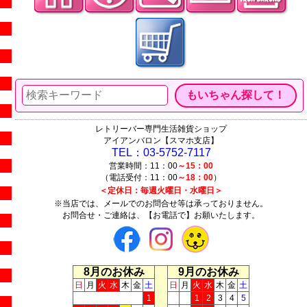
レトリーバー専門生活雑貨ショップ
アイアンバロン【スマホ支店】
TEL：03-5752-7117
営業時間：11：00
～15：00
（電話受付：11：00
～18：00
）
＜定休日：毎週火曜日・水曜日＞
※当店では、メールでのお問合せ等は承っておりません。
お問合せ・ご連絡は、【お電話で】お願いたします。
8月のお休み
9月のお休み
日
月
火
水
木
金
土
日
月
火
水
木
金
土
1
1
2
3
4
5