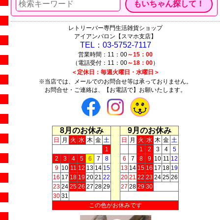
レトリーバー専門生活雑貨ショップ
アイアンバロン【スマホ支店】
TEL：03-5752-7117
営業時間：11：00
～15：00
（電話受付：11：00
～18：00
）
＜定休日：毎週火曜日・水曜日＞
※当店では、メールでのお問合せ等は承っておりません。
お問合せ・ご連絡は、【お電話で】お願いたします。
8月のお休み
9月のお休み
日
月
火
水
木
金
土
日
月
火
水
木
金
土
1
1
2
3
4
5
2
3
4
5
6
7
8
6
7
8
9
10
11
12
9
10
11
12
13
14
15
13
14
15
16
17
18
19
16
17
18
19
20
21
22
20
21
22
23
24
25
26
23
24
25
26
27
28
29
27
28
29
30
30
31
この色がお休みです