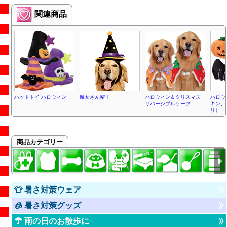
関連商品
ハットトイ ハロウィン
魔女さん帽子
ハロウィン＆クリスマス
ハロウ
リバーシブルケープ
キン、
リ）
商品カテゴリー
👕 暑さ対策ウェア
🧊 暑さ対策グッズ
☂ 雨の日のお散歩に