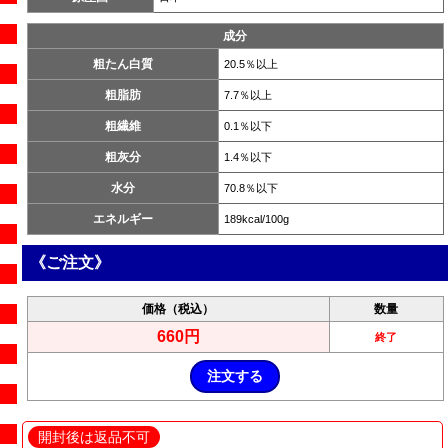
成分
粗たん白質
20.5％以上
粗脂肪
7.7％以上
粗繊維
0.1％以下
粗灰分
1.4％以下
水分
70.8％以下
エネルギー
189kcal/100g
《ご注文》
価格（税込）
数量
660円
終了
開封後は返品不可