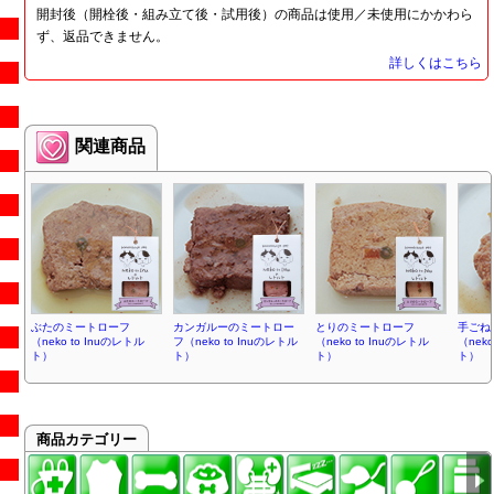
開封後（開栓後・組み立て後・試用後）の商品は使用／未使用にかかわら
ず、返品できません。
詳しくはこちら
関連商品
ぶたのミートローフ
カンガルーのミートロー
とりのミートローフ
手ごね
（neko to Inuのレトル
フ（neko to Inuのレトル
（neko to Inuのレトル
（neko
ト）
ト）
ト）
ト）
商品カテゴリー