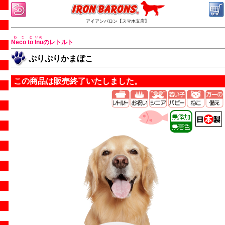
アイアンバロン【スマホ支店】
ねこ
と
いぬ
Neco
to
Inu
のレトルト
ぷりぷりかまぼこ
この商品は販売終了いたしました。