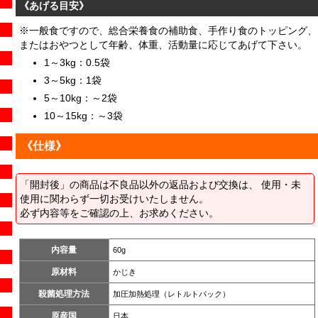
《あげる目安》
※一般食ですので、総合栄養食の補助食、手作り食のトッピング、
またはおやつとして年齢、体重、活動量に応じてあげて下さい。
1～3kg：0.5袋
3～5kg：1袋
5～10kg：～2袋
10～15kg：～3袋
《仕様》
「開封後」の商品は不良品以外の返品および交換は、 使用・未
使用に関わらず一切お受けいたしません。
必ず内容等をご確認の上、お求めください。
内容量
60g
原材料
かじき
殺菌処理方法
加圧加熱処理（レトルトパック）
原産国
日本