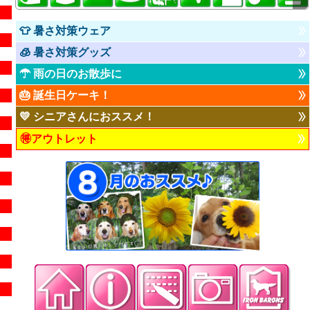
👕 暑さ対策ウェア
🧊 暑さ対策グッズ
☂ 雨の日のお散歩に
🎂 誕生日ケーキ！
💛 シニアさんにおススメ！
🉐アウトレット