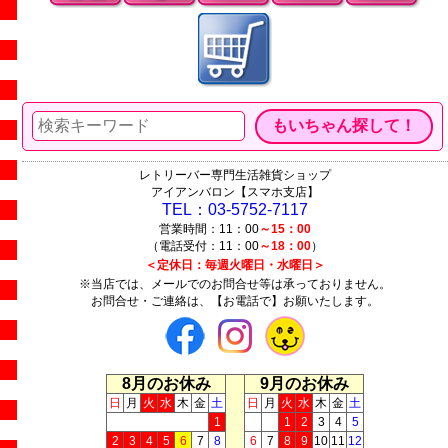
レトリーバー専門生活雑貨ショップ
アイアンバロン【スマホ支店】
TEL：03-5752-7117
営業時間：11：00
～15：00
（電話受付：11：00
～18：00
）
＜定休日：毎週火曜日・水曜日＞
※当店では、メールでのお問合せ等は承っておりません。
お問合せ・ご連絡は、【お電話で】お願いたします。
8月のお休み
9月のお休み
日
月
火
水
木
金
土
日
月
火
水
木
金
土
1
1
2
3
4
5
2
3
4
5
6
7
8
6
7
8
9
10
11
12