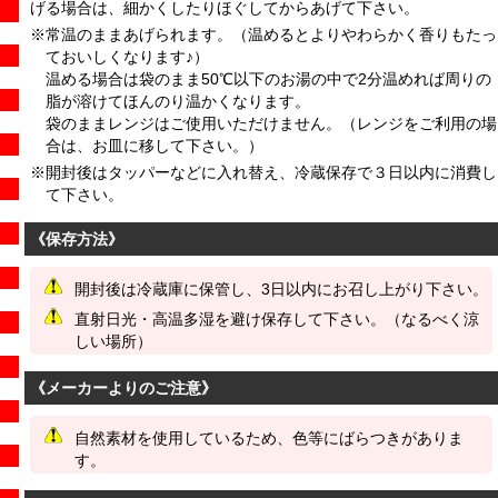
げる場合は、細かくしたりほぐしてからあげて下さい。
※常温のままあげられます。（温めるとよりやわらかく香りもたっ
ておいしくなります♪）
温める場合は袋のまま50℃以下のお湯の中で2分温めれば周りの
脂が溶けてほんのり温かくなります。
袋のままレンジはご使用いただけません。（レンジをご利用の場
合は、お皿に移して下さい。）
※開封後はタッパーなどに入れ替え、冷蔵保存で３日以内に消費し
て下さい。
《保存方法》
開封後は冷蔵庫に保管し、3日以内にお召し上がり下さい。
直射日光・高温多湿を避け保存して下さい。（なるべく涼
しい場所）
《メーカーよりのご注意》
自然素材を使用しているため、色等にばらつきがありま
す。