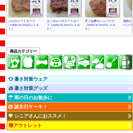
ぶたのミートローフ
カンガルーのミートロー
手ごね豚のハンバーグ
鶏肉と
（neko to Inuのレトル
フ（neko to Inuのレトル
（neko to Inuのレトル
ハンバ
ト）
ト）
ト）
商品カテゴリー
👕 暑さ対策ウェア
🧊 暑さ対策グッズ
☂ 雨の日のお散歩に
🎂 誕生日ケーキ！
💛 シニアさんにおススメ！
🉐アウトレット