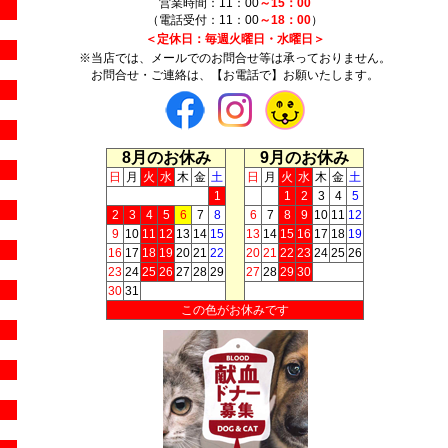
営業時間：11：00
～15：00
（電話受付：11：00
～18：00
）
＜定休日：毎週火曜日・水曜日＞
※当店では、メールでのお問合せ等は承っておりません。
お問合せ・ご連絡は、【お電話で】お願いたします。
8月のお休み
9月のお休み
日
月
火
水
木
金
土
日
月
火
水
木
金
土
1
1
2
3
4
5
2
3
4
5
6
7
8
6
7
8
9
10
11
12
9
10
11
12
13
14
15
13
14
15
16
17
18
19
16
17
18
19
20
21
22
20
21
22
23
24
25
26
23
24
25
26
27
28
29
27
28
29
30
30
31
この色がお休みです