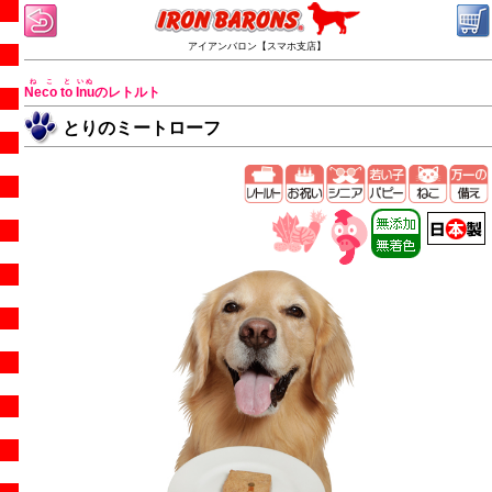
アイアンバロン【スマホ支店】
ねこ
と
いぬ
Neco
to
Inu
のレトルト
とりのミートローフ