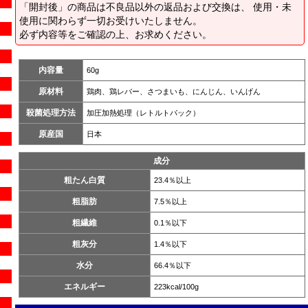
「開封後」の商品は不良品以外の返品および交換は、 使用・未
使用に関わらず一切お受けいたしません。
必ず内容等をご確認の上、お求めください。
内容量
60g
原材料
鶏肉、鶏レバー、さつまいも、にんじん、いんげん
殺菌処理方法
加圧加熱処理（レトルトパック）
原産国
日本
成分
粗たん白質
23.4％以上
粗脂肪
7.5％以上
粗繊維
0.1％以下
粗灰分
1.4％以下
水分
66.4％以下
エネルギー
223kcal/100g