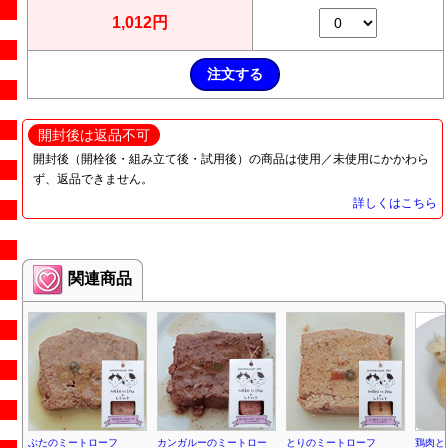
1,012円
開封後は返品不可
開封後（開栓後・組み立て後・試用後）の商品は使用／未使用にかかわら
ず、返品できません。
詳しくはこちら
関連商品
ぶたのミートローフ
カンガルーのミートロー
とりのミートローフ
鶏肉と