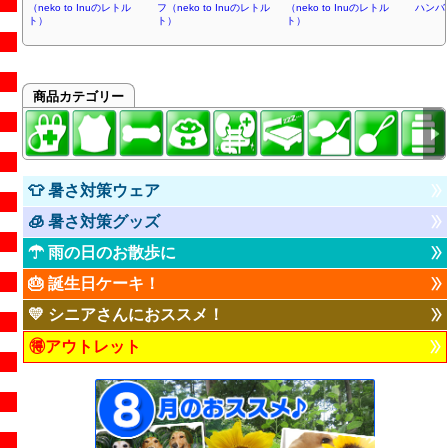
（neko to Inuのレトル
フ（neko to Inuのレトル
（neko to Inuのレトル
ハンバ
ト）
ト）
ト）
商品カテゴリー
👕 暑さ対策ウェア
🧊 暑さ対策グッズ
☂ 雨の日のお散歩に
🎂 誕生日ケーキ！
💛 シニアさんにおススメ！
🉐アウトレット