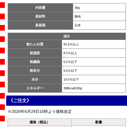
内容量
30g
原材料
豚肉
原産国
日本
成分
粗たん白質
81.9％以上
粗脂肪
8.3％以上
粗繊維
0.2％以下
粗灰分
6.6％以下
水分
10.0％以下
エネルギー
398kcal/100g
《ご注文》
※2026年6月29日15時より価格改定
価格（税込）
数量