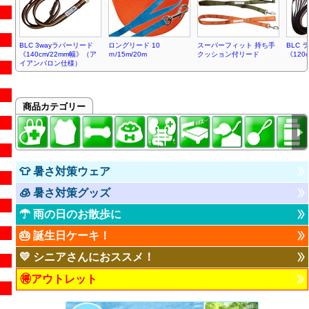
BLC 3wayラバーリード
ロングリード 10
スーパーフィット 持ち手
BLC
《140cm/22mm幅》（ア
ｍ/15m/20m
クッション付リード
《120
イアンバロン仕様）
商品カテゴリー
👕 暑さ対策ウェア
🧊 暑さ対策グッズ
☂ 雨の日のお散歩に
🎂 誕生日ケーキ！
💛 シニアさんにおススメ！
🉐アウトレット