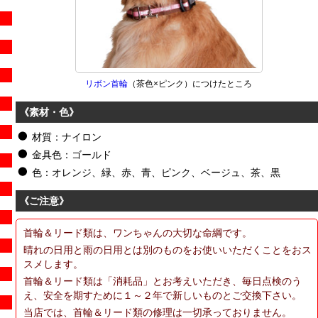
リボン首輪
（茶色×ピンク）につけたところ
《素材・色》
材質：ナイロン
金具色：ゴールド
色：オレンジ、緑、赤、青、ピンク、ベージュ、茶、黒
《ご注意》
首輪＆リード類は、ワンちゃんの大切な命綱です。
晴れの日用と雨の日用とは別のものをお使いいただくことをおス
スメします。
首輪＆リード類は「消耗品」とお考えいただき、毎日点検のう
え、安全を期すために１～２年で新しいものとご交換下さい。
当店では、首輪＆リード類の修理は一切承っておりません。