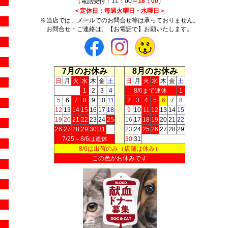
（電話受付：11：00
～18：00
）
＜定休日：毎週火曜日・水曜日＞
※当店では、メールでのお問合せ等は承っておりません。
お問合せ・ご連絡は、【お電話で】お願いたします。
7月のお休み
8月のお休み
日
月
火
水
木
金
土
日
月
火
水
木
金
土
1
2
3
4
8/6まで連休
1
5
6
7
8
9
10
11
2
3
4
5
6
7
8
12
13
14
15
16
17
18
9
10
11
12
13
14
15
19
20
21
22
23
24
25
16
17
18
19
20
21
22
26
27
28
29
30
31
23
24
25
26
27
28
29
7/25～8/6は連休
30
31
8/6は出荷のみ（店舗は休み）
この色がお休みです