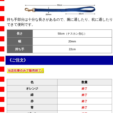
持ち手部分は十分な長さがあるので、腕に通したり、杭に通したり
できて便利です。
長さ
50cm（ナスカン含む）
幅
20mm
持ち手
22cm
《ご注文》
色
数量
オレンジ
終了
緑
終了
赤
終了
青
終了