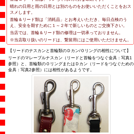
晴れの日用と雨の日用とは別のものをお使いいただくことをおス
スメします。
首輪＆リード類は「消耗品」とお考えいただき、毎日点検のう
え、安全を期すために１～２年で新しいものとご交換下さい。
当店では、首輪＆リード類の修理は一切承っておりません。
※当店取り扱いのリードは、繋留用にはご使用いただけません。
【リードのナスカンと首輪類のＤカン/Ｏリングの相性について】
リードのマレーブルナスカン（リードと首輪をつなぐ金具：写真1
参照）と、首輪類のＯリングまたはＤカン（リードをつなぐための
金具：写真2参照）には相性があるようです。