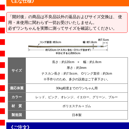
《主な仕様》
「開封後」の商品は不良品以外の返品およびサイズ交換は、 使
用・未使用に関わらず一切お受けいたしません。
必ずワンちゃんを実際に測ってサイズを確認してください。
長さ：約120cm × 幅：約1.8cm
厚さ：約3mm
サイズ
ナスカン長さ：約7.5ccm、 Oリング直径：約3cm
※手作りのため、多少の誤差はご了承下さい。
適応体重
30kg程度までのワンちゃん用
カラー
レッド、ピンク、オレンジ、イエロー、グリーン、ブルー
材 質
ポリエステル＋ゴム
製造国
日本製
《ご注文》