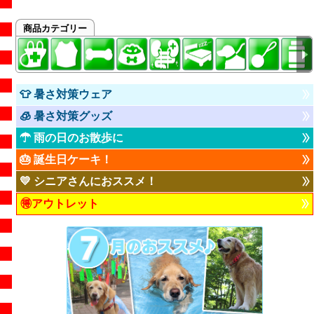
商品カテゴリー
👕 暑さ対策ウェア
🧊 暑さ対策グッズ
☂ 雨の日のお散歩に
🎂 誕生日ケーキ！
💛 シニアさんにおススメ！
🉐アウトレット