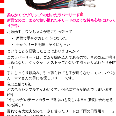
柔らかくて“グリップ”の効いたラバーリード
新品なのに、まるで使い慣れた革リードのような持ち心地にびっく
り(^^)v
お散歩中、ワンちゃんが急に引っ張って
摩擦で手をケガしそうになった...
手からリードを離しそうになった...
ということを経験したことはありませんか？
このラバーリードは、
ゴムが編み込んである
ので、そのゴムが滑り
止めになり、グッグッ！とストップが効いて滑ったり流れたりを防
止！
手にしっくり馴染み、引っ張られても手が痛くなりにくい、パパさ
ん・ママさんの手にも優しいリードです。
色は全部で6色。
どの色もシンプルでかわいくて、何色にするか悩んでしまいます
(^^)
“うちの子”のテーマカラーで選ぶのも良し♪本日の服装に合わせる
のも楽し♪
濡れても大丈夫なので、少し使ったリードは「雨の日専用リード」