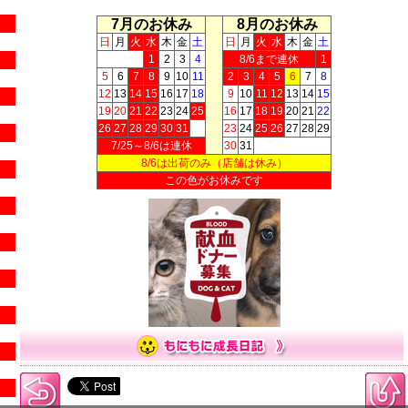
7月のお休み
8月のお休み
日
月
火
水
木
金
土
日
月
火
水
木
金
土
1
2
3
4
8/6まで連休
1
5
6
7
8
9
10
11
2
3
4
5
6
7
8
12
13
14
15
16
17
18
9
10
11
12
13
14
15
19
20
21
22
23
24
25
16
17
18
19
20
21
22
26
27
28
29
30
31
23
24
25
26
27
28
29
7/25～8/6は連休
30
31
8/6は出荷のみ（店舗は休み）
この色がお休みです