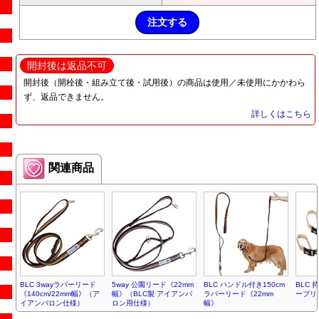
開封後は返品不可
開封後（開栓後・組み立て後・試用後）の商品は使用／未使用にかかわら
ず、返品できません。
詳しくはこちら
関連商品
BLC 3wayラバーリード
5way 公園リード《22mm
BLC ハンドル付き150cm
BLC
《140cm/22mm幅》（ア
幅》（BLC製 アイアンバ
ラバーリード《22mm
ープリ
イアンバロン仕様）
ロン用仕様）
幅》