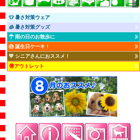
👕 暑さ対策ウェア
🧊 暑さ対策グッズ
☂ 雨の日のお散歩に
🎂 誕生日ケーキ！
💛 シニアさんにおススメ！
🉐アウトレット