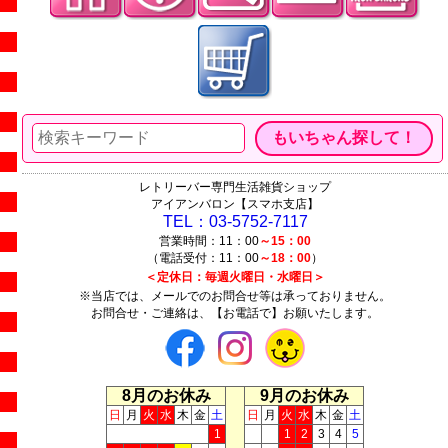
レトリーバー専門生活雑貨ショップ
アイアンバロン【スマホ支店】
TEL：03-5752-7117
営業時間：11：00
～15：00
（電話受付：11：00
～18：00
）
＜定休日：毎週火曜日・水曜日＞
※当店では、メールでのお問合せ等は承っておりません。
お問合せ・ご連絡は、【お電話で】お願いたします。
8月のお休み
9月のお休み
日
月
火
水
木
金
土
日
月
火
水
木
金
土
1
1
2
3
4
5