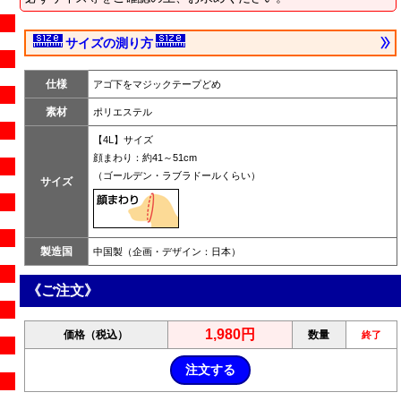
サイズの測り方
仕様
アゴ下をマジックテープどめ
素材
ポリエステル
【4L】サイズ
顔まわり：約41～51cm
（ゴールデン・ラブラドールくらい）
サイズ
製造国
中国製（企画・デザイン：日本）
《ご注文》
1,980円
価格（税込）
数量
終了