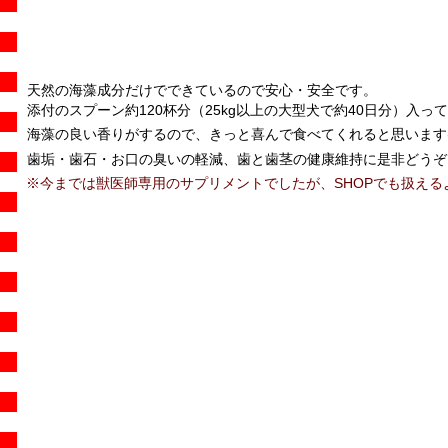
天然の海藻成分だけでできているので安心・安全です。
添付のスプーン約120杯分（25kg以上の大型犬で約40日分）入って
海藻の良い香りがするので、きっと喜んで食べてくれると思います(^
歯垢・歯石・お口の臭いの軽減、歯と歯茎の健康維持に是非どうぞ
※今までは獣医師専用のサプリメントでしたが、SHOPでも扱える