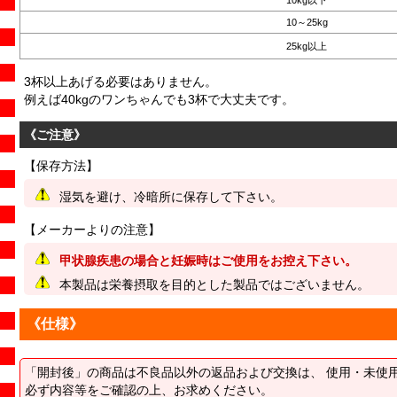
10～25kg
25kg以上
3杯以上あげる必要はありません。
例えば40kgのワンちゃんでも3杯で大丈夫です。
《ご注意》
【保存方法】
湿気を避け、冷暗所に保存して下さい。
【メーカーよりの注意】
甲状腺疾患の場合と妊娠時はご使用をお控え下さい。
本製品は栄養摂取を目的とした製品ではございません。
《仕様》
「開封後」の商品は不良品以外の返品および交換は、 使用・未使
必ず内容等をご確認の上、お求めください。