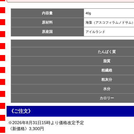
内容量
40g
原材料
海藻（アスコフィラムノドサム
原産国
アイルランド
たんぱく質
脂質
粗繊維
粗灰分
水分
カロリー
《ご注文》
※2026年8月31日15時より価格改定予定
《新価格》3,300円