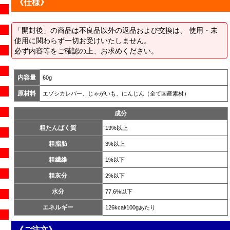
《仕様》
「開封後」の商品は不良品以外の返品および交換は、 使用・未
使用に関わらず一切お受けいたしません。
必ず内容等をご確認の上、お求めください。
内容量
60g
原材料
エゾシカレバー、じゃがいも、にんじん（全て国産素材）
成分
粗たんぱく質
19%以上
粗脂肪
3%以上
粗繊維
1%以下
粗灰分
2%以下
水分
77.6%以下
エネルギー
126kcal/100gあたり
《ご注文》