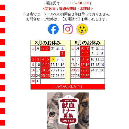
（電話受付：11：00
～18：00
）
＜定休日：毎週火曜日・水曜日＞
※当店では、メールでのお問合せ等は承っておりません。
お問合せ・ご連絡は、【お電話で】お願いたします。
8月のお休み
9月のお休み
日
月
火
水
木
金
土
日
月
火
水
木
金
土
1
1
2
3
4
5
2
3
4
5
6
7
8
6
7
8
9
10
11
12
9
10
11
12
13
14
15
13
14
15
16
17
18
19
16
17
18
19
20
21
22
20
21
22
23
24
25
26
23
24
25
26
27
28
29
27
28
29
30
30
31
この色がお休みです