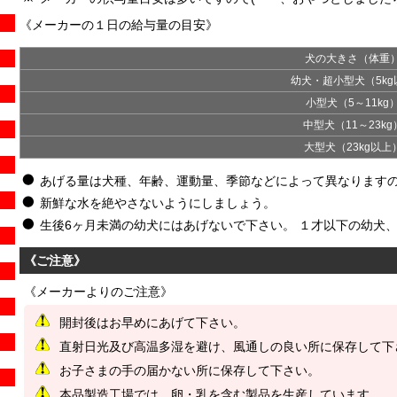
《メーカーの１日の給与量の目安》
犬の大きさ（体重
幼犬・超小型犬（5kg
小型犬（5～11kg
中型犬（11～23kg
大型犬（23kg以上
あげる量は犬種、年齢、運動量、季節などによって異なります
新鮮な水を絶やさないようにしましょう。
生後6ヶ月未満の幼犬にはあげないで下さい。 １才以下の幼犬
《ご注意》
《メーカーよりのご注意》
開封後はお早めにあげて下さい。
直射日光及び高温多湿を避け、風通しの良い所に保存して下
お子さまの手の届かない所に保存して下さい。
本品製造工場では、卵・乳を含む製品を生産しています。