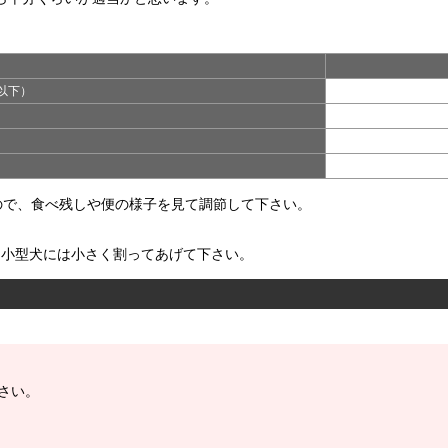
）
以下）
）
）
）
ので、食べ残しや便の様子を見て調節して下さい。
、小型犬には小さく割ってあげて下さい。
さい。