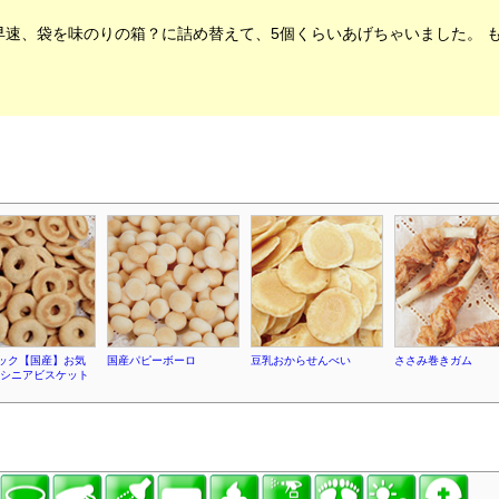
早速、袋を味のりの箱？に詰め替えて、5個くらいあげちゃいました。 
ック【国産】お気
国産パピーボーロ
豆乳おからせんべい
ささみ巻きガム
 シニアビスケット