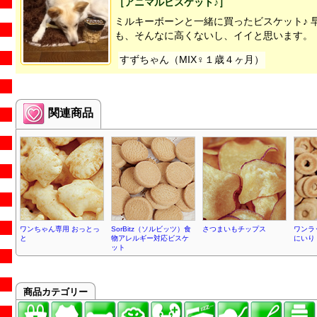
［アニマルビスケット♪］
ミルキーボーンと一緒に買ったビスケット♪ 
も、そんなに高くないし、イイと思います。
すずちゃん（MIX♀１歳４ヶ月）
関連商品
ワンちゃん専用 おっとっ
SorBitz（ソルビッツ）食
さつまいもチップス
ワンラ
と
物アレルギー対応ビスケ
にいり
ット
商品カテゴリー