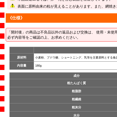
表面に原料由来の粒が見えることがあります。また、網焼き
《仕様》
「開封後」の商品は不良品以外の返品および交換は、 使用・未使
必ず内容等をご確認の上、お求めください。
原材料
小麦粉、ブドウ糖、ショートニング、乳等を主要原料とする食
内容量
180g
成分
粗たんぱく質
粗脂肪
粗繊維
粗灰分
水分