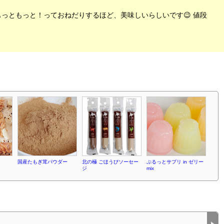
もっともっと！っておねだりするほど、美味しいらしいです😉 値段
国産たもぎ茸パウダー
北の極 ごほうびソーセー
ぷるっとサプリ in ゼリー
ジ
mix