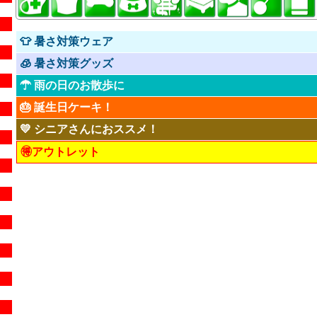
👕 暑さ対策ウェア
🧊 暑さ対策グッズ
☂ 雨の日のお散歩に
🎂 誕生日ケーキ！
💛 シニアさんにおススメ！
🉐アウトレット