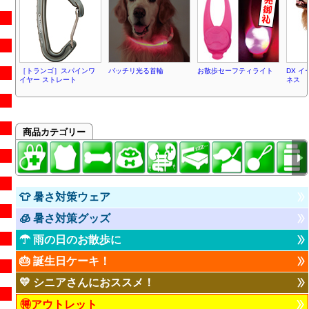
［トランゴ］スパインワ
バッチリ光る首輪
お散歩セーフティライト
DX 
イヤー ストレート
ネス
商品カテゴリー
👕 暑さ対策ウェア
🧊 暑さ対策グッズ
☂ 雨の日のお散歩に
🎂 誕生日ケーキ！
💛 シニアさんにおススメ！
🉐アウトレット