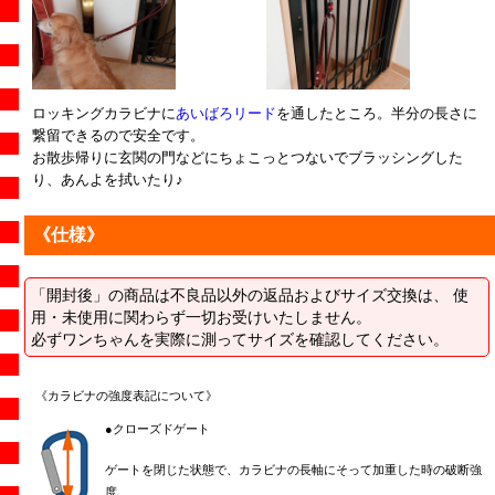
ロッキングカラビナに
あいばろリード
を通したところ。半分の長さに
繋留できるので安全です。
お散歩帰りに玄関の門などにちょこっとつないでブラッシングした
り、あんよを拭いたり♪
《仕様》
「開封後」の商品は不良品以外の返品およびサイズ交換は、 使
用・未使用に関わらず一切お受けいたしません。
必ずワンちゃんを実際に測ってサイズを確認してください。
《カラビナの強度表記について》
●クローズドゲート
ゲートを閉じた状態で、カラビナの長軸にそって加重した時の破断強
度