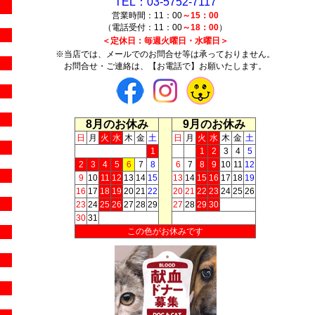
TEL：03-5752-7117
営業時間：11：00
～15：00
（電話受付：11：00
～18：00
）
＜定休日：毎週火曜日・水曜日＞
※当店では、メールでのお問合せ等は承っておりません。
お問合せ・ご連絡は、【お電話で】お願いたします。
8月のお休み
9月のお休み
日
月
火
水
木
金
土
日
月
火
水
木
金
土
1
1
2
3
4
5
2
3
4
5
6
7
8
6
7
8
9
10
11
12
9
10
11
12
13
14
15
13
14
15
16
17
18
19
16
17
18
19
20
21
22
20
21
22
23
24
25
26
23
24
25
26
27
28
29
27
28
29
30
30
31
この色がお休みです