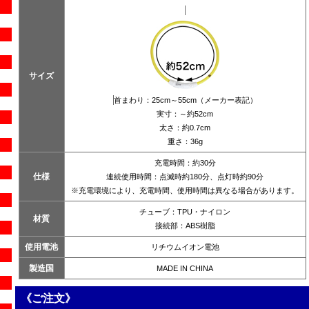
サイズ
首まわり：25cm～55cm（メーカー表記）
実寸：～約52cm
太さ：約0.7cm
重さ：36g
充電時間：約30分
仕様
連続使用時間：点滅時約180分、点灯時約90分
※充電環境により、充電時間、使用時間は異なる場合があります。
チューブ：TPU・ナイロン
材質
接続部：ABS樹脂
使用電池
リチウムイオン電池
製造国
MADE IN CHINA
《ご注文》