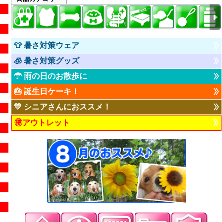
👕 暑さ対策ウェア
🧊 暑さ対策グッズ
☂ 雨の日のお散歩に
🎂 誕生日ケーキ！
💛 シニアさんにおススメ！
🉐アウトレット