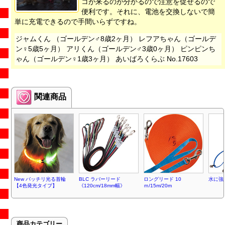
コが来るのが分かるので注意を促せるので
便利です。それに、電池を交換しないで簡
単に充電できるので手間いらずですね。
ジャムくん （ゴールデン♂8歳2ヶ月） レフアちゃん（ゴールデ
ン♀5歳5ヶ月） アリくん（ゴールデン♂3歳0ヶ月） ピンピンち
ゃん（ゴールデン♀1歳3ヶ月） あいばろくらぶ No.17603
関連商品
New バッチリ光る首輪
BLC ラバーリード
ロングリード 10
水に強
【4色発光タイプ】
《120cm/18mm幅》
ｍ/15m/20m
商品カテゴリー