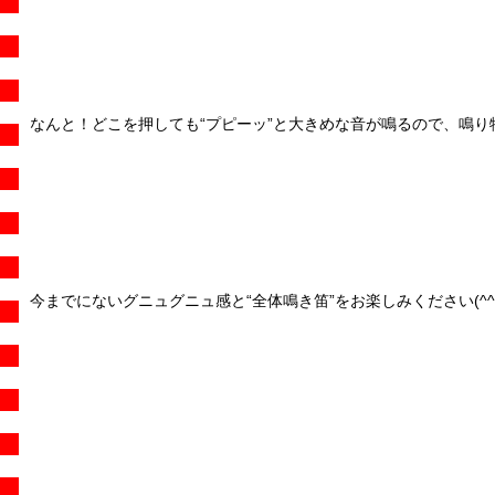
なんと！どこを押しても“プピーッ”と大きめな音が鳴るので、鳴り物
今までにないグニュグニュ感と“全体鳴き笛”をお楽しみください(^^)