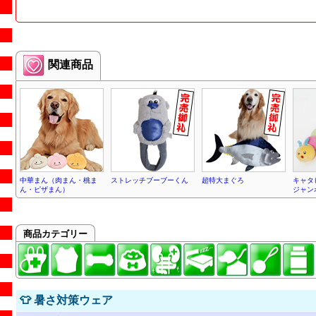
関連商品
中華まん（肉まん・桃ま
ストレッチブーブーくん
超特大まぐろ
キャタ
ん・ピザまん）
ジャン
商品カテゴリー
👕 暑さ対策ウェア