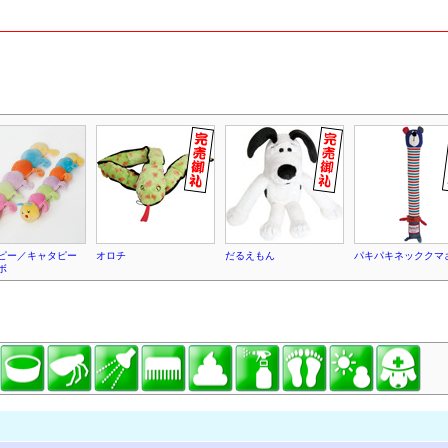
ピー／キャタピー
オロチ
だるえもん
パキパキネッククマ
ボ