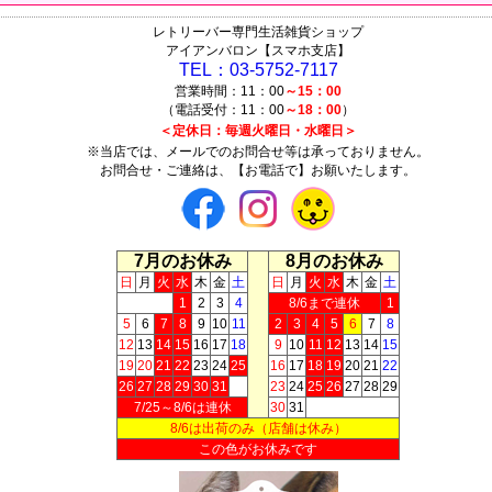
レトリーバー専門生活雑貨ショップ
アイアンバロン【スマホ支店】
TEL：03-5752-7117
営業時間：11：00
～15：00
（電話受付：11：00
～18：00
）
＜定休日：毎週火曜日・水曜日＞
※当店では、メールでのお問合せ等は承っておりません。
お問合せ・ご連絡は、【お電話で】お願いたします。
7月のお休み
8月のお休み
日
月
火
水
木
金
土
日
月
火
水
木
金
土
1
2
3
4
8/6まで連休
1
5
6
7
8
9
10
11
2
3
4
5
6
7
8
12
13
14
15
16
17
18
9
10
11
12
13
14
15
19
20
21
22
23
24
25
16
17
18
19
20
21
22
26
27
28
29
30
31
23
24
25
26
27
28
29
7/25～8/6は連休
30
31
8/6は出荷のみ（店舗は休み）
この色がお休みです