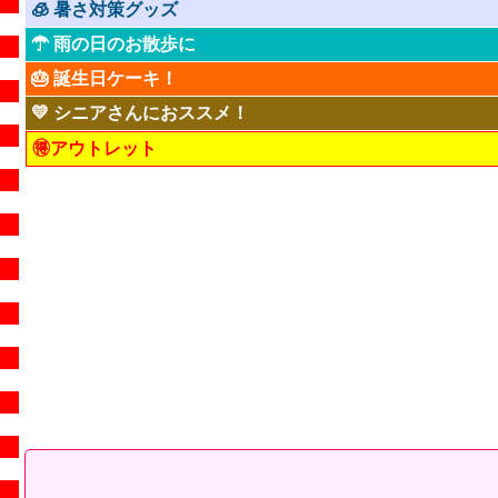
🧊 暑さ対策グッズ
☂ 雨の日のお散歩に
🎂 誕生日ケーキ！
💛 シニアさんにおススメ！
🉐アウトレット