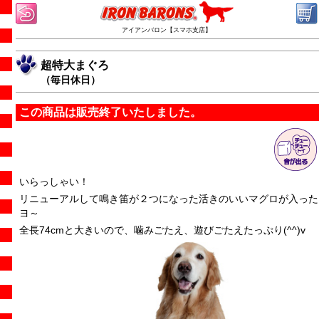
アイアンバロン【スマホ支店】
超特大まぐろ
（毎日休日）
この商品は販売終了いたしました。
いらっしゃい！
リニューアルして鳴き笛が２つになった活きのいいマグロが入った
ヨ～
全長74cmと大きいので、噛みごたえ、遊びごたえたっぷり(^^)v