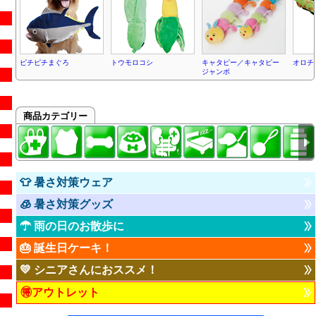
ピチピチまぐろ
トウモロコシ
キャタピー／キャタピー
オロチ
ジャンボ
商品カテゴリー
👕 暑さ対策ウェア
🧊 暑さ対策グッズ
☂ 雨の日のお散歩に
🎂 誕生日ケーキ！
💛 シニアさんにおススメ！
🉐アウトレット