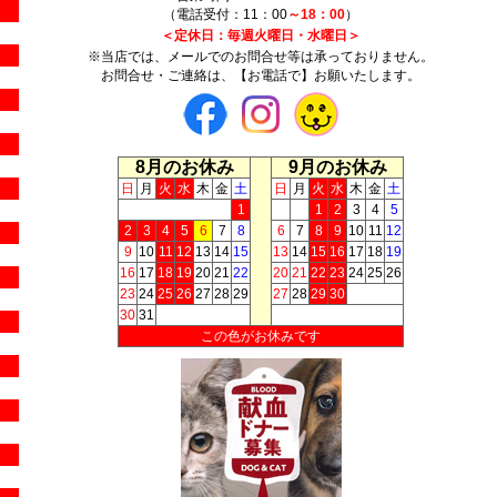
（電話受付：11：00
～18：00
）
＜定休日：毎週火曜日・水曜日＞
※当店では、メールでのお問合せ等は承っておりません。
お問合せ・ご連絡は、【お電話で】お願いたします。
8月のお休み
9月のお休み
日
月
火
水
木
金
土
日
月
火
水
木
金
土
1
1
2
3
4
5
2
3
4
5
6
7
8
6
7
8
9
10
11
12
9
10
11
12
13
14
15
13
14
15
16
17
18
19
16
17
18
19
20
21
22
20
21
22
23
24
25
26
23
24
25
26
27
28
29
27
28
29
30
30
31
この色がお休みです