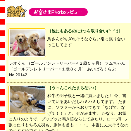
［他にもあるのに1つを取り合い(^_^;)］
鳥さんがちぎれそうなぐらい引っ張り合い
っこしてます！
レオくん （ゴールデンレトリーバー♂２歳５ヶ月） ラムちゃん
（ゴールデンレトリーバー♀１歳８ヶ月） あいばろくらぶ
No.20142
［う～んこれたまらない♪］
和牛の羽子板と一緒に買いました！ 今、書
いているあいだもハミハミしてます。 たま
に、ソファーからおりてきて「なげて、な
げて！！」と、せがみます。 かなり、お気
に入りのようで、プップッと鳴き笛ならしてみたり、ロープ引っ
張ったりもちろん羽も、胴体も首も・・・。 本当に丈夫そうなの
でおすすめですよ＼(^o^)／