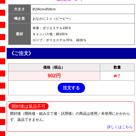
大きさ
約34cm×約9cm
鳴き笛
おなかに１ヶ（ピーピー）
本体：ポリエステル100％
素材
キャンパス地：綿100％
ロープ：ポリエステル70％、綿30％
《ご注文》
価格（税込）
数量
902円
終了
開封後は返品不可
開封後（開栓後・組み立て後・試用後）の商品は使用／未使用にかかわら
ず、返品できません。
詳しくはこちら