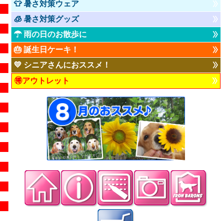
👕 暑さ対策ウェア
🧊 暑さ対策グッズ
☂ 雨の日のお散歩に
🎂 誕生日ケーキ！
💛 シニアさんにおススメ！
🉐アウトレット