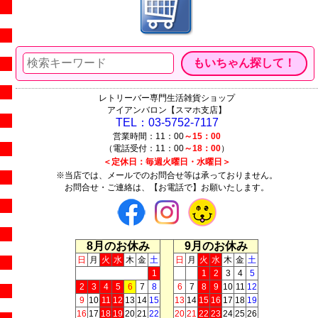
レトリーバー専門生活雑貨ショップ
アイアンバロン【スマホ支店】
TEL：03-5752-7117
営業時間：11：00
～15：00
（電話受付：11：00
～18：00
）
＜定休日：毎週火曜日・水曜日＞
※当店では、メールでのお問合せ等は承っておりません。
お問合せ・ご連絡は、【お電話で】お願いたします。
8月のお休み
9月のお休み
日
月
火
水
木
金
土
日
月
火
水
木
金
土
1
1
2
3
4
5
2
3
4
5
6
7
8
6
7
8
9
10
11
12
9
10
11
12
13
14
15
13
14
15
16
17
18
19
16
17
18
19
20
21
22
20
21
22
23
24
25
26