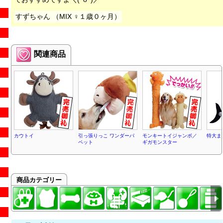
すずちゃん （MIX ♀１歳０ヶ月）
関連商品
カウトイ
引っ張りっこ ワンダーパ
モンキートイジャンボ／
特大ま
ペット
ギガモンスター
商品カテゴリー